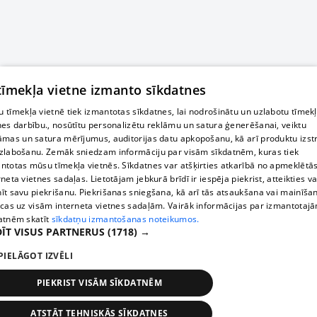
 tīmekļa vietne izmanto sīkdatnes
 tīmekļa vietnē tiek izmantotas sīkdatnes, lai nodrošinātu un uzlabotu tīmek
nes darbību., nosūtītu personalizētu reklāmu un satura ģenerēšanai, veiktu
āmas un satura mērījumus, auditorijas datu apkopošanu, kā arī produktu izst
zlabošanu. Zemāk sniedzam informāciju par visām sīkdatnēm, kuras tiek
ntotas mūsu tīmekļa vietnēs. Sīkdatnes var atšķirties atkarībā no apmeklētā
rneta vietnes sadaļas. Lietotājam jebkurā brīdī ir iespēja piekrist, atteikties va
īt savu piekrišanu. Piekrišanas sniegšana, kā arī tās atsaukšana vai mainīša
ecas uz visām interneta vietnes sadaļām. Vairāk informācijas par izmantotaj
atnēm skatīt
sīkdatņu izmantošanas noteikumos.
ĪT VISUS PARTNERUS
(1718) →
PIELĀGOT IZVĒLI
PIEKRIST VISĀM SĪKDATNĒM
ATSTĀT TEHNISKĀS SĪKDATNES