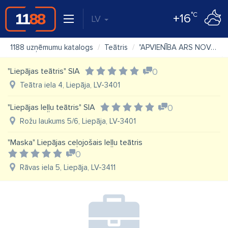
°C
+16
LV
1188 uzņēmumu katalogs
Teātris
"APVIENĪBA ARS NOVA" SIA
"Liepājas teātris" SIA
0
Teātra iela 4, Liepāja, LV-3401
"Liepājas leļļu teātris" SIA
0
Rožu laukums 5/6, Liepāja, LV-3401
"Maska" Liepājas ceļojošais leļļu teātris
0
Rāvas iela 5, Liepāja, LV-3411