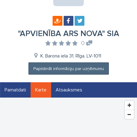
"APVIENĪBA ARS NOVA" SIA
0
K. Barona iela 31, Rīga, LV-1011
Papildināt informāciju par uzņēmumu
Pamatdati
Karte
Atsauksmes