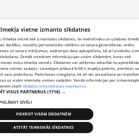
 tīmekļa vietne izmanto sīkdatnes
 tīmekļa vietnē tiek izmantotas sīkdatnes, lai nodrošinātu un uzlabotu tīmek
nes darbību., nosūtītu personalizētu reklāmu un satura ģenerēšanai, veiktu
āmas un satura mērījumus, auditorijas datu apkopošanu, kā arī produktu izst
zlabošanu. Zemāk sniedzam informāciju par visām sīkdatnēm, kuras tiek
ntotas mūsu tīmekļa vietnēs. Sīkdatnes var atšķirties atkarībā no apmeklētā
rneta vietnes sadaļas. Lietotājam jebkurā brīdī ir iespēja piekrist, atteikties va
īt savu piekrišanu. Piekrišanas sniegšana, kā arī tās atsaukšana vai mainīša
ecas uz visām interneta vietnes sadaļām. Vairāk informācijas par izmantotaj
atnēm skatīt
sīkdatņu izmantošanas noteikumos.
ĪT VISUS PARTNERUS
(1718) →
PIELĀGOT IZVĒLI
PIEKRIST VISĀM SĪKDATNĒM
ATSTĀT TEHNISKĀS SĪKDATNES