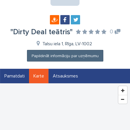
"Dirty Deal teātris"
0
Talsu iela 1, Rīga, LV-1002
Papildināt informāciju par uzņēmumu
Pamatdati
Karte
Atsauksmes