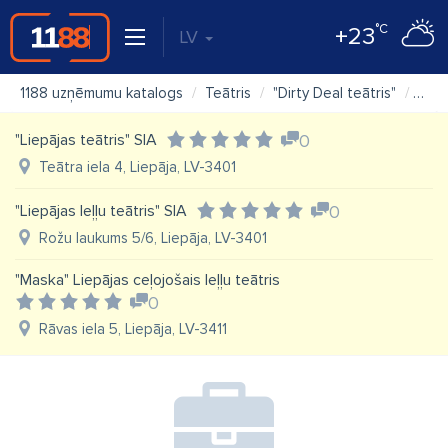
°C
+23
LV
1188 uzņēmumu katalogs
Teātris
"Dirty Deal teātris"
Kart
"Liepājas teātris" SIA
0
Teātra iela 4, Liepāja, LV-3401
"Liepājas leļļu teātris" SIA
0
Rožu laukums 5/6, Liepāja, LV-3401
"Maska" Liepājas ceļojošais leļļu teātris
0
Rāvas iela 5, Liepāja, LV-3411