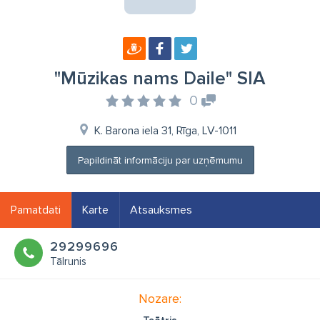
"Mūzikas nams Daile" SIA
0
K. Barona iela 31, Rīga, LV-1011
Papildināt informāciju par uzņēmumu
Pamatdati
Karte
Atsauksmes
29299696
Tālrunis
Nozare: