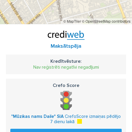
© MapTiler
© OpenStreetMap contributors
Maksātspēja
Kredītvēsture:
Nav reģistrēti negatīvi negadījumi
Crefo Score
"Mūzikas nams Daile" SIA
CrefoScore izmaiņas pēdējo
7 dienu laikā