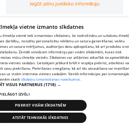
Iegūt pilnu juridisko informāciju
 tīmekļa vietne izmanto sīkdatnes
 tīmekļa vietnē tiek izmantotas sīkdatnes, lai nodrošinātu un uzlabotu tīmek
nes darbību., nosūtītu personalizētu reklāmu un satura ģenerēšanai, veiktu
āmas un satura mērījumus, auditorijas datu apkopošanu, kā arī produktu izst
zlabošanu. Zemāk sniedzam informāciju par visām sīkdatnēm, kuras tiek
ntotas mūsu tīmekļa vietnēs. Sīkdatnes var atšķirties atkarībā no apmeklētā
rneta vietnes sadaļas. Lietotājam jebkurā brīdī ir iespēja piekrist, atteikties va
īt savu piekrišanu. Piekrišanas sniegšana, kā arī tās atsaukšana vai mainīša
ecas uz visām interneta vietnes sadaļām. Vairāk informācijas par izmantotaj
atnēm skatīt
sīkdatņu izmantošanas noteikumos.
ĪT VISUS PARTNERUS
(1718) →
PIELĀGOT IZVĒLI
PIEKRIST VISĀM SĪKDATNĒM
ATSTĀT TEHNISKĀS SĪKDATNES