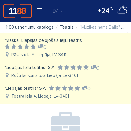
°C
+24
LV
1188 uzņēmumu katalogs
Teātris
"Mūzikas nams Daile" SIA
"Maska" Liepājas ceļojošais leļļu teātris
0
Rāvas iela 5, Liepāja, LV-3411
"Liepājas leļļu teātris" SIA
0
Rožu laukums 5/6, Liepāja, LV-3401
"Liepājas teātris" SIA
0
Teātra iela 4, Liepāja, LV-3401