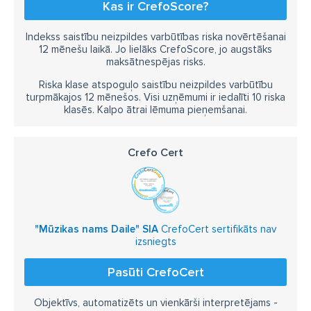
Kas ir CrefoScore?
Indekss saistību neizpildes varbūtības riska novērtēšanai
12 mēnešu laikā. Jo lielāks CrefoScore, jo augstāks
maksātnespējas risks.
Riska klase atspoguļo saistību neizpildes varbūtību
turpmākajos 12 mēnešos. Visi uzņēmumi ir iedalīti 10 riska
klasēs. Kalpo ātrai lēmuma pieņemšanai.
Crefo Cert
"Mūzikas nams Daile" SIA
CrefoCert sertifikāts nav
izsniegts
Pasūti CrefoCert
Objektīvs, automatizēts un vienkārši interpretējams -