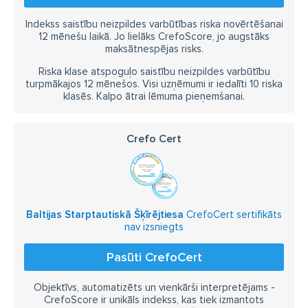
Indekss saistību neizpildes varbūtības riska novērtēšanai
12 mēnešu laikā. Jo lielāks CrefoScore, jo augstāks
maksātnespējas risks.
Riska klase atspoguļo saistību neizpildes varbūtību
turpmākajos 12 mēnešos. Visi uzņēmumi ir iedalīti 10 riska
klasēs. Kalpo ātrai lēmuma pieņemšanai.
Crefo Cert
Baltijas Starptautiskā Šķīrējtiesa
CrefoCert sertifikāts
nav izsniegts
Pasūti CrefoCert
Objektīvs, automatizēts un vienkārši interpretējams -
CrefoScore ir unikāls indekss, kas tiek izmantots