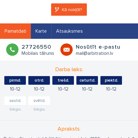
Kā nokļūt?
Pamatdati
Karte
Atsauksmes
27726550
Nosūtīt e-pastu
Mobilais tālrunis
mail@arbitration.lv
Darba laiks:
pirmd.
otrd.
trešd.
ceturtd.
piektd.
10
12
10
12
10
12
10
12
10
12
sestd.
svētd.
Slēgts
Slēgts
Apraksts: