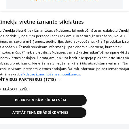
 tīmekļa vietne izmanto sīkdatnes
 tīmekļa vietnē tiek izmantotas sīkdatnes, lai nodrošinātu un uzlabotu tīmek
nes darbību., nosūtītu personalizētu reklāmu un satura ģenerēšanai, veiktu
āmas un satura mērījumus, auditorijas datu apkopošanu, kā arī produktu izst
zlabošanu. Zemāk sniedzam informāciju par visām sīkdatnēm, kuras tiek
ntotas mūsu tīmekļa vietnēs. Sīkdatnes var atšķirties atkarībā no apmeklētā
rneta vietnes sadaļas. Lietotājam jebkurā brīdī ir iespēja piekrist, atteikties va
īt savu piekrišanu. Piekrišanas sniegšana, kā arī tās atsaukšana vai mainīša
ecas uz visām interneta vietnes sadaļām. Vairāk informācijas par izmantotaj
atnēm skatīt
sīkdatņu izmantošanas noteikumos.
ĪT VISUS PARTNERUS
(1718) →
PIELĀGOT IZVĒLI
PIEKRIST VISĀM SĪKDATNĒM
ATSTĀT TEHNISKĀS SĪKDATNES
TEHNISKĀS/OBLIGĀTĀS
STATISTIKAS
MĒRĶĒŠANA