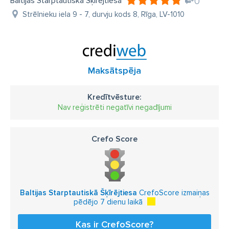
Baltijas Starptautiskā Šķīrējtiesa
0
Strēlnieku iela 9 - 7, durvju kods 8, Rīga, LV-1010
Maksātspēja
Kredītvēsture:
Nav reģistrēti negatīvi negadījumi
Crefo Score
Baltijas Starptautiskā Šķīrējtiesa
CrefoScore izmaiņas
pēdējo 7 dienu laikā
Kas ir CrefoScore?