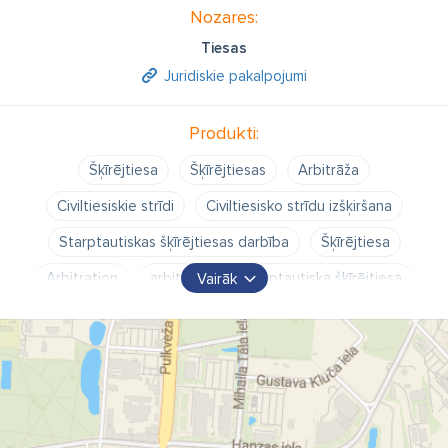
Nozares:
Tiesas
Juridiskie pakalpojumi
Produkti:
Šķīrējtiesa
Šķīrējtiesas
Arbitrāža
Civiltiesiskie strīdi
Civiltiesisko strīdu izšķiršana
Starptautiskas šķīrējtiesas darbība
Šķīrējtiesa
Arbitration
arbitrāža
Starptautiska šķīrējtiesa
Vairāk
Tiesa
Baltijas Starptautiskā Šķīrējtiesa
baltijas starptautiskā šķīrējtiesa kontakti
arbitration