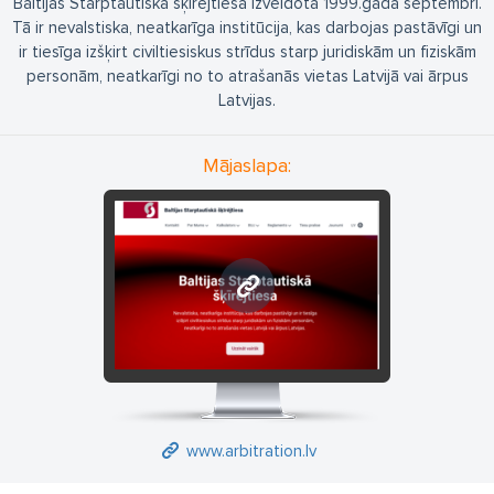
Baltijas Starptautiskā šķīrējtiesa izveidota 1999.gada septembrī.
Tā ir nevalstiska, neatkarīga institūcija, kas darbojas pastāvīgi un
ir tiesīga izšķirt civiltiesiskus strīdus starp juridiskām un fiziskām
personām, neatkarīgi no to atrašanās vietas Latvijā vai ārpus
Latvijas.
Mājaslapa:
www.arbitration.lv
www.arbitration.lv