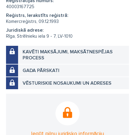
Reģistrācijas numurs:
40003167725
Reģistrs, Ierakstīts reģistrā:
Komercreģistrs, 09.12.1993
Juridiskā adrese:
Rīga, Strēlnieku iela 9 - 7, LV-1010
KAVĒTI MAKSĀJUMI, MAKSĀTNESPĒJAS
PROCESS
GADA PĀRSKATI
VĒSTURISKIE NOSAUKUMI UN ADRESES
Iegūt pilnu juridisko informāciju