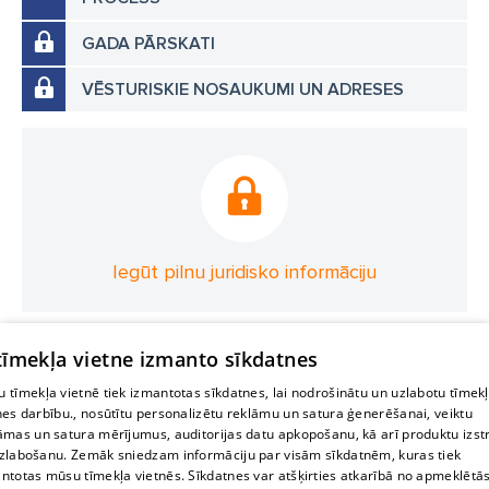
GADA PĀRSKATI
VĒSTURISKIE NOSAUKUMI UN ADRESES
Iegūt pilnu juridisko informāciju
 tīmekļa vietne izmanto sīkdatnes
 tīmekļa vietnē tiek izmantotas sīkdatnes, lai nodrošinātu un uzlabotu tīmek
nes darbību., nosūtītu personalizētu reklāmu un satura ģenerēšanai, veiktu
āmas un satura mērījumus, auditorijas datu apkopošanu, kā arī produktu izst
zlabošanu. Zemāk sniedzam informāciju par visām sīkdatnēm, kuras tiek
ntotas mūsu tīmekļa vietnēs. Sīkdatnes var atšķirties atkarībā no apmeklētā