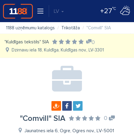
°C
+27
LV
1188 uzņēmumu katalogs
Trikotāža
"Comvill" SIA
"Kuldīgas tekstils" SIA
0
Dzirnavu iela 18, Kuldīga, Kuldīgas nov., LV-3301
"Comvill" SIA
0
Jaunatnes iela 6, Ogre, Ogres nov., LV-5001