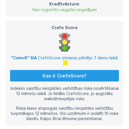
Kredītvēsture:
Nav reģistrēti negatīvi negadījumi
Crefo Score
"Comvill" SIA
CrefoScore izmaiņas pēdējo 7 dienu laikā
Kas ir CrefoScore?
Indekss saistību neizpildes varbūtības riska novērtēšanai
12 mēnešu laikā. Jo lielāks CrefoScore, jo augstāks
maksātnespējas risks.
Riska klase atspoguļo saistību neizpildes varbūtību
turpmākajos 12 mēnešos. Visi uzņēmumi ir iedalīti 10 riska
klasēs. Kalpo ātrai lēmuma pieņemšanai.