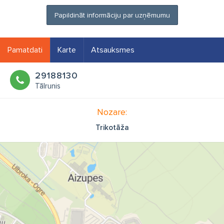
Papildināt informāciju par uzņēmumu
Pamatdati
Karte
Atsauksmes
29188130
Tālrunis
Nozare:
Trikotāža