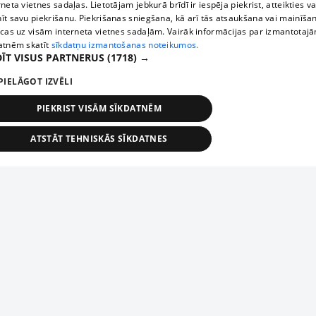
rneta vietnes sadaļas. Lietotājam jebkurā brīdī ir iespēja piekrist, atteikties va
īt savu piekrišanu. Piekrišanas sniegšana, kā arī tās atsaukšana vai mainīša
ecas uz visām interneta vietnes sadaļām. Vairāk informācijas par izmantotaj
atnēm skatīt
sīkdatņu izmantošanas noteikumos.
ĪT VISUS PARTNERUS
(1718) →
PIELĀGOT IZVĒLI
PIEKRIST VISĀM SĪKDATNĒM
ATSTĀT TEHNISKĀS SĪKDATNES
TEHNISKĀS/OBLIGĀTĀS
STATISTIKAS
MĒRĶĒŠANA
FUNKCIONĀLĀS
NEKLASIFICĒTĀS
ehniskās/obligātās
Statistikas
Mērķēšana
Funkcionālās
Neklasificēt
niskās/obligātās sīkdatnes nepieciešamas, lai lietotājs varētu brīvi apmeklēt un pārlūk
Piesaki savu uzņēmumu
ekļa vietni un izmantot tās piedāvātās iespējas. Bez šīm sīkdatnēm tīmekļa vietne neva
nvērtīgi darboties un sniegt lietotājam nepieciešamo informāciju.