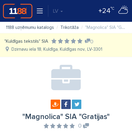
°C
+24
LV
1188 uzņēmumu katalogs
Trikotāža
"Magnolica" SIA "Gratijas"
"Kuldīgas tekstils" SIA
0
Dzirnavu iela 18, Kuldīga, Kuldīgas nov., LV-3301
"Magnolica" SIA "Gratijas"
0