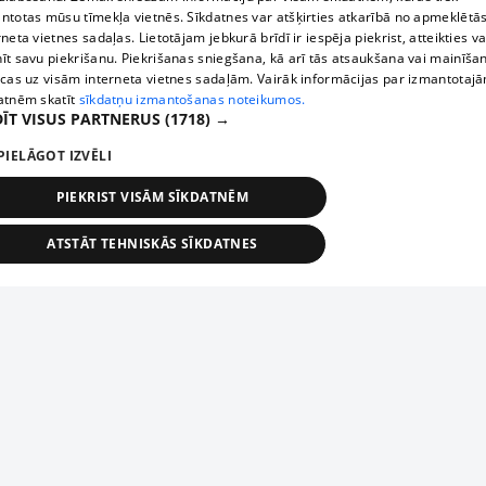
ntotas mūsu tīmekļa vietnēs. Sīkdatnes var atšķirties atkarībā no apmeklētā
rneta vietnes sadaļas. Lietotājam jebkurā brīdī ir iespēja piekrist, atteikties va
īt savu piekrišanu. Piekrišanas sniegšana, kā arī tās atsaukšana vai mainīša
ecas uz visām interneta vietnes sadaļām. Vairāk informācijas par izmantotaj
atnēm skatīt
sīkdatņu izmantošanas noteikumos.
ĪT VISUS PARTNERUS
(1718) →
PIELĀGOT IZVĒLI
PIEKRIST VISĀM SĪKDATNĒM
ATSTĀT TEHNISKĀS SĪKDATNES
TEHNISKĀS/OBLIGĀTĀS
STATISTIKAS
MĒRĶĒŠANA
FUNKCIONĀLĀS
NEKLASIFICĒTĀS
ehniskās/obligātās
Statistikas
Mērķēšana
Funkcionālās
Neklasificēt
niskās/obligātās sīkdatnes nepieciešamas, lai lietotājs varētu brīvi apmeklēt un pārlūk
Piesaki savu uzņēmumu