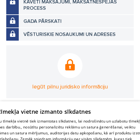
KAVĒTI MAKSĀJUMI, MAKSĀTNESPĒJAS
PROCESS
GADA PĀRSKATI
VĒSTURISKIE NOSAUKUMI UN ADRESES
Iegūt pilnu juridisko informāciju
 tīmekļa vietne izmanto sīkdatnes
 tīmekļa vietnē tiek izmantotas sīkdatnes, lai nodrošinātu un uzlabotu tīmek
nes darbību., nosūtītu personalizētu reklāmu un satura ģenerēšanai, veiktu
āmas un satura mērījumus, auditorijas datu apkopošanu, kā arī produktu izst
zlabošanu. Zemāk sniedzam informāciju par visām sīkdatnēm, kuras tiek