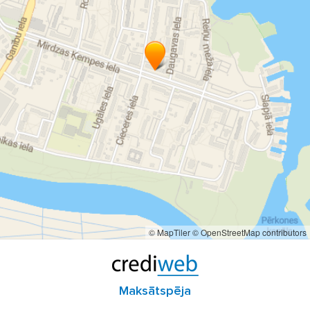
© MapTiler
© OpenStreetMap contributors
Maksātspēja