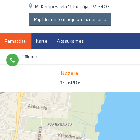
M. Ķempes iela 11, Liepāja, LV-3407
Papildināt informāciju par uzņēmumu
Pamatdati
Karte
Atsauksmes
Tālrunis
Nozare:
Trikotāža