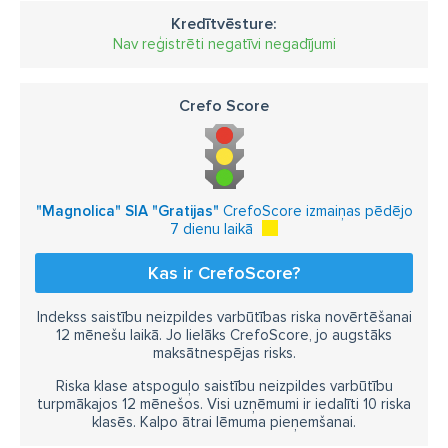
Kredītvēsture:
Nav reģistrēti negatīvi negadījumi
Crefo Score
"Magnolica" SIA "Gratijas"
CrefoScore izmaiņas pēdējo
7 dienu laikā
Kas ir CrefoScore?
Indekss saistību neizpildes varbūtības riska novērtēšanai
12 mēnešu laikā. Jo lielāks CrefoScore, jo augstāks
maksātnespējas risks.
Riska klase atspoguļo saistību neizpildes varbūtību
turpmākajos 12 mēnešos. Visi uzņēmumi ir iedalīti 10 riska
klasēs. Kalpo ātrai lēmuma pieņemšanai.