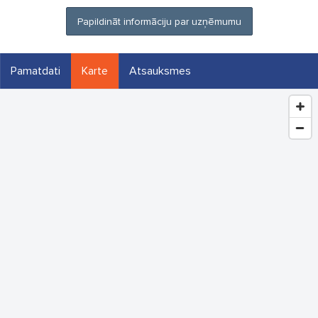
Papildināt informāciju par uzņēmumu
Pamatdati
Karte
Atsauksmes