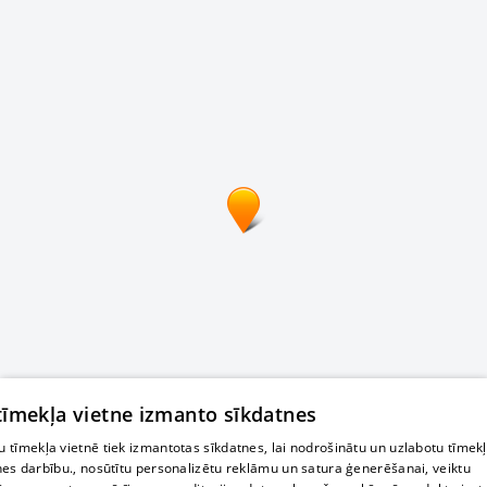
 tīmekļa vietne izmanto sīkdatnes
 tīmekļa vietnē tiek izmantotas sīkdatnes, lai nodrošinātu un uzlabotu tīmek
nes darbību., nosūtītu personalizētu reklāmu un satura ģenerēšanai, veiktu