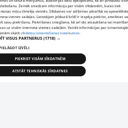
āmas un satura mērījumus, auditorijas datu apkopošanu, kā arī produktu izst
zlabošanu. Zemāk sniedzam informāciju par visām sīkdatnēm, kuras tiek
ntotas mūsu tīmekļa vietnēs. Sīkdatnes var atšķirties atkarībā no apmeklētā
rneta vietnes sadaļas. Lietotājam jebkurā brīdī ir iespēja piekrist, atteikties va
īt savu piekrišanu. Piekrišanas sniegšana, kā arī tās atsaukšana vai mainīša
ecas uz visām interneta vietnes sadaļām. Vairāk informācijas par izmantotaj
atnēm skatīt
sīkdatņu izmantošanas noteikumos.
ĪT VISUS PARTNERUS
(1718) →
PIELĀGOT IZVĒLI
PIEKRIST VISĀM SĪKDATNĒM
ATSTĀT TEHNISKĀS SĪKDATNES
TEHNISKĀS/OBLIGĀTĀS
STATISTIKAS
MĒRĶĒŠANA
FUNKCIONĀLĀS
NEKLASIFICĒTĀS
ehniskās/obligātās
Statistikas
Mērķēšana
Funkcionālās
Neklasificēt