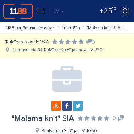
°C
+25
LV
1188 uzņēmumu katalogs
Trikotāža
"Malama knit" SIA
Kar
"Kuldīgas tekstils" SIA
0
Dzirnavu iela 18, Kuldīga, Kuldīgas nov., LV-3301
"Malama knit" SIA
0
Smilšu iela 3, Rīga, LV-1050