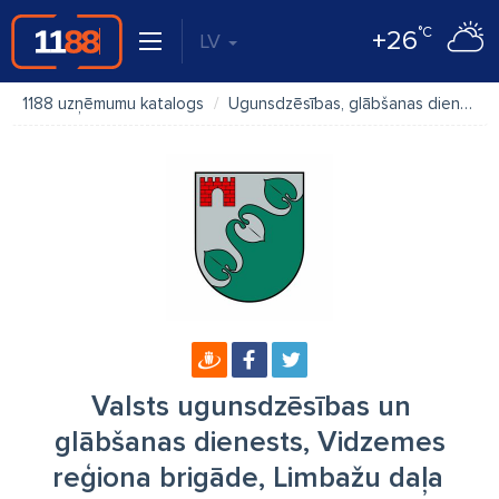
°C
+26
LV
1188 uzņēmumu katalogs
Ugunsdzēsības, glābšanas dienests
Valsts ugunsdzēsības un
glābšanas dienests, Vidzemes
reģiona brigāde, Limbažu daļa