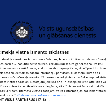
Limbažu novada pašvaldības policija
 tīmekļa vietne izmanto sīkdatnes
 tīmekļa vietnē tiek izmantotas sīkdatnes, lai nodrošinātu un uzlabotu tīmek
nes darbību., nosūtītu personalizētu reklāmu un satura ģenerēšanai, veiktu
āmas un satura mērījumus, auditorijas datu apkopošanu, kā arī produktu izst
zlabošanu. Zemāk sniedzam informāciju par visām sīkdatnēm, kuras tiek
ntotas mūsu tīmekļa vietnēs. Sīkdatnes var atšķirties atkarībā no apmeklētā
rneta vietnes sadaļas. Lietotājam jebkurā brīdī ir iespēja piekrist, atteikties va
īt savu piekrišanu. Piekrišanas sniegšana, kā arī tās atsaukšana vai mainīša
ecas uz visām interneta vietnes sadaļām. Vairāk informācijas par izmantotaj
atnēm skatīt
sīkdatņu izmantošanas noteikumos.
ĪT VISUS PARTNERUS
(1718) →