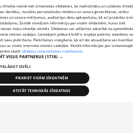
 tīmekļa vietnē tiek izmantotas sīkdatnes, lai nodrošinātu un uzlabotu tīmek
nes darbību., nosūtītu personalizētu reklāmu un satura ģenerēšanai, veiktu
āmas un satura mērījumus, auditorijas datu apkopošanu, kā arī produktu izst
zlabošanu. Zemāk sniedzam informāciju par visām sīkdatnēm, kuras tiek
ntotas mūsu tīmekļa vietnēs. Sīkdatnes var atšķirties atkarībā no apmeklētā
rneta vietnes sadaļas. Lietotājam jebkurā brīdī ir iespēja piekrist, atteikties va
īt savu piekrišanu. Piekrišanas sniegšana, kā arī tās atsaukšana vai mainīša
ecas uz visām interneta vietnes sadaļām. Vairāk informācijas par izmantotaj
atnēm skatīt
sīkdatņu izmantošanas noteikumos.
ĪT VISUS PARTNERUS
(1718) →
PIELĀGOT IZVĒLI
PIEKRIST VISĀM SĪKDATNĒM
ATSTĀT TEHNISKĀS SĪKDATNES
TEHNISKĀS/OBLIGĀTĀS
STATISTIKAS
MĒRĶĒŠANA
FUNKCIONĀLĀS
NEKLASIFICĒTĀS