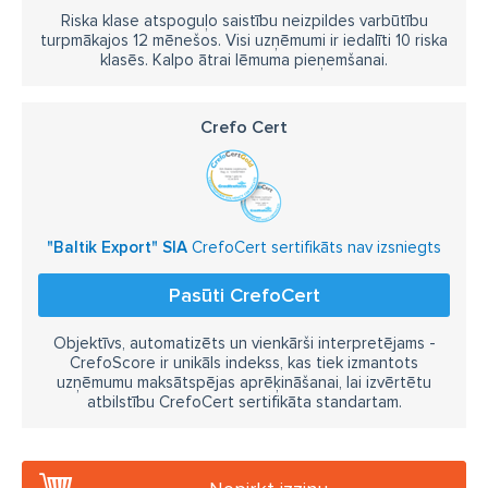
Riska klase atspoguļo saistību neizpildes varbūtību
turpmākajos 12 mēnešos. Visi uzņēmumi ir iedalīti 10 riska
klasēs. Kalpo ātrai lēmuma pieņemšanai.
Crefo Cert
"Baltik Export" SIA
CrefoCert sertifikāts nav izsniegts
Pasūti CrefoCert
Objektīvs, automatizēts un vienkārši interpretējams -
CrefoScore ir unikāls indekss, kas tiek izmantots
uzņēmumu maksātspējas aprēķināšanai, lai izvērtētu
atbilstību CrefoCert sertifikāta standartam.