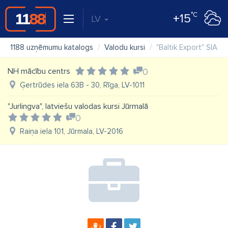
°C
+15
LV
1188 uzņēmumu katalogs
Valodu kursi
"Baltik Export" SIA
NH mācību centrs
0
Ģertrūdes iela 63B - 30, Rīga, LV-1011
"Jurlingva", latviešu valodas kursi Jūrmalā
0
Raiņa iela 101, Jūrmala, LV-2016