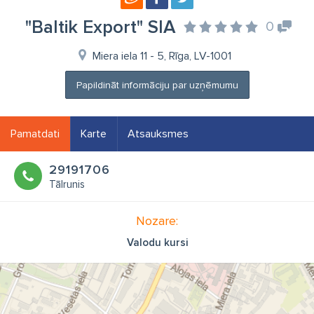
"Baltik Export" SIA
0
Miera iela 11 - 5, Rīga, LV-1001
Papildināt informāciju par uzņēmumu
Pamatdati
Karte
Atsauksmes
29191706
Tālrunis
Nozare:
Valodu kursi