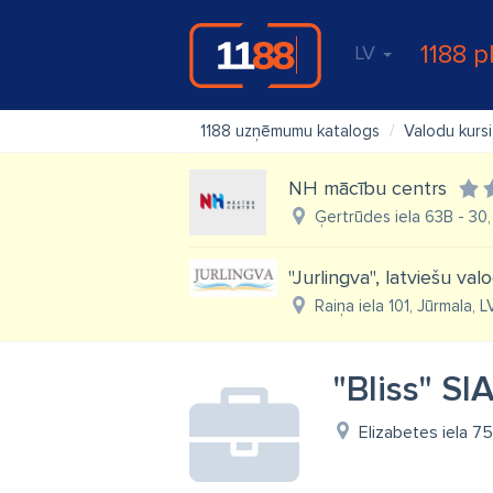
1188 p
LV
1188 uzņēmumu katalogs
Valodu kursi
NH mācību centrs
Ģertrūdes iela 63B - 30, 
"Jurlingva", latviešu va
Raiņa iela 101, Jūrmala, 
"Bliss" SI
Elizabetes iela 75