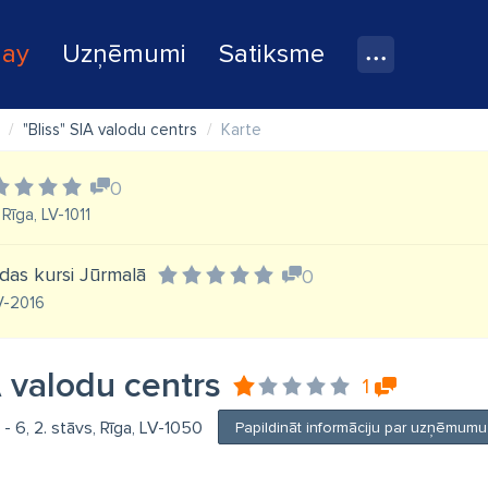
lay
Uzņēmumi
Satiksme
"Bliss" SIA valodu centrs
Karte
0
Rīga, LV-1011
lodas kursi Jūrmalā
0
LV-2016
A valodu centrs
1
 - 6, 2. stāvs, Rīga, LV-1050
Papildināt informāciju par uzņēmumu