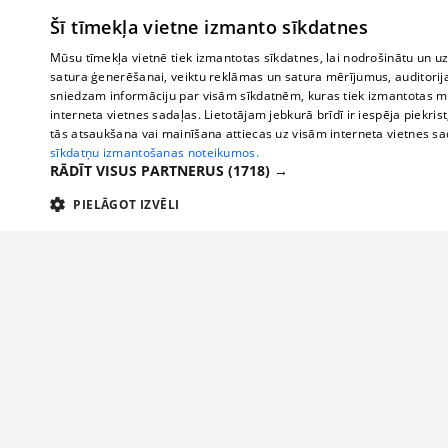
Šī tīmekļa vietne izmanto sīkdatnes
Mūsu tīmekļa vietnē tiek izmantotas sīkdatnes, lai nodrošinātu un u
satura ģenerēšanai, veiktu reklāmas un satura mērījumus, auditorij
sniedzam informāciju par visām sīkdatnēm, kuras tiek izmantotas mū
interneta vietnes sadaļas. Lietotājam jebkurā brīdī ir iespēja piekrist
tās atsaukšana vai mainīšana attiecas uz visām interneta vietnes s
sīkdatņu izmantošanas noteikumos.
RĀDĪT VISUS PARTNERUS
(1718) →
PIELĀGOT IZVĒLI
TEHNISKĀS/OBLIGĀTĀS
STATISTIKAS
M
Tehniskās/
Tehniskās/obligātās sīkdatnes nepieciešamas, lai lietotājs varētu brīvi apm
lietotājam nepieciešamo informāciju.
Par mums
Uzņēmu
Nodrošinātājs
/
Darbības
Reklāma
Autobusi
Nosaukums
Apra
Domēns
ilgums
starptau
Biznesa klientiem