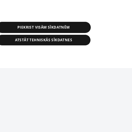
PIEKRIST VISĀM SĪKDATNĒM
ATSTĀT TEHNISKĀS SĪKDATNES
s, tās daļas vai datu bāzē iekļautās
ai informācijas daļas pavairošana vai
ādā formā stingri aizliegta. Tāpat arī ir
tīmekļa vietne nevarēs pilnvērtīgi darboties un sniegt
pielāde automātiskā režīmā. Jebkura
publicētā materiāla pārpublicēšana ir
zliegta bez 1188 web lapas redakcijas