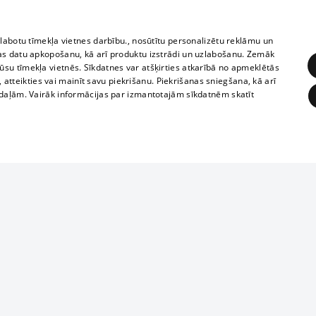
zlabotu tīmekļa vietnes darbību., nosūtītu personalizētu reklāmu un
as datu apkopošanu, kā arī produktu izstrādi un uzlabošanu. Zemāk
su tīmekļa vietnēs. Sīkdatnes var atšķirties atkarībā no apmeklētās
, atteikties vai mainīt savu piekrišanu. Piekrišanas sniegšana, kā arī
adaļām. Vairāk informācijas par izmantotajām sīkdatnēm skatīt
ĒRĶĒŠANA
FUNKCIONĀLĀS
NEKLASIFICĒTĀS
1188 datu bāze
obligātās
Statistikas
Mērķēšana
Funkcionālās
Neklasificētās
informācijas, v
izplatīšana jebk
eklēt un pārlūkot tīmekļa vietni un izmantot tās piedāvātās iespējas. Bez šīm sīkdatnēm 
aizliegta leju
mi
Kinoteātros
1188 web lapā 
, vilcieni,
TV programma
kategoriski ai
ksts
tiskie reisi
atļaujas.
Līguma noteikumi