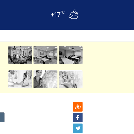
°C
+17