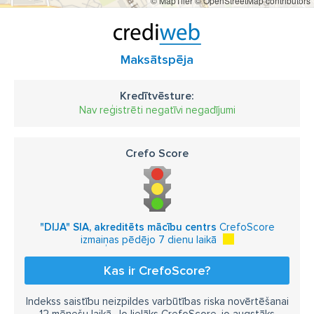
© MapTiler
© OpenStreetMap contributors
Maksātspēja
Kredītvēsture:
Nav reģistrēti negatīvi negadījumi
Crefo Score
"DIJA" SIA, akreditēts mācību centrs
CrefoScore
izmaiņas pēdējo 7 dienu laikā
Kas ir CrefoScore?
Indekss saistību neizpildes varbūtības riska novērtēšanai