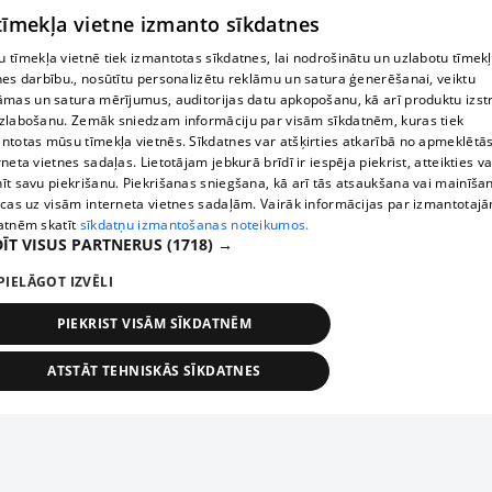
 tīmekļa vietne izmanto sīkdatnes
 tīmekļa vietnē tiek izmantotas sīkdatnes, lai nodrošinātu un uzlabotu tīmek
nes darbību., nosūtītu personalizētu reklāmu un satura ģenerēšanai, veiktu
āmas un satura mērījumus, auditorijas datu apkopošanu, kā arī produktu izst
zlabošanu. Zemāk sniedzam informāciju par visām sīkdatnēm, kuras tiek
ntotas mūsu tīmekļa vietnēs. Sīkdatnes var atšķirties atkarībā no apmeklētā
rneta vietnes sadaļas. Lietotājam jebkurā brīdī ir iespēja piekrist, atteikties va
īt savu piekrišanu. Piekrišanas sniegšana, kā arī tās atsaukšana vai mainīša
ecas uz visām interneta vietnes sadaļām. Vairāk informācijas par izmantotaj
atnēm skatīt
sīkdatņu izmantošanas noteikumos.
ĪT VISUS PARTNERUS
(1718) →
PIELĀGOT IZVĒLI
PIEKRIST VISĀM SĪKDATNĒM
ATSTĀT TEHNISKĀS SĪKDATNES
TEHNISKĀS/OBLIGĀTĀS
STATISTIKAS
MĒRĶĒŠANA
FUNKCIONĀLĀS
NEKLASIFICĒTĀS