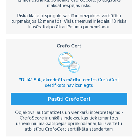
12 mēnešu laikā. Jo lielāks CrefoScore, jo augstāks
maksātnespējas risks.
Riska klase atspoguļo saistību neizpildes varbūtību
turpmākajos 12 mēnešos. Visi uzņēmumi ir iedalīti 10 riska
klasēs. Kalpo ātrai lēmuma pieņemšanai.
Crefo Cert
"DIJA" SIA, akreditēts mācību centrs
CrefoCert
sertifikāts nav izsniegts
Pasūti CrefoCert
Objektīvs, automatizēts un vienkārši interpretējams -
CrefoScore ir unikāls indekss, kas tiek izmantots
uzņēmumu maksātspējas aprēķināšanai, lai izvērtētu
atbilstību CrefoCert sertifikāta standartam.