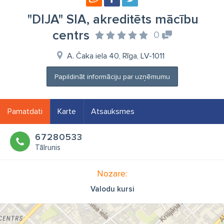
"DIJA" SIA, akreditēts mācību
centrs
0
A. Čaka iela 40, Rīga, LV-1011
Papildināt informāciju par uzņēmumu
Pamatdati
Karte
Atsauksmes
67280533
Tālrunis
Nozare:
Valodu kursi