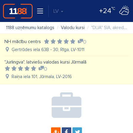
°C
+24
LV
1188 uzņēmumu katalogs
Valodu kursi
"DIJA" SIA, akreditēts mācību centrs
NH mācību centrs
0
Ģertrūdes iela 63B - 30, Rīga, LV-1011
"Jurlingva", latviešu valodas kursi Jūrmalā
0
Raiņa iela 101, Jūrmala, LV-2016