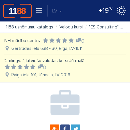
°C
+19
LV
1188 uzņēmumu katalogs
Valodu kursi
"ES Consulting" SIA valodu centrs
NH mācību centrs
0
Ģertrūdes iela 63B - 30, Rīga, LV-1011
"Jurlingva", latviešu valodas kursi Jūrmalā
0
Raiņa iela 101, Jūrmala, LV-2016