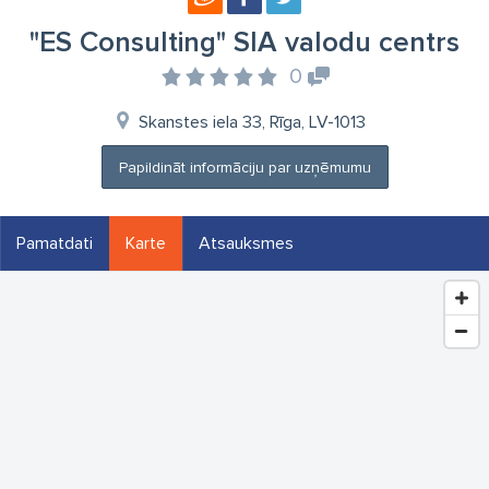
"ES Consulting" SIA valodu centrs
0
Skanstes iela 33, Rīga, LV-1013
Papildināt informāciju par uzņēmumu
Pamatdati
Karte
Atsauksmes