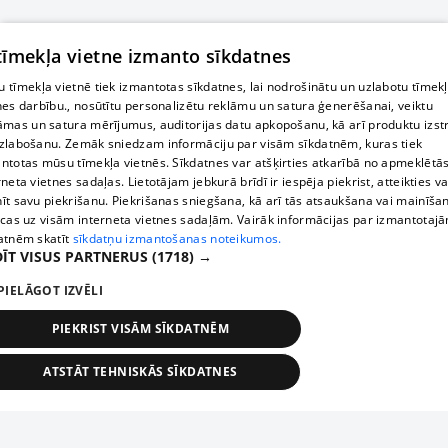
 tīmekļa vietne izmanto sīkdatnes
 tīmekļa vietnē tiek izmantotas sīkdatnes, lai nodrošinātu un uzlabotu tīmek
nes darbību., nosūtītu personalizētu reklāmu un satura ģenerēšanai, veiktu
āmas un satura mērījumus, auditorijas datu apkopošanu, kā arī produktu izst
zlabošanu. Zemāk sniedzam informāciju par visām sīkdatnēm, kuras tiek
ntotas mūsu tīmekļa vietnēs. Sīkdatnes var atšķirties atkarībā no apmeklētā
rneta vietnes sadaļas. Lietotājam jebkurā brīdī ir iespēja piekrist, atteikties va
īt savu piekrišanu. Piekrišanas sniegšana, kā arī tās atsaukšana vai mainīša
ecas uz visām interneta vietnes sadaļām. Vairāk informācijas par izmantotaj
atnēm skatīt
sīkdatņu izmantošanas noteikumos.
ĪT VISUS PARTNERUS
(1718) →
PIELĀGOT IZVĒLI
PIEKRIST VISĀM SĪKDATNĒM
ATSTĀT TEHNISKĀS SĪKDATNES
TEHNISKĀS/OBLIGĀTĀS
STATISTIKAS
MĒRĶĒŠANA