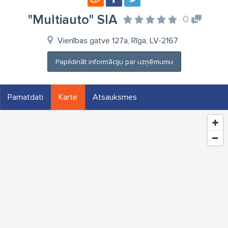
"Multiauto" SIA
0
Vienības gatve 127a, Rīga, LV-2167
Papildināt informāciju par uzņēmumu
Pamatdati
Karte
Atsauksmes