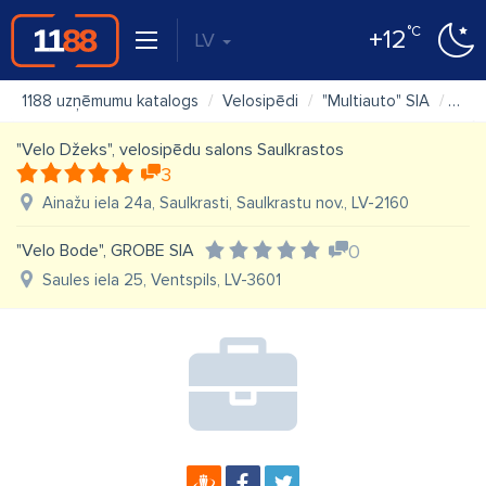
°C
+12
LV
1188 uzņēmumu katalogs
Velosipēdi
"Multiauto" SIA
Kart
"Velo Džeks", velosipēdu salons Saulkrastos
3
Ainažu iela 24a, Saulkrasti, Saulkrastu nov., LV-2160
"Velo Bode", GROBE SIA
0
Saules iela 25, Ventspils, LV-3601