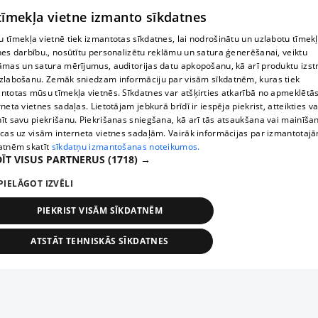
 tīmekļa vietne izmanto sīkdatnes
 tīmekļa vietnē tiek izmantotas sīkdatnes, lai nodrošinātu un uzlabotu tīmek
nes darbību., nosūtītu personalizētu reklāmu un satura ģenerēšanai, veiktu
āmas un satura mērījumus, auditorijas datu apkopošanu, kā arī produktu izst
zlabošanu. Zemāk sniedzam informāciju par visām sīkdatnēm, kuras tiek
ntotas mūsu tīmekļa vietnēs. Sīkdatnes var atšķirties atkarībā no apmeklētā
rneta vietnes sadaļas. Lietotājam jebkurā brīdī ir iespēja piekrist, atteikties va
īt savu piekrišanu. Piekrišanas sniegšana, kā arī tās atsaukšana vai mainīša
ecas uz visām interneta vietnes sadaļām. Vairāk informācijas par izmantotaj
atnēm skatīt
sīkdatņu izmantošanas noteikumos.
ĪT VISUS PARTNERUS
(1718) →
PIELĀGOT IZVĒLI
PIEKRIST VISĀM SĪKDATNĒM
ATSTĀT TEHNISKĀS SĪKDATNES
TEHNISKĀS/OBLIGĀTĀS
STATISTIKAS
MĒRĶĒŠANA
FUNKCIONĀLĀS
NEKLASIFICĒTĀS