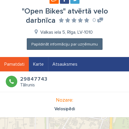
"Open Bikes" atvērtā velo
darbnīca
0
Valkas iela 5, Rīga, LV-1010
Papildināt informāciju par uzņēmumu
Pamatdati
Karte
Atsauksmes
29847743
Tālrunis
Nozare:
Velosipēdi