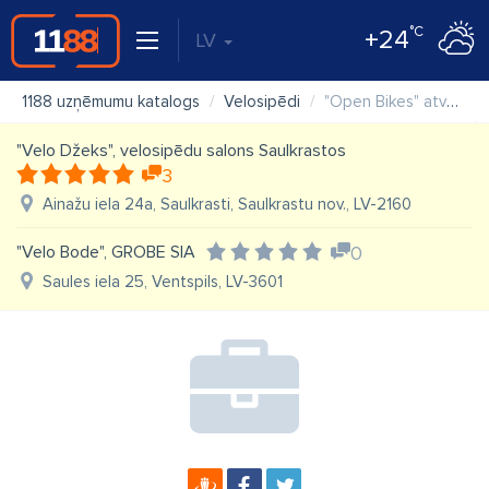
°C
+24
LV
1188 uzņēmumu katalogs
Velosipēdi
"Open Bikes" atvērtā velo darbnīca
"Velo Džeks", velosipēdu salons Saulkrastos
3
Ainažu iela 24a, Saulkrasti, Saulkrastu nov., LV-2160
"Velo Bode", GROBE SIA
0
Saules iela 25, Ventspils, LV-3601