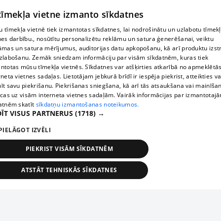
© MapTiler
© OpenStreetMap contributors
 tīmekļa vietne izmanto sīkdatnes
 tīmekļa vietnē tiek izmantotas sīkdatnes, lai nodrošinātu un uzlabotu tīmek
nes darbību., nosūtītu personalizētu reklāmu un satura ģenerēšanai, veiktu
āmas un satura mērījumus, auditorijas datu apkopošanu, kā arī produktu izst
zlabošanu. Zemāk sniedzam informāciju par visām sīkdatnēm, kuras tiek
ntotas mūsu tīmekļa vietnēs. Sīkdatnes var atšķirties atkarībā no apmeklētā
rneta vietnes sadaļas. Lietotājam jebkurā brīdī ir iespēja piekrist, atteikties va
īt savu piekrišanu. Piekrišanas sniegšana, kā arī tās atsaukšana vai mainīša
ecas uz visām interneta vietnes sadaļām. Vairāk informācijas par izmantotaj
atnēm skatīt
sīkdatņu izmantošanas noteikumos.
ĪT VISUS PARTNERUS
(1718) →
PIELĀGOT IZVĒLI
PIEKRIST VISĀM SĪKDATNĒM
ATSTĀT TEHNISKĀS SĪKDATNES
TEHNISKĀS/OBLIGĀTĀS
STATISTIKAS
MĒRĶĒŠANA
FUNKCIONĀLĀS
NEKLASIFICĒTĀS