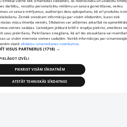
 tīmekļa vietnē tiek izmantotas sīkdatnes, lai nodrošinātu un uzlabotu tīmek
nes darbību., nosūtītu personalizētu reklāmu un satura ģenerēšanai, veiktu
āmas un satura mērījumus, auditorijas datu apkopošanu, kā arī produktu izst
zlabošanu. Zemāk sniedzam informāciju par visām sīkdatnēm, kuras tiek
ntotas mūsu tīmekļa vietnēs. Sīkdatnes var atšķirties atkarībā no apmeklētā
rneta vietnes sadaļas. Lietotājam jebkurā brīdī ir iespēja piekrist, atteikties va
īt savu piekrišanu. Piekrišanas sniegšana, kā arī tās atsaukšana vai mainīša
ecas uz visām interneta vietnes sadaļām. Vairāk informācijas par izmantotaj
atnēm skatīt
sīkdatņu izmantošanas noteikumos.
ĪT VISUS PARTNERUS
(1718) →
PIELĀGOT IZVĒLI
PIEKRIST VISĀM SĪKDATNĒM
ATSTĀT TEHNISKĀS SĪKDATNES
TEHNISKĀS/OBLIGĀTĀS
STATISTIKAS
MĒRĶĒŠANA
FUNKCIONĀLĀS
NEKLASIFICĒTĀS