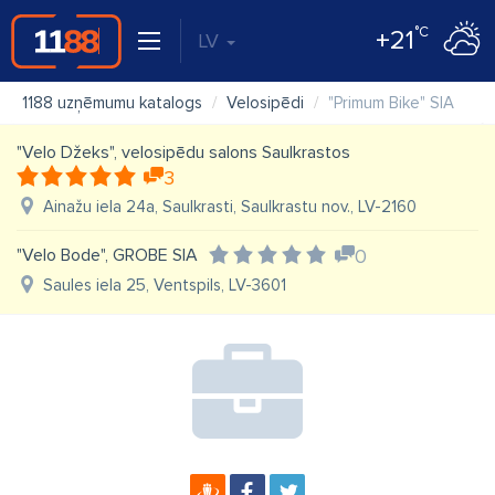
°C
+21
LV
1188 uzņēmumu katalogs
Velosipēdi
"Primum Bike" SIA
"Velo Džeks", velosipēdu salons Saulkrastos
3
Ainažu iela 24a, Saulkrasti, Saulkrastu nov., LV-2160
"Velo Bode", GROBE SIA
0
Saules iela 25, Ventspils, LV-3601