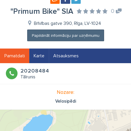
"Primum Bike" SIA
0
Brīvības gatve 390, Rīga, LV-1024
Papildināt informāciju par uzņēmumu
Pamatdati
Karte
Atsauksmes
20208484
Tālrunis
Nozare:
Velosipēdi