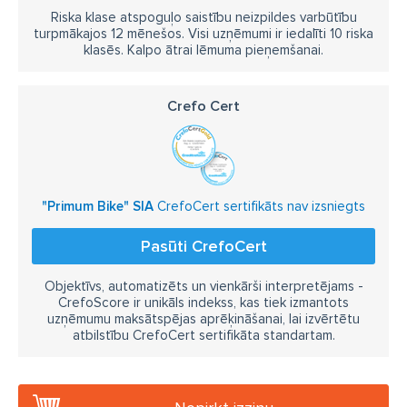
Riska klase atspoguļo saistību neizpildes varbūtību
turpmākajos 12 mēnešos. Visi uzņēmumi ir iedalīti 10 riska
klasēs. Kalpo ātrai lēmuma pieņemšanai.
Crefo Cert
"Primum Bike" SIA
CrefoCert sertifikāts nav izsniegts
Pasūti CrefoCert
Objektīvs, automatizēts un vienkārši interpretējams -
CrefoScore ir unikāls indekss, kas tiek izmantots
uzņēmumu maksātspējas aprēķināšanai, lai izvērtētu
atbilstību CrefoCert sertifikāta standartam.