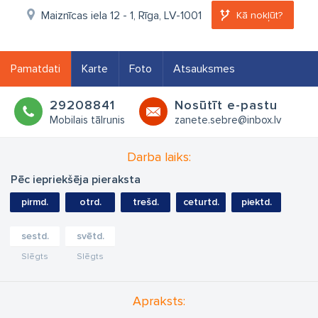
Maiznīcas iela 12 - 1, Rīga, LV-1001
Kā nokļūt?
Pamatdati
Karte
Foto
Atsauksmes
29208841
Nosūtīt e-pastu
Mobilais tālrunis
zanete.sebre@inbox.lv
Darba laiks:
Pēc iepriekšēja pieraksta
pirmd.
otrd.
trešd.
ceturtd.
piektd.
sestd.
svētd.
Slēgts
Slēgts
Apraksts: