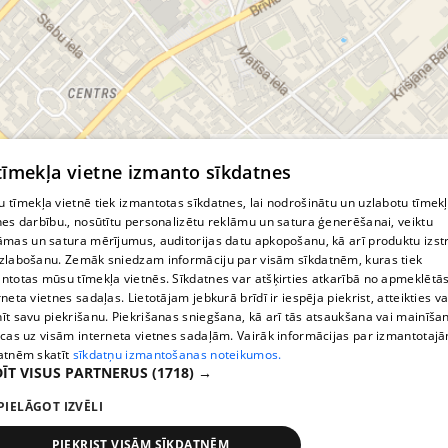
ārstu prakse
Ēšanas traucējumi
ģimenes ārsts
© MapTiler
© OpenStreetMap contributors
 tīmekļa vietne izmanto sīkdatnes
 tīmekļa vietnē tiek izmantotas sīkdatnes, lai nodrošinātu un uzlabotu tīmek
nes darbību., nosūtītu personalizētu reklāmu un satura ģenerēšanai, veiktu
āmas un satura mērījumus, auditorijas datu apkopošanu, kā arī produktu izst
zlabošanu. Zemāk sniedzam informāciju par visām sīkdatnēm, kuras tiek
ntotas mūsu tīmekļa vietnēs. Sīkdatnes var atšķirties atkarībā no apmeklētā
rneta vietnes sadaļas. Lietotājam jebkurā brīdī ir iespēja piekrist, atteikties va
īt savu piekrišanu. Piekrišanas sniegšana, kā arī tās atsaukšana vai mainīša
ecas uz visām interneta vietnes sadaļām. Vairāk informācijas par izmantotaj
atnēm skatīt
sīkdatņu izmantošanas noteikumos.
ĪT VISUS PARTNERUS
(1718) →
PIELĀGOT IZVĒLI
PIEKRIST VISĀM SĪKDATNĒM