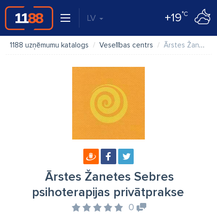
°C
+19
LV
1188 uzņēmumu katalogs
Veselības centrs
Ārstes Žanetes Sebres psihoterapijas privātprakse
Ārstes Žanetes Sebres
psihoterapijas privātprakse
0