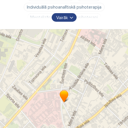
Individuālā psihoanalītiskā psihoterapija
Mentalizācijas attīstošā psihoterapi
Vairāk
Mentalizācijas traucējumi
Mācīšanās traucējumi
Panika
Panikas lēkmes
Psihologs
Psihosomatiski simptomi
Psihoterapeits
Psihoterapija pusaudžiem
Pusaudžu psihologs
Pusaudžu psihoterapeits
Pāru psihoterapija
Skumjas
Spēļu terapija bērniem
Sēras
Trauksme
Trauksmes traucējumi
Uzmācīgas domas
dakteris
doktorāts
dr.
klīnika
medicīnas centrs
pieņemšanas laiks
poliklīnika
problēmas
slimnīca
veselības centrs
ārsts