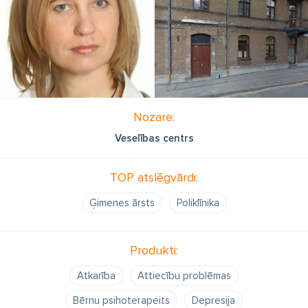
Nozare:
Veselības centrs
TOP atslēgvārdi:
Ģimenes ārsts
Poliklīnika
Produkti:
Atkarība
Attiecību problēmas
Bērnu psihoterapeits
Depresija