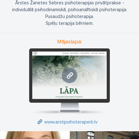
Ārstes Žanetes Sebres psihoterapijas privātprakse -
individuālā psihodinamiskā, psihoanalītiskā psihoterapija.
Pusaudžu psihoterapija.
Spēļu terapija bērniem.
Mājaslapa:
www.arstipsihoterapeiti.lv
www.arstipsihoterapeiti.lv