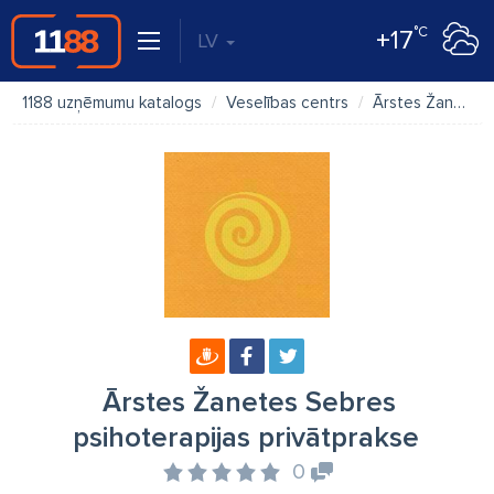
°C
+17
LV
1188 uzņēmumu katalogs
Veselības centrs
Ārstes Žanetes Sebres psihoterapijas privātprakse
Ārstes Žanetes Sebres
psihoterapijas privātprakse
0