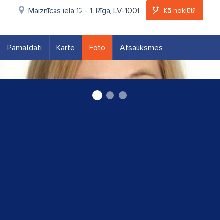
Maiznīcas iela 12 - 1, Rīga, LV-1001
Kā nokļūt?
Pamatdati
Karte
Foto
Atsauksmes