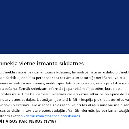
Ārstes Žanetes Sebres psihoterapijas privātprakse
 tīmekļa vietne izmanto sīkdatnes
 tīmekļa vietnē tiek izmantotas sīkdatnes, lai nodrošinātu un uzlabotu tīmek
nes darbību., nosūtītu personalizētu reklāmu un satura ģenerēšanai, veiktu
āmas un satura mērījumus, auditorijas datu apkopošanu, kā arī produktu izst
zlabošanu. Zemāk sniedzam informāciju par visām sīkdatnēm, kuras tiek
ntotas mūsu tīmekļa vietnēs. Sīkdatnes var atšķirties atkarībā no apmeklētā
rneta vietnes sadaļas. Lietotājam jebkurā brīdī ir iespēja piekrist, atteikties va
īt savu piekrišanu. Piekrišanas sniegšana, kā arī tās atsaukšana vai mainīša
ecas uz visām interneta vietnes sadaļām. Vairāk informācijas par izmantotaj
atnēm skatīt
sīkdatņu izmantošanas noteikumos.
ĪT VISUS PARTNERUS
(1718) →