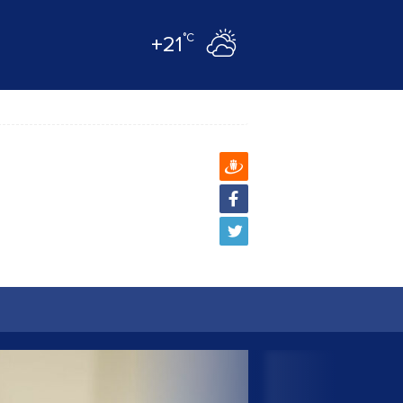
°C
+21