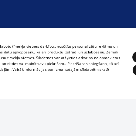
zlabotu tīmekļa vietnes darbību., nosūtītu personalizētu reklāmu un
as datu apkopošanu, kā arī produktu izstrādi un uzlabošanu. Zemāk
su tīmekļa vietnēs. Sīkdatnes var atšķirties atkarībā no apmeklētās
, atteikties vai mainīt savu piekrišanu. Piekrišanas sniegšana, kā arī
adaļām. Vairāk informācijas par izmantotajām sīkdatnēm skatīt
ĒRĶĒŠANA
FUNKCIONĀLĀS
NEKLASIFICĒTĀS
1188 datu bāze
obligātās
Statistikas
Mērķēšana
Funkcionālās
Neklasificētās
informācijas, v
izplatīšana jebk