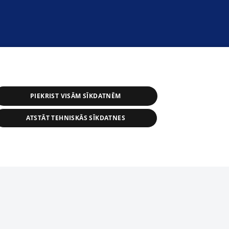
PIEKRIST VISĀM SĪKDATNĒM
ATSTĀT TEHNISKĀS SĪKDATNES
s, tās daļas vai datu bāzē iekļautās
ai informācijas daļas pavairošana vai
ādā formā stingri aizliegta. Tāpat arī ir