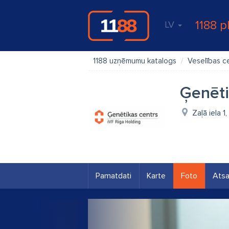
1188 p
LV
1188 uzņēmumu katalogs
Veselības c
Ģenēti
Zaļā iela 1
Pamatdati
Karte
Foto
Ats