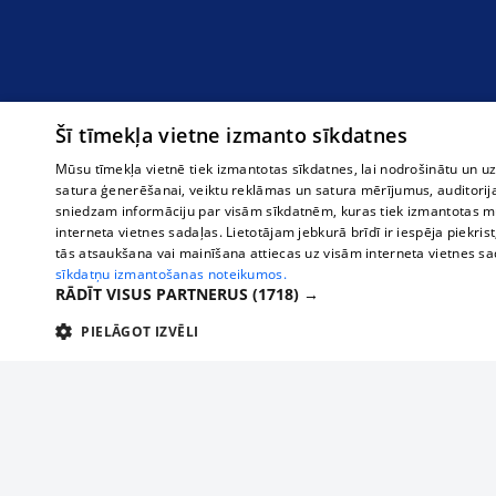
Šī tīmekļa vietne izmanto sīkdatnes
Mūsu tīmekļa vietnē tiek izmantotas sīkdatnes, lai nodrošinātu un u
satura ģenerēšanai, veiktu reklāmas un satura mērījumus, auditorij
sniedzam informāciju par visām sīkdatnēm, kuras tiek izmantotas mū
interneta vietnes sadaļas. Lietotājam jebkurā brīdī ir iespēja piekrist
tās atsaukšana vai mainīšana attiecas uz visām interneta vietnes s
sīkdatņu izmantošanas noteikumos.
RĀDĪT VISUS PARTNERUS
(1718) →
PIELĀGOT IZVĒLI
TEHNISKĀS/OBLIGĀTĀS
STATISTIKAS
M
Tehniskās/