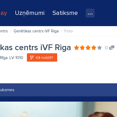
lay
Uzņēmumi
Satiksme
entrs
Ģenētikas centrs iVF Riga
Foto
kas centrs iVF Riga
0
, Rīga, LV-1010
Kā nokļūt?
auksmes