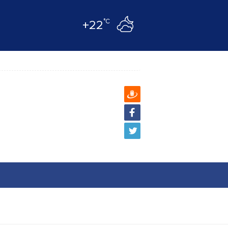
°C
+22