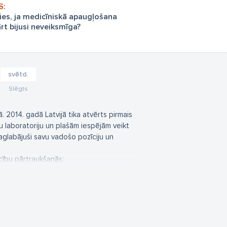
ties, ja medicīniskā apaugļošana
rt bijusi neveiksmīga?
svētd.
Slēgts
. 2014. gadā Latvijā tika atvērts pirmais
u laboratoriju un plašām iespējām veikt
glabājuši savu vadošo pozīciju un
cību pārtraukšanās;
dukcijas un ģenētikas jomā, iespējams
ības neiznēsāšanu, neveiksmīgiem IVF
ojumi, kas norādīti mūsu pakalpojumu