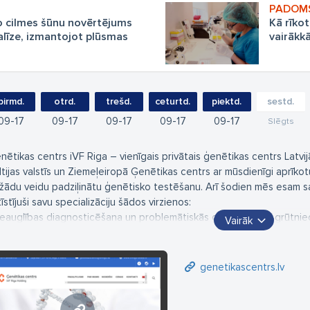
 cilmes šūnu novērtējums
Kā rīko
alīze, izmantojot plūsmas
vairākkā
pirmd.
otrd.
trešd.
ceturtd.
piektd.
sestd.
09
17
09
17
09
17
09
17
09
17
Slēgts
nētikas centrs iVF Riga – vienīgais privātais ģenētikas centrs Latvijā
ltijas valstīs un Ziemeļeiropā Ģenētikas centrs ar mūsdienīgi aprīkot
žādu veidu padziļinātu ģenētisko testēšanu. Arī šodien mēs esam sa
īstījuši savu specializāciju šādos virzienos:
Neauglības diagnosticēšana un problemātiskās grūtniecības/ grūtnie
Vairāk
 Pārmantoto audzēju ģenētiskā testēšana;
I Dzīves stila ģenētiskie testi – Viva Genomics.
F Riga Ģenētikas centrā, pateicoties inovatīvām tehnoloģijām repro
genetikascentrs.lv
gūt padziļinātu diagnostisko pārskatu pāriem ar neauglību, grūtniec
ģinājumiem.
s esam līderi dažādu inovatīvo tehnoloģiju ieviešanā, un visi pakalp