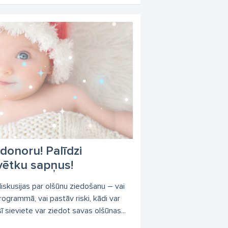
 donoru! Palīdzi
vētku sapņus!
skusijas par olšūnu ziedošanu – vai
programmā, vai pastāv riski, kādi var
 sieviete var ziedot savas olšūnas...