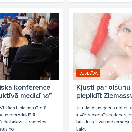
VESELĪBA
tiskā konference
Kļūsti par olšūnu
uktīvā medicīna”
piepildīt Ziemass
iVF Riga Holdinga rīkotā
Jau daudzus gadus notiek di
ja un reproduktīvā
ir vērts piedalīties donoru 
00 dalībnieku – vadošos
būt draudi, vai nedzemdējusī
tus no...
Laiku...