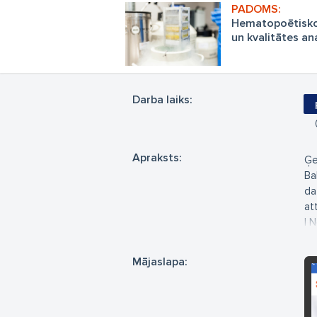
Hematopoētisko
un kvalitātes an
citometriju
Darba laiks:
Apraksts:
Ģe
Ba
da
att
I 
II
II
Mājaslapa:
iV
ie
mē
Mē