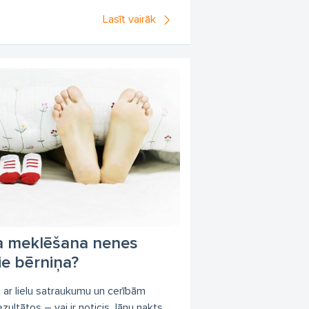
Lasīt vairāk
a meklēšana nenes
ie bērniņa?
uri ar lielu satraukumu un cerībām
zultātos – vai ir noticis Jāņu nakts