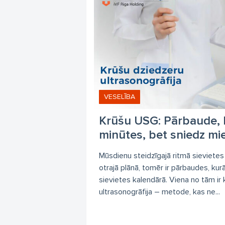
Ne
Pr
Re
Sp
Tr
Vī
VESELĪBA
Y 
Krūšu USG: Pārbaude, 
dr
minūtes, bet sniedz m
ve
Mūsdienu steidzīgajā ritmā sievietes 
Ģe
otrajā plānā, tomēr ir pārbaudes, kur
sievietes kalendārā. Viena no tām ir
Ģe
ultrasonogrāfija – metode, kas ne...
Ģe