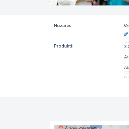
• 
• 
• 
• 
Nozares:
Ve
• D
• 
• 
Produkti:
3D
mo
• 
At
• 
tra
Au
• 
Dz
• 
Fr
Gr
Mē
Ie
un
La
Ne