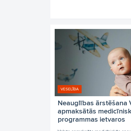
VESELĪBA
Neauglības ārstēšana 
apmaksātās medicīnis
programmas ietvaros