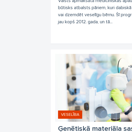
Valsts apmaksāta medicīniskās apa
būtisks atbalsts pāriem, kuri dabiskā 
vai dzemdēt veselīgu bērnu. Šī progr
jau kopš 2012. gada, un tā...
VESELĪBA
Ģenētiskā materiāla s