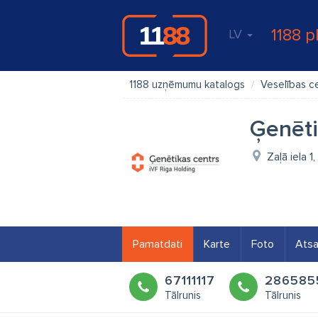
1188 p
LV
1188 uzņēmumu katalogs
Veselības c
Ģenēti
Zaļā iela 1
Pamatdati
Karte
Foto
Ats
67111117
286585
Tālrunis
Tālrunis