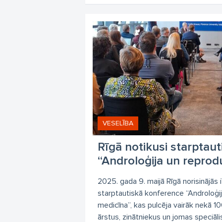
VESELĪBA
Rīgā notikusi starptau
“Androloģija un reprod
2025. gada 9. maijā Rīgā norisinājās 
starptautiskā konference “Androloģi
medicīna”, kas pulcēja vairāk nekā 1
ārstus, zinātniekus un jomas speciālis