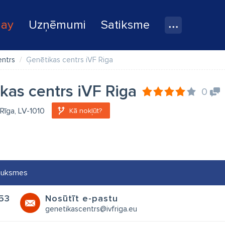
lay
Uzņēmumi
Satiksme
entrs
Ģenētikas centrs iVF Riga
kas centrs iVF Riga
0
, Rīga, LV-1010
Kā nokļūt?
auksmes
53
Nosūtīt e-pastu
genetikascentrs@ivfriga.eu