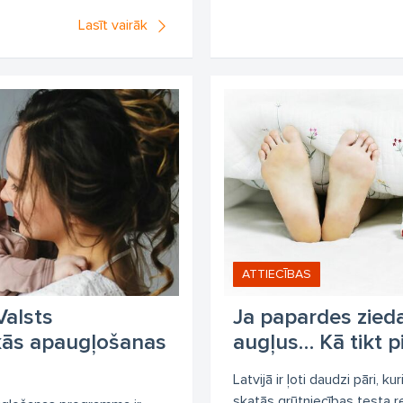
Lasīt vairāk
ATTIECĪBAS
Valsts
Ja papardes zied
kās apaugļošanas
augļus… Kā tikt p
Latvijā ir ļoti daudzi pāri, k
skatās grūtniecības testa re