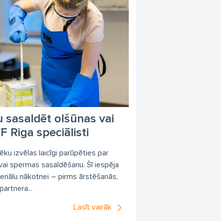
GS
diagnostika
s ģenētikas centrs
testēšana
m
Viva Genomics
lības ārstēšana
is
doktorāts
dr.
dr. Fodiina
 sasaldēt olšūnas vai
s
poliklīnika
slimnīca
F Riga speciālisti
prakse
ēku izvēlas laicīgi parūpēties par
 vai spermas sasaldēšanu. Šī iespēja
eriālu nākotnei – pirms ārstēšanās,
iskā materiāla banka
partnera...
imenes ārsts
Lasīt vairāk