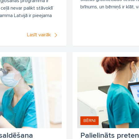
ugļošanas programma ir
brīnums, un bērniņš ir klāt, v
ceļā nevar palikt stāvoklī
amma Latvijā ir pieejama
Lasīt vairāk
BĒRNI
asaldēšana
Palielināts prete