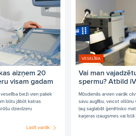
invazīva augļa Rēzus faktora noteikšana grūtniecēm
PGD
P
eimplantācijas ģenētiskais skrīnings
Preimplantācijas ģenētiskā 
produktīvo šūnu banka
Reproduktīvā ģenētika
Reproduktīvā
ontānais aborts
Spontāni pārtraukušās grūtniecības materiāla 
ombofīlijas molekulāra testēšana
US ultrasonogrāfija grūtniecē
riešu neauglība
Vīriešu neauglības diagnostika
Vīriešu neaug
VESELĪBA
hromosomas AZF reģiona molekulāra testēšana
aCGH
dakter
kas aizņem 20
Vai man vajadzētu
. Violeta Fodina
klīnika
medicīnas centrs
pieņemšanas laik
ieru visam gadam
spermu? Atbild iV
selības centrs
Ārsts-ģenētiķis
Ārstēšana
ārsts
ārstu 
veselība bieži vien paliek
Mūsdienās arvien vairāk cilv
nētiskie testi kompleksas sieviešu neauglības izmeklēšanai
ām būtu jābūt katras
savu auglību, veicot olšūnu
 krūšu dziedzeru
ļauj saglabāt ģenētisko mat
nētiskie testi kompleksas vīriešu neauglības izmeklēšanai
Ģenēt
karjeras izaugsmes vai īstā 
nētiskās konsultācijas
ģenētiķa konsultācijas
ģenētiķis
ģ
Lasīt vairāk