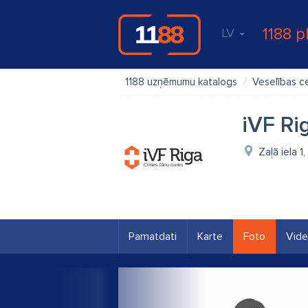
1188 p
LV
1188 uzņēmumu katalogs
Veselības c
iVF Ri
Zaļā iela 1
Pamatdati
Karte
Foto
Vid