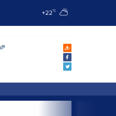
°C
+22