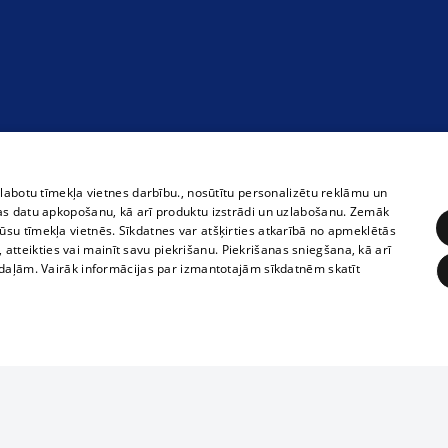
zlabotu tīmekļa vietnes darbību., nosūtītu personalizētu reklāmu un
as datu apkopošanu, kā arī produktu izstrādi un uzlabošanu. Zemāk
su tīmekļa vietnēs. Sīkdatnes var atšķirties atkarībā no apmeklētās
, atteikties vai mainīt savu piekrišanu. Piekrišanas sniegšana, kā arī
adaļām. Vairāk informācijas par izmantotajām sīkdatnēm skatīt
ĒRĶĒŠANA
FUNKCIONĀLĀS
NEKLASIFICĒTĀS
1188 datu bāze