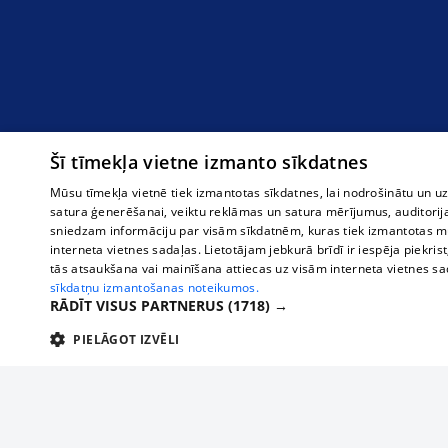
Šī tīmekļa vietne izmanto sīkdatnes
Mūsu tīmekļa vietnē tiek izmantotas sīkdatnes, lai nodrošinātu un u
satura ģenerēšanai, veiktu reklāmas un satura mērījumus, auditorij
sniedzam informāciju par visām sīkdatnēm, kuras tiek izmantotas mū
interneta vietnes sadaļas. Lietotājam jebkurā brīdī ir iespēja piekrist
tās atsaukšana vai mainīšana attiecas uz visām interneta vietnes s
sīkdatņu izmantošanas noteikumos.
RĀDĪT VISUS PARTNERUS
(1718) →
PIELĀGOT IZVĒLI
TEHNISKĀS/OBLIGĀTĀS
STATISTIKAS
M