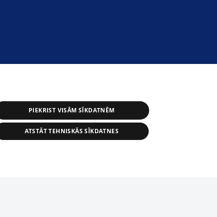
PIEKRIST VISĀM SĪKDATNĒM
ATSTĀT TEHNISKĀS SĪKDATNES
s, tās daļas vai datu bāzē iekļautās