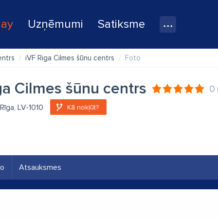
lay
Uzņēmumi
Satiksme
entrs
iVF Riga Cilmes šūnu centrs
Foto
ga Cilmes šūnu centrs
0
, Rīga, LV-1010
Kā nokļūt?
eo
Atsauksmes