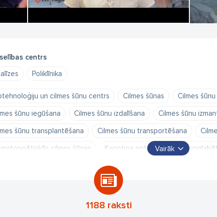
su adrese: Zaļā iela 1, Rīga, Latvija
mail: cilmessunas@ivfriga.eu
lr.: +371 67 111 117; +371 26 600 533
selības centrs
alīzes
Poliklīnika
otehnoloģiju un cilmes šūnu centrs
Cilmes šūnas
Cilmes šūnu
lmes šūnu iegūšana
Cilmes šūnu izdalīšana
Cilmes šūnu izma
lmes šūnu transplantēšana
Cilmes šūnu transportēšana
Cilm
matopoētiskās cilmes šūnas
Kariotipa noteikšana
Krioglabā
Vairāk
bassaite
Nabassaites asinis
Nabassaites asins cilmes šūnas
GS
Preimplantācijas ģenētiskais skrīnings
Preimplantācijas ģe
produktīvā ģenētika
Reproduktīvās ģenētikas centrs
Vienīg
1188 raksti