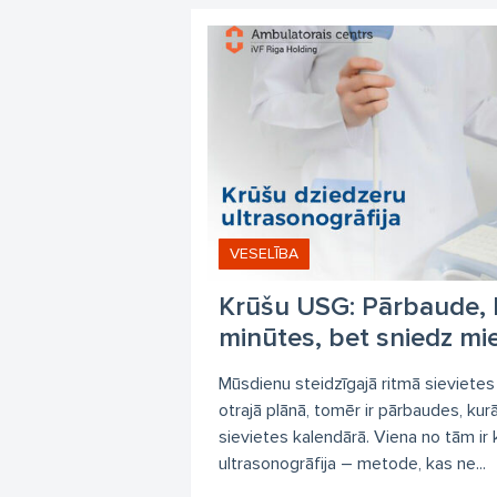
a
sl
Ģe
VESELĪBA
Krūšu USG: Pārbaude, 
minūtes, bet sniedz m
Mūsdienu steidzīgajā ritmā sievietes 
otrajā plānā, tomēr ir pārbaudes, kur
sievietes kalendārā. Viena no tām ir
ultrasonogrāfija – metode, kas ne...