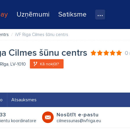
lay
Uzņēmumi
Satiksme
entrs
iVF Riga Cilmes šūnu centrs
ga Cilmes šūnu centrs
0
, Rīga, LV-1010
Kā nokļūt?
eo
Atsauksmes
33
Nosūtīt e-pastu
ientu koordinatore
cilmessunas@ivfriga.eu