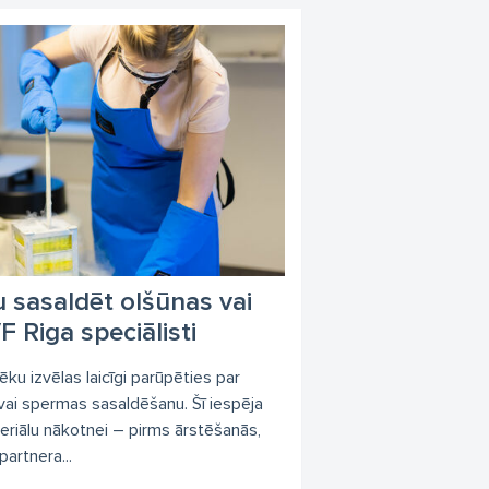
s
pieņemšanas laiks
poliklīnika
akse
Ģenētiskie izmeklējumi
 sasaldēt olšūnas vai
F Riga speciālisti
ēku izvēlas laicīgi parūpēties par
 vai spermas sasaldēšanu. Šī iespēja
eriālu nākotnei – pirms ārstēšanās,
partnera...