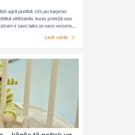
ds agrā jaunībā, cits jau karjeras
ēlākā vēlēšanās, kuras priekšā viss
atram ir savs laiks un savs vecums,...
Lasīt vairāk