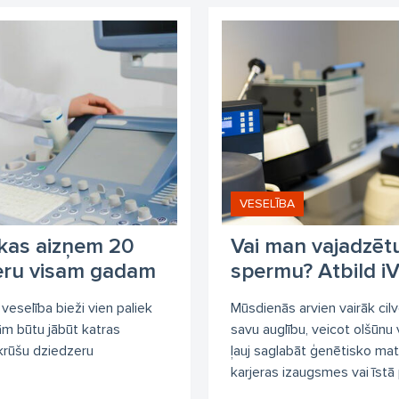
CGH
dakteris
doktorāts
dr.
klīnika
medicīnas centr
imnīca
veselības centrs
Ārsts-ģenētiķis
ārsts
ārstu pr
nētiskās konsultācijas
ģimenes ārsts
VESELĪBA
kas aizņem 20
Vai man vajadzētu
ieru visam gadam
spermu? Atbild iV
veselība bieži vien paliek
Mūsdienās arvien vairāk cilv
ām būtu jābūt katras
savu auglību, veicot olšūnu
 krūšu dziedzeru
ļauj saglabāt ģenētisko mat
karjeras izaugsmes vai īstā 