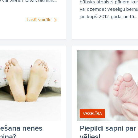
 var ziedot savas olšūnas...
būtisks atbalsts pāriem, kur
vai dzemdēt veselīgu bērnu.
jau kopš 2012. gada, un tā...
Lasīt vairāk
VESELĪBA
lēšana nenes
Piepildi sapni par
niņa?
vēlies!