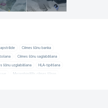
 apstrāde
Cilmes šūnu banka
ntošana
Cilmes šūnu saglabāšana
es šūnu uzglabāšana
HLA-tipēšana
tuve
Mezenhimālās cilmes šūnas
Nabassaites cilmes šūnas
PGD
nētiskā diagnostika
ais nacionālais cilmes šūnu centrs