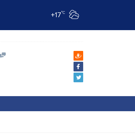
°C
+17