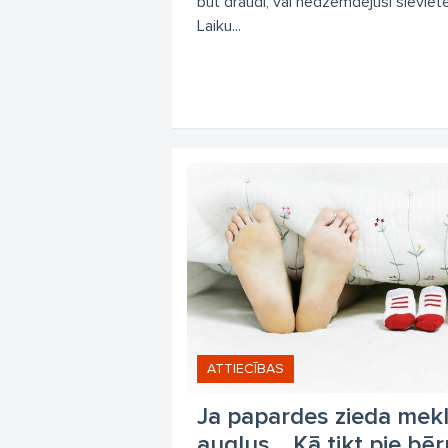
būt draudi, vai nedzemdējusī sieviete
Laiku...
ATTIECĪBAS
Ja papardes zieda mek
augļus… Kā tikt pie bēr