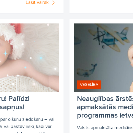
Lasīt vairāk
VESELĪBA
u! Palīdzi
Neauglības ārstē
 sapņus!
apmaksātās medi
programmas ietv
 par olšūnu ziedošanu – vai
 vai pastāv riski, kādi var
Valsts apmaksāta medicīni