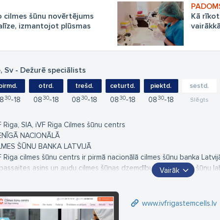
 cilmes šūnu novērtējums
Kā rīko
alīze, izmantojot plūsmas
vairākkā
, Sv - Dežurē speciālists
pirmd.
otrd.
trešd.
ceturtd.
piektd.
sestd.
30
30
30
30
30
8
18
08
18
08
18
08
18
08
18
Slēgts
F Riga, SIA, iVF Riga Cilmes šūnu centrs
ENĪGĀ NACIONĀLĀ
LMES ŠŪNU BANKA LATVIJĀ
F Riga cilmes šūnu centrs ir pirmā nacionālā cilmes šūnu banka Latvij
bassaites asins un audu cilmes šūnas dzemdību laikā! Cilmes šūnu la
Vairāk
dā, kad saņēma speciālu audu un šūnu izmantošanas atļauju no Zaļu V
ikt cilmes šūnu laboratorisko izmeklēšanu, apstrādi un uzglabāšanu Lat
s nodrošinām jaundzimušā nabassaites cilmes šūnu paņemšanu, apstr
www.ivfrigastemcells.lv
ocesi notiek tepat Latvijā, līdz ar to tiek nodrošināta cilmes šūnu ap