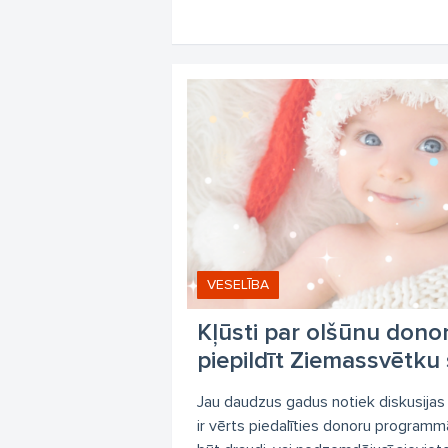
VESELĪBA
Kļūsti par olšūnu donor
piepildīt Ziemassvētku
Jau daudzus gadus notiek diskusijas
ir vērts piedalīties donoru programmā,