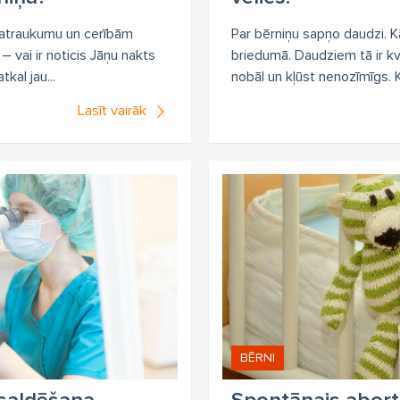
lu satraukumu un cerībām
Par bērniņu sapņo daudzi. Kā
– vai ir noticis Jāņu nakts
briedumā. Daudziem tā ir kv
tkal jau...
nobāl un kļūst nenozīmīgs. K
Lasīt vairāk
BĒRNI