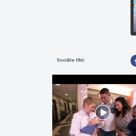
ie
Mē
• 
• 
• 
• 
Ir
au
Sociālie tīkli:
pr
ar
st
ap
Iz
ģi
Ci
• 
• 
Uz