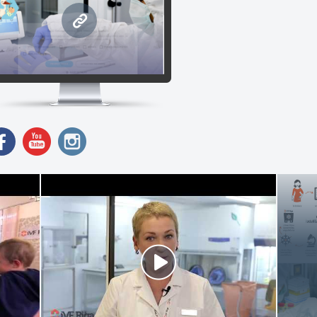
spējams, kas ietekmē parauga cilmes šūnu maksimālu dzīvotspēju.
s piedāvājam:
www.ivfrigastemcells.lv
Nabassaites asins un audu cilmes šūnu iegūšanu
Cilmes šūnu saglabāšanu ar visefektīvāko metodi
Jaundzimušā ģenētisko pasi
Cilmes šūnu uzglabāšanu Latvijā
 ļoti svarīgi kvalitatīvi apstrādāt cilmes šūnas un maksimāli saglabāt 
gstas kvalifikācijas laboratorijas speciālistus un sterilus apstākļus. 
oduktu gan ilgstošai kriogēnai uzglabāšanai, gan terapeitiskajam pi
 GMP standartiem. Mūsu ''iVF Riga'' Laboratorija ir būvēta un aprīko
andartiem pasaulē – GMP (Good Manufacturing Practice - Laba ražoša
stākļos, tiek iegūtas cilmes šūnas no nabassaites asinīm un nabassa
vēloties iVF Riga Cilmes šūnu centru, Jūs izvēlaties kvalitāti, drošību
menei!
lmes šūnu centrs iVF Riga piedāvā topošajiem vecākiem:
Individuālo bezmaksas konsultāciju par cilmes šūnu saglabāšanu.
Ekskursijas Cilmes šūnu centra laboratorijā.
ticēt rūpes par Jūsu ģimenes veselību iVF Riga Cilmes šūnu centram