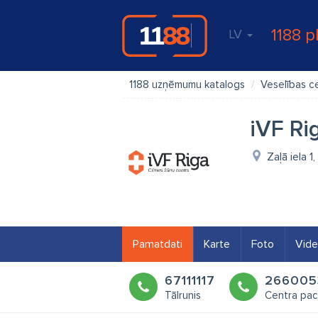
1188 p
LV
1188 uzņēmumu katalogs
Veselības c
iVF Ri
Zaļā iela 1
Pamatdati
Karte
Foto
Vid
67111117
266005
Tālrunis
Centra pac