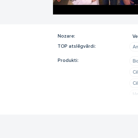
Mū
E-
Tā
Nozare:
Ve
TOP atslēgvārdi:
An
Produkti:
Bi
Ci
Ci
He
Na
P
Re