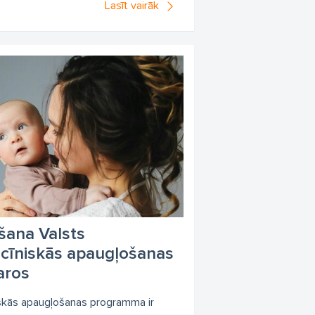
Lasīt vairāk
šana Valsts
cīniskās apaugļošanas
aros
skās apaugļošanas programma ir