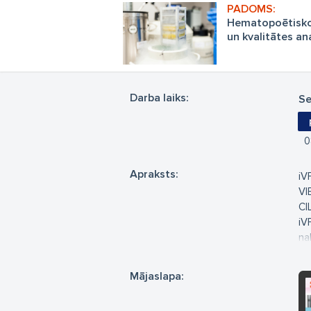
Hematopoētisko
un kvalitātes an
citometriju
Darba laiks:
Se
0
Apraksts:
iV
VI
CI
iV
na
ga
ve
Mājaslapa:
Mē
pr