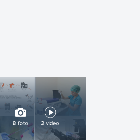
to īpašības, šāda veida darbs prasa
Lai nodrošinātu šīs prasības, darbu ar šūnu
elietojumam ir nepieciešams veikt saskaņā
ta pēc augstākajiem kvalitātes un drošības
nas prakse). Te, pilnas sterilitātes
ites audiem.
 un pārliecību par veselīgu nākotni savai
8
foto
2
video
!