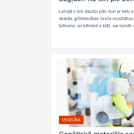
Latvijā ir ļoti daudzi pāri, kuri ar lie
skatās grūtniecības testa rezultātos 
brīnums, un bērniņš ir klāt, vai tomēr a
VESELĪBA