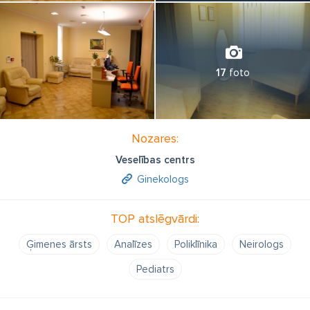
17
foto
Nozares:
Veselības centrs
Ginekologs
TOP atslēgvārdi:
Ģimenes ārsts
Analīzes
Poliklīnika
Neirologs
Pediatrs