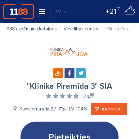
°C
+21
LV
1188 uzņēmumu katalogs
Veselības centrs
"Klīnika Piramīda 3" SIA
"Klīnika Piramīda 3" SIA
0
Kalnciema iela 27, Rīga, LV-1046
Kā nokļūt?
Pieteikties