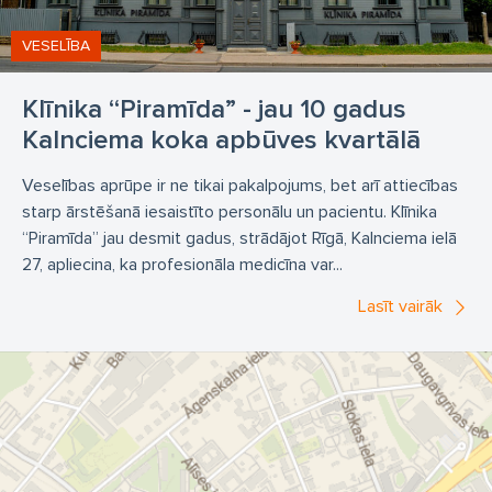
Veselības centrs
analīzes
asinsvadu duplex
VESELĪBA
audiologopēds
bērnu neirologs
dakteris
Klīnika “Piramīda” - jau 10 gadus
dermatologs
doktorāts
doplerogrāfija
dr.
Kalnciema koka apbūves kvartālā
ehokardiogrāfija
endokrinologs
fizioterapeits
Veselības aprūpe ir ne tikai pakalpojums, bet arī attiecības
internists
kardiogramma
kardiologs
starp ārstēšanā iesaistīto personālu un pacientu. Klīnika
klasiskā muguras masāža
klīnika
“Piramīda” jau desmit gadus, strādājot Rīgā, Kalnciema ielā
27, apliecina, ka profesionāla medicīna var...
krūšu ultrasonoskopija
laboratorijas pakalpojumi
Lasīt vairāk
manuālais terapeits
masiere Lienīte Bogdane
medicīnas centrs
mīksto audu ultrasonogrāfija
neirologs
osteopāts
osteorefleksoterapeits
otolaringologs
pediatrs
pieņemšanas laiks
poliklīnika
prostatas ultrasonogrāfija
slimnīca