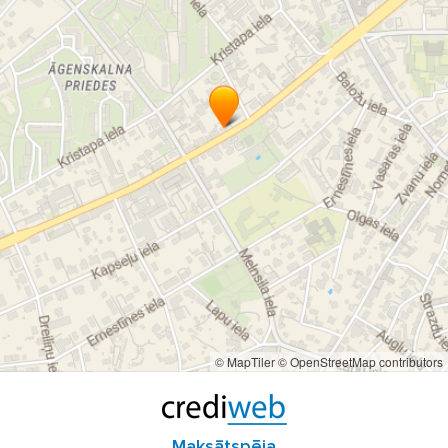
ultrasonoskopija
urologs
vairogdziedzera ultrasonoskopija
venerologs
veselības centrs
vēdera dobuma ultrasonoskopija
Ārstnieciskā masāža
ārstnieciskā vingrošana grupās
ārstnieciskā vingrošana individuāli
ārsts
ārstu prakse
Ģimenes ārsts
ģimenes ārsts
ķermeņa masāža bērniem
ķirurgs
© MapTiler
© OpenStreetMap contributors
Maksātspēja