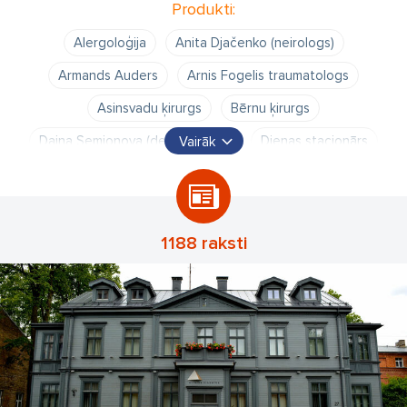
Produkti:
Alergoloģija
Anita Djačenko (neirologs)
Armands Auders
Arnis Fogelis traumatologs
Asinsvadu ķirurgs
Bērnu ķirurgs
Daina Semjonova (dermotologs)
Dienas stacionārs
Vairāk
Dina Aldiņa (ginekologs)
Ergoterapeits
Evita Bugaja (audiologopēds)
Holteris
Ieva Blumfelde (ginekologs)
Inta Veidemane
1188 raksti
KPlāna kardioversija
Kaspars Lagzdiņš traumatologs
LOR
Linda Ščeglova
Māra Zumente (ginekologs)
Operācijas
Plakstiņu operācijas
Proktoloģija
Simona Saukuma endokrinologs
Slīpā galda tests
US
Una Gailiša (endokrinologs)
Valdis Miglāns