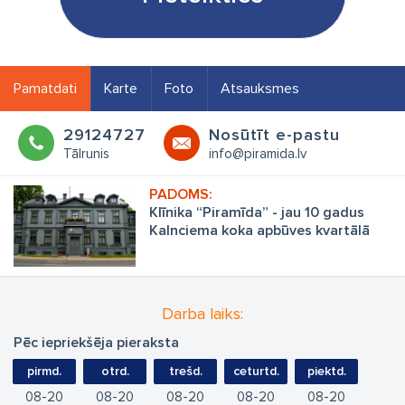
Pamatdati
Karte
Foto
Atsauksmes
29124727
Nosūtīt e-pastu
Tālrunis
info@piramida.lv
Klīnika “Piramīda” - jau 10 gadus
Kalnciema koka apbūves kvartālā
Darba laiks:
Pēc iepriekšēja pieraksta
pirmd.
otrd.
trešd.
ceturtd.
piektd.
08
20
08
20
08
20
08
20
08
20