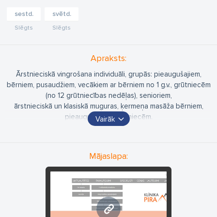
sestd.
svētd.
Slēgts
Slēgts
Apraksts:
Ārstnieciskā vingrošana individuāli, grupās: pieaugušajiem,
bērniem, pusaudžiem, vecākiem ar bērniem no 1 g.v., grūtniecēm
(no 12 grūtniecības nedēļas), senioriem,
ārstnieciskā un klasiskā muguras, ķermeņa masāža bērniem,
pieaugušajiem, grūtniecēm.
Vairāk
Klīnikas galvenais mērķis ir palīdzēt mūsu klientiem klīnikā
pārbaudīt savu veselību, izmantojot modernākās diagnostikas
metodes, izārstēties un atgūt dzīvesprieku, vienmēr pie mums
Mājaslapa:
jūtoties gaidītiem un novērtētiem.
www.piramida.lv