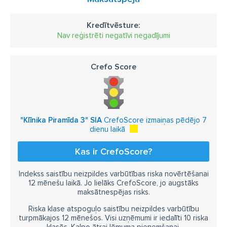
Kredītvēsture:
Nav reģistrēti negatīvi negadījumi
Crefo Score
"Klīnika Piramīda 3" SIA
CrefoScore izmaiņas pēdējo 7
dienu laikā
Kas ir CrefoScore?
Indekss saistību neizpildes varbūtības riska novērtēšanai
12 mēnešu laikā. Jo lielāks CrefoScore, jo augstāks
maksātnespējas risks.
Riska klase atspoguļo saistību neizpildes varbūtību
turpmākajos 12 mēnešos. Visi uzņēmumi ir iedalīti 10 riska
klasēs. Kalpo ātrai lēmuma pieņemšanai.