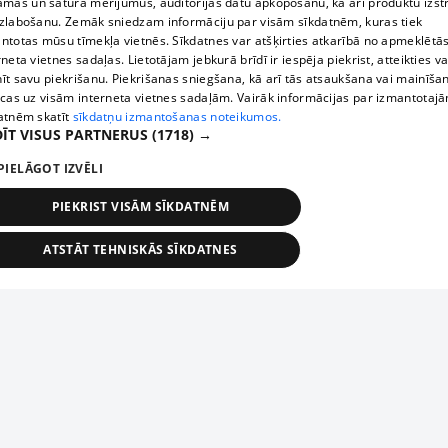
āmas un satura mērījumus, auditorijas datu apkopošanu, kā arī produktu izst
zlabošanu. Zemāk sniedzam informāciju par visām sīkdatnēm, kuras tiek
ntotas mūsu tīmekļa vietnēs. Sīkdatnes var atšķirties atkarībā no apmeklētā
rneta vietnes sadaļas. Lietotājam jebkurā brīdī ir iespēja piekrist, atteikties va
īt savu piekrišanu. Piekrišanas sniegšana, kā arī tās atsaukšana vai mainīša
ecas uz visām interneta vietnes sadaļām. Vairāk informācijas par izmantotaj
atnēm skatīt
sīkdatņu izmantošanas noteikumos.
ĪT VISUS PARTNERUS
(1718) →
PIELĀGOT IZVĒLI
PIEKRIST VISĀM SĪKDATNĒM
ATSTĀT TEHNISKĀS SĪKDATNES
TEHNISKĀS/OBLIGĀTĀS
STATISTIKAS
MĒRĶĒŠANA
FUNKCIONĀLĀS
NEKLASIFICĒTĀS
ehniskās/obligātās
Statistikas
Mērķēšana
Funkcionālās
Neklasificēt