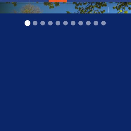
Rekonstruktīvās mikroķirurģijas klīnika