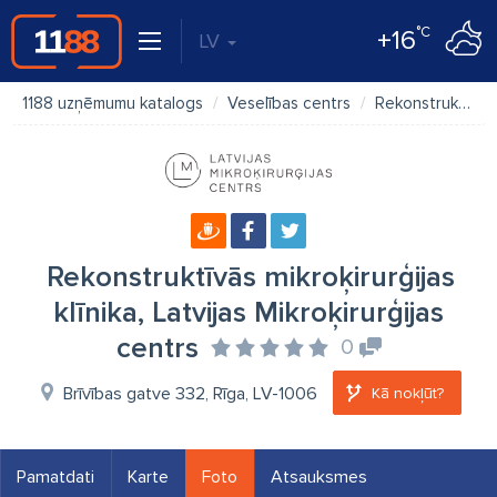
°C
+16
LV
1188 uzņēmumu katalogs
Veselības centrs
Rekonstruktīvās mikroķirurģijas klīnika, Latvijas Mikroķirurģijas centrs
Rekonstruktīvās mikroķirurģijas
klīnika, Latvijas Mikroķirurģijas
centrs
0
Brīvības gatve 332, Rīga, LV-1006
Kā nokļūt?
Pamatdati
Karte
Foto
Atsauksmes