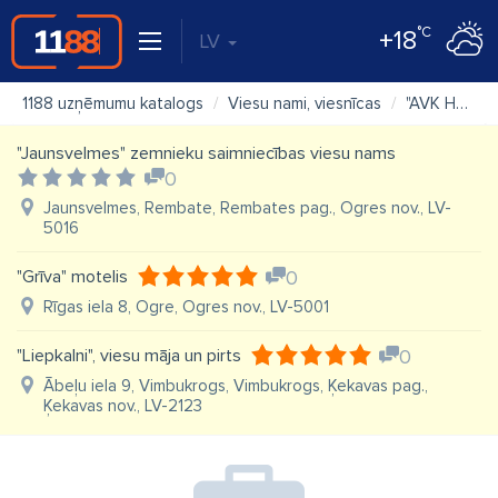
°C
+18
LV
1188 uzņēmumu katalogs
Viesu nami, viesnīcas
"AVK Hotel" SIA, atpūtas tūrisma komplekss ''Drākane''
"Jaunsvelmes" zemnieku saimniecības viesu nams
0
Jaunsvelmes, Rembate, Rembates pag., Ogres nov., LV-
5016
"Grīva" motelis
0
Rīgas iela 8, Ogre, Ogres nov., LV-5001
"Liepkalni", viesu māja un pirts
0
Ābeļu iela 9, Vimbukrogs, Vimbukrogs, Ķekavas pag.,
Ķekavas nov., LV-2123