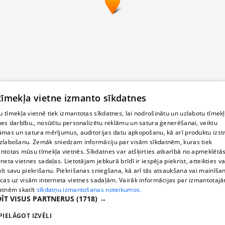
 tīmekļa vietne izmanto sīkdatnes
 tīmekļa vietnē tiek izmantotas sīkdatnes, lai nodrošinātu un uzlabotu tīmek
nes darbību., nosūtītu personalizētu reklāmu un satura ģenerēšanai, veiktu
āmas un satura mērījumus, auditorijas datu apkopošanu, kā arī produktu izst
zlabošanu. Zemāk sniedzam informāciju par visām sīkdatnēm, kuras tiek
ntotas mūsu tīmekļa vietnēs. Sīkdatnes var atšķirties atkarībā no apmeklētā
rneta vietnes sadaļas. Lietotājam jebkurā brīdī ir iespēja piekrist, atteikties va
īt savu piekrišanu. Piekrišanas sniegšana, kā arī tās atsaukšana vai mainīša
ecas uz visām interneta vietnes sadaļām. Vairāk informācijas par izmantotaj
atnēm skatīt
sīkdatņu izmantošanas noteikumos.
ĪT VISUS PARTNERUS
(1718) →
PIELĀGOT IZVĒLI