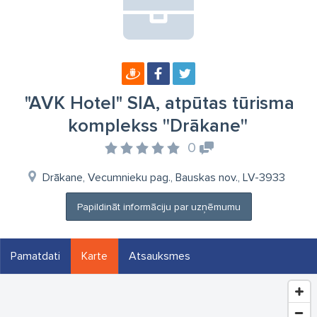
"AVK Hotel" SIA, atpūtas tūrisma
komplekss ''Drākane''
0
Drākane, Vecumnieku pag., Bauskas nov., LV-3933
Papildināt informāciju par uzņēmumu
Pamatdati
Karte
Atsauksmes