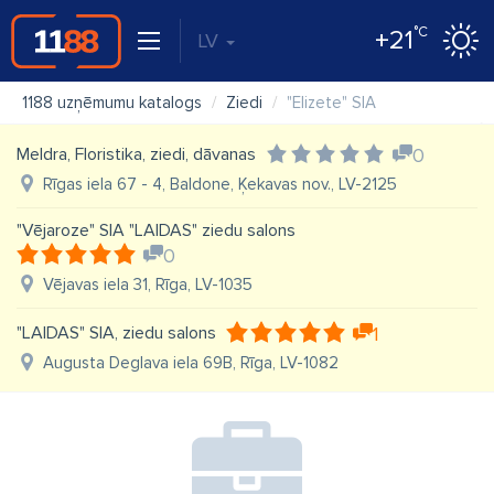
°C
+21
LV
1188 uzņēmumu katalogs
Ziedi
"Elizete" SIA
Meldra, Floristika, ziedi, dāvanas
0
Rīgas iela 67 - 4, Baldone, Ķekavas nov., LV-2125
"Vējaroze" SIA "LAIDAS" ziedu salons
0
Vējavas iela 31, Rīga, LV-1035
"LAIDAS" SIA, ziedu salons
1
Augusta Deglava iela 69B, Rīga, LV-1082