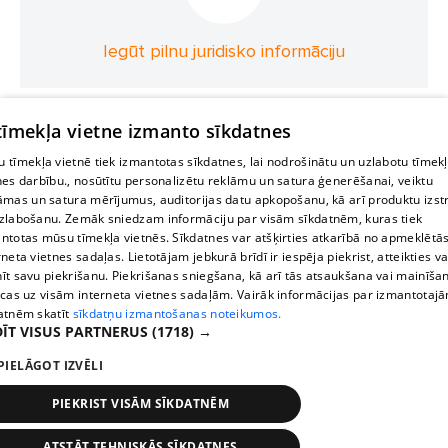
Iegūt pilnu juridisko informāciju
 tīmekļa vietne izmanto sīkdatnes
 tīmekļa vietnē tiek izmantotas sīkdatnes, lai nodrošinātu un uzlabotu tīmek
nes darbību., nosūtītu personalizētu reklāmu un satura ģenerēšanai, veiktu
āmas un satura mērījumus, auditorijas datu apkopošanu, kā arī produktu izst
zlabošanu. Zemāk sniedzam informāciju par visām sīkdatnēm, kuras tiek
ntotas mūsu tīmekļa vietnēs. Sīkdatnes var atšķirties atkarībā no apmeklētā
rneta vietnes sadaļas. Lietotājam jebkurā brīdī ir iespēja piekrist, atteikties va
īt savu piekrišanu. Piekrišanas sniegšana, kā arī tās atsaukšana vai mainīša
ecas uz visām interneta vietnes sadaļām. Vairāk informācijas par izmantotaj
atnēm skatīt
sīkdatņu izmantošanas noteikumos.
ĪT VISUS PARTNERUS
(1718) →
PIELĀGOT IZVĒLI
PIEKRIST VISĀM SĪKDATNĒM
ATSTĀT TEHNISKĀS SĪKDATNES