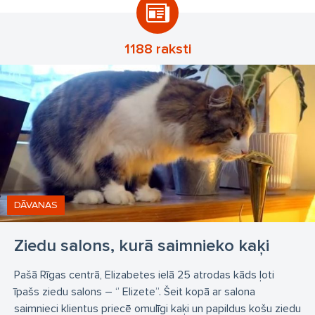
1188 raksti
DĀVANAS
Ziedu salons, kurā saimnieko kaķi
Pašā Rīgas centrā, Elizabetes ielā 25 atrodas kāds ļoti
īpašs ziedu salons – ‘’ Elizete’’. Šeit kopā ar salona
saimnieci klientus priecē omulīgi kaķi un papildus košu ziedu