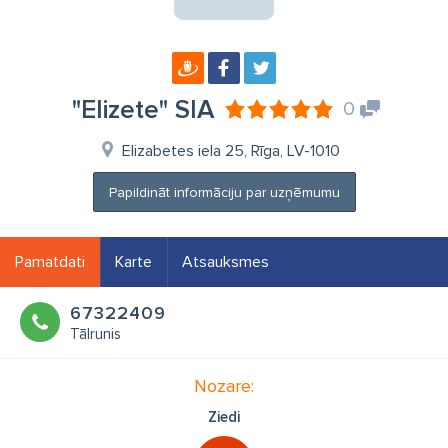
"Elizete" SIA
0
Elizabetes iela 25, Rīga, LV-1010
Papildināt informāciju par uzņēmumu
Pamatdati
Karte
Atsauksmes
67322409
Tālrunis
Nozare:
Ziedi