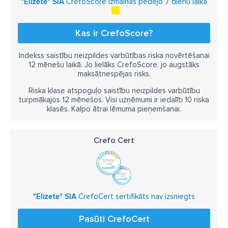
"Elizete" SIA
CrefoScore izmaiņas pēdējo 7 dienu laikā
Kas ir CrefoScore?
Indekss saistību neizpildes varbūtības riska novērtēšanai
12 mēnešu laikā. Jo lielāks CrefoScore, jo augstāks
maksātnespējas risks.
Riska klase atspoguļo saistību neizpildes varbūtību
turpmākajos 12 mēnešos. Visi uzņēmumi ir iedalīti 10 riska
klasēs. Kalpo ātrai lēmuma pieņemšanai.
Crefo Cert
"Elizete" SIA
CrefoCert sertifikāts nav izsniegts
Pasūti CrefoCert