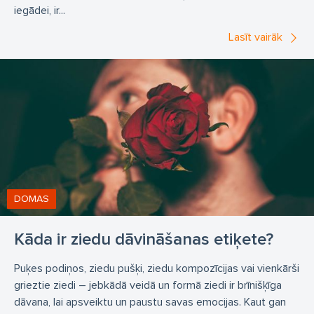
iegādei, ir...
Lasīt vairāk
DOMAS
Kāda ir ziedu dāvināšanas etiķete?
Puķes podiņos, ziedu pušķi, ziedu kompozīcijas vai vienkārši
grieztie ziedi – jebkādā veidā un formā ziedi ir brīnišķīga
dāvana, lai apsveiktu un paustu savas emocijas. Kaut gan