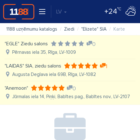
°C
+24
LV
1188 uzņēmumu katalogs
Ziedi
"Elizete" SIA
Karte
"EGLE" Ziedu salons
0
Pērnavas iela 35, Rīga, LV-1009
"LAIDAS" SIA, ziedu salons
1
Augusta Deglava iela 69B, Rīga, LV-1082
"Anemoon"
0
Jūrmalas iela 14, Piņķi, Babītes pag., Babītes nov., LV-2107