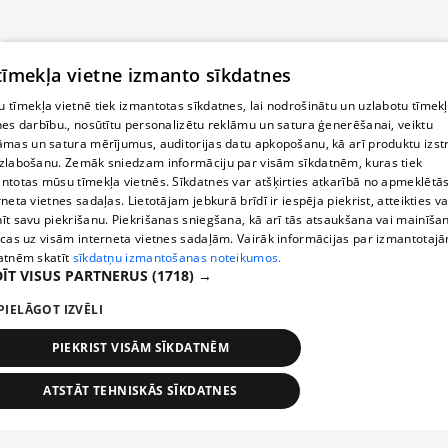
 tīmekļa vietne izmanto sīkdatnes
 tīmekļa vietnē tiek izmantotas sīkdatnes, lai nodrošinātu un uzlabotu tīmek
nes darbību., nosūtītu personalizētu reklāmu un satura ģenerēšanai, veiktu
āmas un satura mērījumus, auditorijas datu apkopošanu, kā arī produktu izst
zlabošanu. Zemāk sniedzam informāciju par visām sīkdatnēm, kuras tiek
ntotas mūsu tīmekļa vietnēs. Sīkdatnes var atšķirties atkarībā no apmeklētā
rneta vietnes sadaļas. Lietotājam jebkurā brīdī ir iespēja piekrist, atteikties va
īt savu piekrišanu. Piekrišanas sniegšana, kā arī tās atsaukšana vai mainīša
ecas uz visām interneta vietnes sadaļām. Vairāk informācijas par izmantotaj
atnēm skatīt
sīkdatņu izmantošanas noteikumos.
ĪT VISUS PARTNERUS
(1718) →
PIELĀGOT IZVĒLI
PIEKRIST VISĀM SĪKDATNĒM
ATSTĀT TEHNISKĀS SĪKDATNES
TEHNISKĀS/OBLIGĀTĀS
STATISTIKAS
MĒRĶĒŠANA