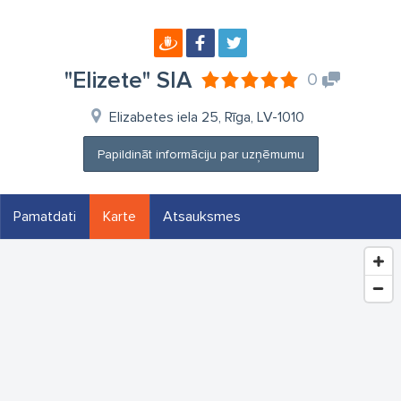
"Elizete" SIA
0
Elizabetes iela 25, Rīga, LV-1010
Papildināt informāciju par uzņēmumu
Pamatdati
Karte
Atsauksmes