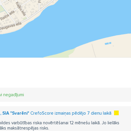
vi negadījumi
, SIA "Svarēni"
CrefoScore izmaiņas pēdējo 7 dienu laikā
pildes varbūtības riska novērtēšanai 12 mēnešu laikā. Jo lielāks
āks maksātnespējas risks.