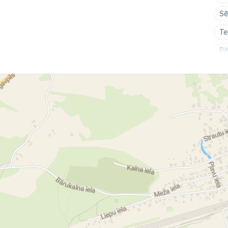
Sē
Te
Bē
zi