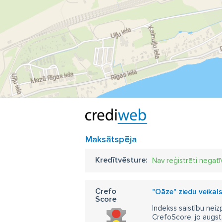
Maksātspēja
Kredītvēsture:
Nav reģistrēti negatī
Crefo
"Oāze" ziedu veikals
Score
Indekss saistību neiz
CrefoScore, jo augst