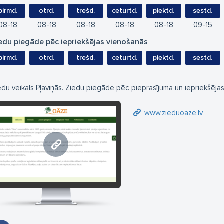
pirmd.
otrd.
trešd.
ceturtd.
piektd.
sestd.
08
18
08
18
08
18
08
18
08
18
09
15
edu piegāde pēc iepriekšējas vienošanās
pirmd.
otrd.
trešd.
ceturtd.
piektd.
sestd.
edu veikals Pļaviņās. Ziedu piegāde pēc pieprasījuma un iepriekšēja
www.zieduoaze.lv
www.zieduoaze.lv