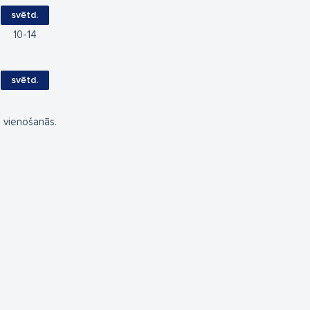
svētd.
10
14
svētd.
s vienošanās.