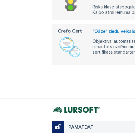
Riska klase atspoguļo
Kalpo ātrai lēmuma p
Crefo Cert
"Oāze" ziedu veikals
Objektīvs, automatizē
izmantots uzņēmumu m
sertifikāta standarta
PAMATDATI