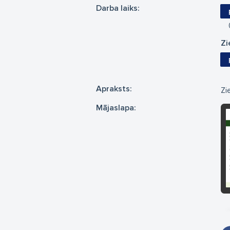
Darba laiks:
Zi
Apraksts:
Zi
Mājaslapa: