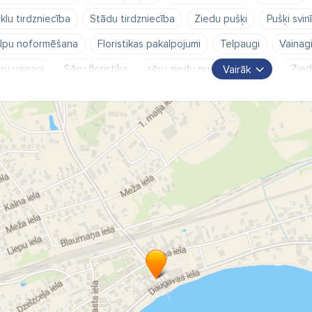
klu tirdzniecība
Stādu tirdzniecība
Ziedu pušķi
Pušķi svin
lpu noformēšana
Floristikas pakalpojumi
Telpaugi
Vainagi
ru vainagi
Sēru floristika
sēru ziedu pušķi
strausi
Zied
Vairāk
edu veikali Pļaviņās
Ziedu veikals Aizkraukles novads
Oāze Pļa