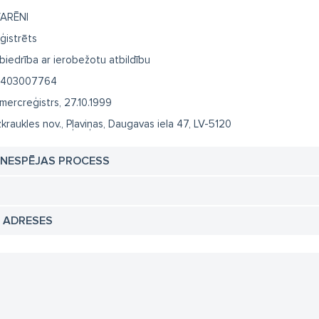
ARĒNI
ģistrēts
biedrība ar ierobežotu atbildību
403007764
mercreģistrs, 27.10.1999
zkraukles nov., Pļaviņas, Daugavas iela 47, LV-5120
TNESPĒJAS PROCESS
N ADRESES