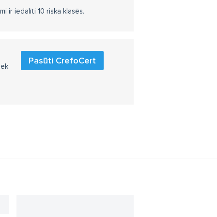
r iedalīti 10 riska klasēs.
Pasūti CrefoCert
iek