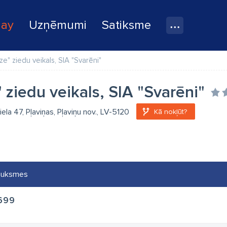
lay
Uzņēmumi
Satiksme
e" ziedu veikals, SIA "Svarēni"
 ziedu veikals, SIA "Svarēni"
ela 47, Pļaviņas, Pļaviņu nov., LV-5120
Kā nokļūt?
auksmes
699