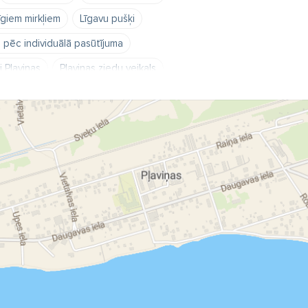
īgiem mirkļiem
Līgavu pušķi
 pēc individuālā pasūtījuma
i Pļaviņas
Pļaviņas ziedu veikals
viņas
Ziedu veikals Oāze