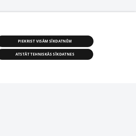
PIEKRIST VISĀM SĪKDATNĒM
ATSTĀT TEHNISKĀS SĪKDATNES
s, tās daļas vai datu bāzē iekļautās
ai informācijas daļas pavairošana vai
ādā formā stingri aizliegta. Tāpat arī ir
tīmekļa vietne nevarēs pilnvērtīgi darboties un sniegt
pielāde automātiskā režīmā. Jebkura
publicētā materiāla pārpublicēšana ir