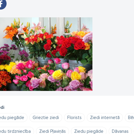
edi
edu piegāde
Grieztie ziedi
Florists
Ziedi internetā
Bēr
edu tirdzniecība
Ziedi Pļaviņās
Ziedu piegāde
Dāvanas