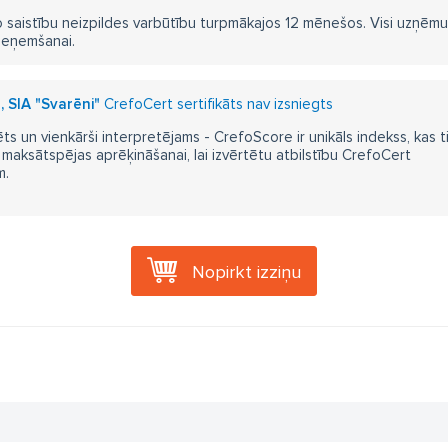
 saistību neizpildes varbūtību turpmākajos 12 mēnešos. Visi uzņēmumi i
ieņemšanai.
, SIA "Svarēni"
CrefoCert sertifikāts nav izsniegts
ts un vienkārši interpretējams - CrefoScore ir unikāls indekss, kas t
aksātspējas aprēķināšanai, lai izvērtētu atbilstību CrefoCert
m.
Nopirkt izziņu