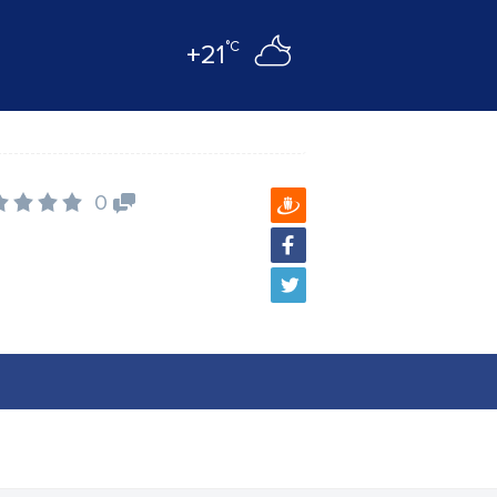
°C
+21
0