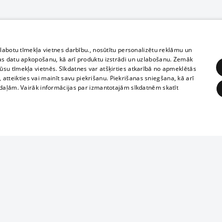
zlabotu tīmekļa vietnes darbību., nosūtītu personalizētu reklāmu un
as datu apkopošanu, kā arī produktu izstrādi un uzlabošanu. Zemāk
su tīmekļa vietnēs. Sīkdatnes var atšķirties atkarībā no apmeklētās
, atteikties vai mainīt savu piekrišanu. Piekrišanas sniegšana, kā arī
adaļām. Vairāk informācijas par izmantotajām sīkdatnēm skatīt
ĒRĶĒŠANA
FUNKCIONĀLĀS
NEKLASIFICĒTĀS
1188 datu bāze
obligātās
Statistikas
Mērķēšana
Funkcionālās
Neklasificētās
informācijas, v
izplatīšana jebk
eklēt un pārlūkot tīmekļa vietni un izmantot tās piedāvātās iespējas. Bez šīm sīkdatnēm 
aizliegta leju
mi
Kinoteātros
1188 web lapā 