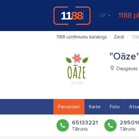
1188 p
LV
1188 uzņēmumu katalogs
Ziedi
"Oāz
"Oāze"
Daugavas i
Pamatdati
Karte
Foto
Ats
65133221
29501
Tālrunis
Tālrunis