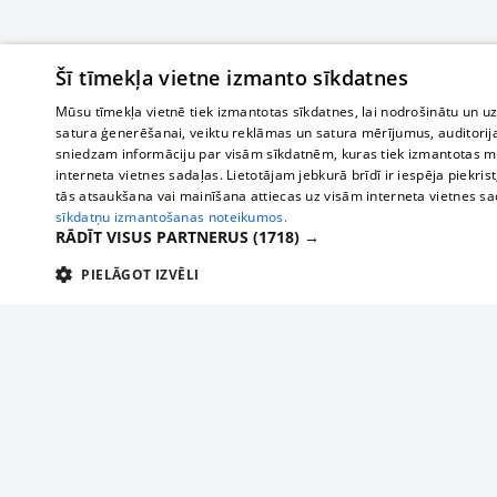
Šī tīmekļa vietne izmanto sīkdatnes
Mūsu tīmekļa vietnē tiek izmantotas sīkdatnes, lai nodrošinātu un u
satura ģenerēšanai, veiktu reklāmas un satura mērījumus, auditorij
sniedzam informāciju par visām sīkdatnēm, kuras tiek izmantotas mū
interneta vietnes sadaļas. Lietotājam jebkurā brīdī ir iespēja piekrist
tās atsaukšana vai mainīšana attiecas uz visām interneta vietnes s
sīkdatņu izmantošanas noteikumos.
RĀDĪT VISUS PARTNERUS
(1718) →
PIELĀGOT IZVĒLI
TEHNISKĀS/OBLIGĀTĀS
STATISTIKAS
M
Tehniskās/
Tehniskās/obligātās sīkdatnes nepieciešamas, lai lietotājs varētu brīvi apm
lietotājam nepieciešamo informāciju.
Par mums
Uzņēmu