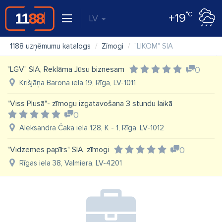
°C
+19
LV
1188 uzņēmumu katalogs
Zīmogi
"LIKOM" SIA
"LGV" SIA, Reklāma Jūsu biznesam
0
Krišjāņa Barona iela 19, Rīga, LV-1011
"Viss Plusā"- zīmogu izgatavošana 3 stundu laikā
0
Aleksandra Čaka iela 128, K - 1, Rīga, LV-1012
"Vidzemes papīrs" SIA, zīmogi
0
Rīgas iela 38, Valmiera, LV-4201