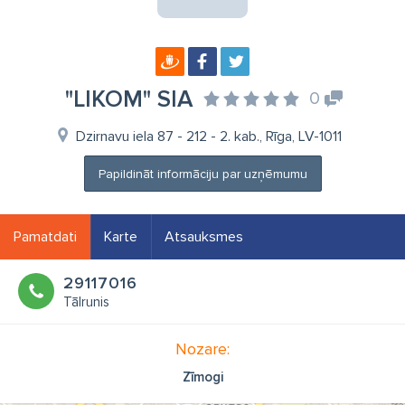
"LIKOM" SIA
0
Dzirnavu iela 87 - 212 - 2. kab., Rīga, LV-1011
Papildināt informāciju par uzņēmumu
Pamatdati
Karte
Atsauksmes
29117016
Tālrunis
Nozare:
Zīmogi