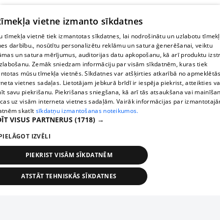
 tīmekļa vietne izmanto sīkdatnes
 tīmekļa vietnē tiek izmantotas sīkdatnes, lai nodrošinātu un uzlabotu tīmek
nes darbību., nosūtītu personalizētu reklāmu un satura ģenerēšanai, veiktu
āmas un satura mērījumus, auditorijas datu apkopošanu, kā arī produktu izst
zlabošanu. Zemāk sniedzam informāciju par visām sīkdatnēm, kuras tiek
ntotas mūsu tīmekļa vietnēs. Sīkdatnes var atšķirties atkarībā no apmeklētā
rneta vietnes sadaļas. Lietotājam jebkurā brīdī ir iespēja piekrist, atteikties va
īt savu piekrišanu. Piekrišanas sniegšana, kā arī tās atsaukšana vai mainīša
ecas uz visām interneta vietnes sadaļām. Vairāk informācijas par izmantotaj
atnēm skatīt
sīkdatņu izmantošanas noteikumos.
ĪT VISUS PARTNERUS
(1718) →
PIELĀGOT IZVĒLI
PIEKRIST VISĀM SĪKDATNĒM
ATSTĀT TEHNISKĀS SĪKDATNES
TEHNISKĀS/OBLIGĀTĀS
STATISTIKAS
MĒRĶĒŠANA