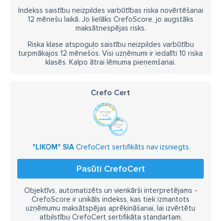
Indekss saistību neizpildes varbūtības riska novērtēšanai
12 mēnešu laikā. Jo lielāks CrefoScore, jo augstāks
maksātnespējas risks.
Riska klase atspoguļo saistību neizpildes varbūtību
turpmākajos 12 mēnešos. Visi uzņēmumi ir iedalīti 10 riska
klasēs. Kalpo ātrai lēmuma pieņemšanai.
Crefo Cert
"LIKOM" SIA
CrefoCert sertifikāts nav izsniegts
Pasūti CrefoCert
Objektīvs, automatizēts un vienkārši interpretējams -
CrefoScore ir unikāls indekss, kas tiek izmantots
uzņēmumu maksātspējas aprēķināšanai, lai izvērtētu
atbilstību CrefoCert sertifikāta standartam.