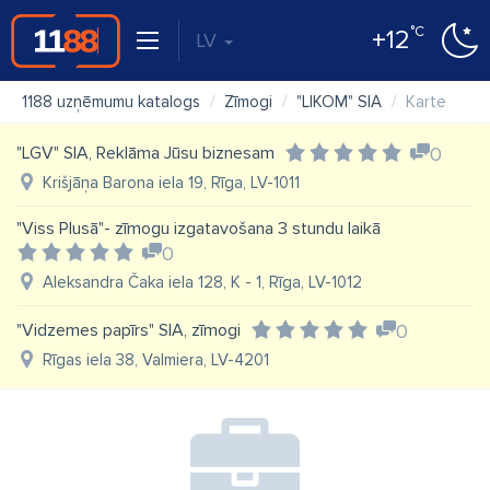
°C
+12
LV
1188 uzņēmumu katalogs
Zīmogi
"LIKOM" SIA
Karte
"LGV" SIA, Reklāma Jūsu biznesam
0
Krišjāņa Barona iela 19, Rīga, LV-1011
"Viss Plusā"- zīmogu izgatavošana 3 stundu laikā
0
Aleksandra Čaka iela 128, K - 1, Rīga, LV-1012
"Vidzemes papīrs" SIA, zīmogi
0
Rīgas iela 38, Valmiera, LV-4201