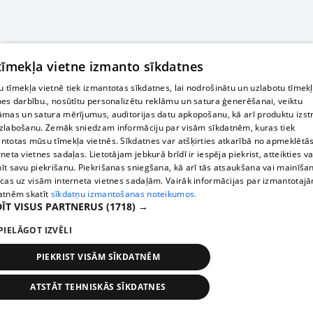
 tīmekļa vietne izmanto sīkdatnes
 tīmekļa vietnē tiek izmantotas sīkdatnes, lai nodrošinātu un uzlabotu tīmek
nes darbību., nosūtītu personalizētu reklāmu un satura ģenerēšanai, veiktu
āmas un satura mērījumus, auditorijas datu apkopošanu, kā arī produktu izst
zlabošanu. Zemāk sniedzam informāciju par visām sīkdatnēm, kuras tiek
ntotas mūsu tīmekļa vietnēs. Sīkdatnes var atšķirties atkarībā no apmeklētā
rneta vietnes sadaļas. Lietotājam jebkurā brīdī ir iespēja piekrist, atteikties va
īt savu piekrišanu. Piekrišanas sniegšana, kā arī tās atsaukšana vai mainīša
ecas uz visām interneta vietnes sadaļām. Vairāk informācijas par izmantotaj
atnēm skatīt
sīkdatņu izmantošanas noteikumos.
ĪT VISUS PARTNERUS
(1718) →
PIELĀGOT IZVĒLI
PIEKRIST VISĀM SĪKDATNĒM
ATSTĀT TEHNISKĀS SĪKDATNES