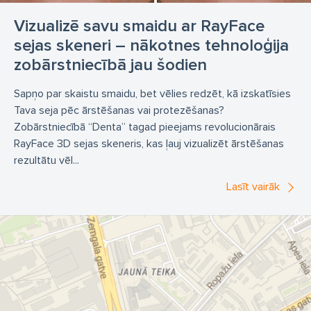
Kanālu pildīšana
Klīnika Denta
Kroņi
Vizualizē savu smaidu ar RayFace
Kroņi uz implantiem
Kvalitatīvs bērnu zobārsts
sejas skeneri – nākotnes tehnoloģija
Kvalitatīvs panorāmas rentgens
Metāla keramika
zobārstniecībā jau šodien
Metāla kroņi
Metālkeramikas kroņi
Sapņo par skaistu smaidu, bet vēlies redzēt, kā izskatīsies
Mīkstās protēzes
Nakts kape
Tava seja pēc ārstēšanas vai protezēšanas?
Zobārstniecībā “Denta” tagad pieejams revolucionārais
Neizņemamas protēzes
Ortodontiskas platītes
RayFace 3D sejas skeneris, kas ļauj vizualizēt ārstēšanas
Ortodonts
Pagaidu kroņi
Panorāmas rentgens
rezultātu vēl...
Pastmasas kroņi
Protezēšana
Protēzes
Lasīt vairāk
Protēzes uz implantiem
Rentgens
Stomatologs
Stomatoloģija
Sāp zobs
Venīri
Veseli zobi
Zoba ekstrakcija
Zoba kanāla tīrīšana
Zoba raušana
Zoba saknes rezekcija
Zobakmens noņemšana
Zobu balināšana