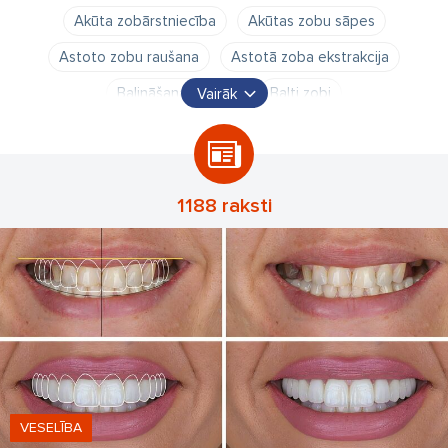
Akūta zobārstniecība
Akūtas zobu sāpes
Astoto zobu raušana
Astotā zoba ekstrakcija
Balināšanas kapes
Balti zobi
Vairāk
Bezmaksas bērnu zobārstniecība
Bezmaksas bērnu zobārsts
Breketes
Bērnu zobārsts
Cirkonija keramika
1188 raksti
Cirkonijkeramikas kroņi
Cirkonijs
Dežūrējošais stomatologs
Dežūrējošais zobārsts
Digitālais rentgens
Gudrības zobu raušana
Higiēnists
Implanti
Implantoloģija
Implants
Inleja
Inlejas
Izņemama plate
Izņemamas protēzes
Izņemamās protēzes
VESELĪBA