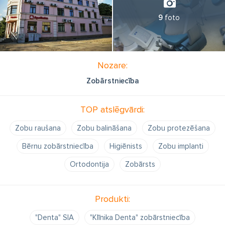
9
foto
Nozare:
Zobārstniecība
TOP atslēgvārdi:
Zobu raušana
Zobu balināšana
Zobu protezēšana
Bērnu zobārstniecība
Higiēnists
Zobu implanti
Ortodontija
Zobārsts
Produkti:
"Denta" SIA
"Klīnika Denta" zobārstniecība