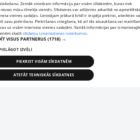
zlabošanu. Zemāk sniedzam informāciju par visām sīkdatnēm, kuras tiek
ntotas mūsu tīmekļa vietnēs. Sīkdatnes var atšķirties atkarībā no apmeklētā
rneta vietnes sadaļas. Lietotājam jebkurā brīdī ir iespēja piekrist, atteikties va
īt savu piekrišanu. Piekrišanas sniegšana, kā arī tās atsaukšana vai mainīša
ecas uz visām interneta vietnes sadaļām. Vairāk informācijas par izmantotaj
atnēm skatīt
sīkdatņu izmantošanas noteikumos.
ĪT VISUS PARTNERUS
(1718) →
PIELĀGOT IZVĒLI
PIEKRIST VISĀM SĪKDATNĒM
ATSTĀT TEHNISKĀS SĪKDATNES
TEHNISKĀS/OBLIGĀTĀS
STATISTIKAS
MĒRĶĒŠANA
FUNKCIONĀLĀS
NEKLASIFICĒTĀS
ehniskās/obligātās
Statistikas
Mērķēšana
Funkcionālās
Neklasificēt