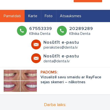
Pamatdati
Karte
Foto
Atsauksmes
67553339
20289289
Klīnika Denta
Klīnika Denta
Nosūtīt e-pastu
pieraksties@denta.lv
Nosūtīt e-pastu
denta@denta.lv
Vizualizē savu smaidu ar RayFace
sejas skeneri – nākotnes
tehnoloģija zobārstniecībā jau
šodien
Darba laiks: