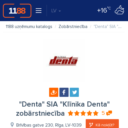
°C
+16
LV
1188 uzņēmumu katalogs
Zobārstniecība
"Denta" SIA "Klīnika Denta" zobārstniecība
"Denta" SIA "Klīnika Denta"
zobārstniecība
5
Brīvības gatve 230, Rīga, LV-1039
Kā nokļūt?