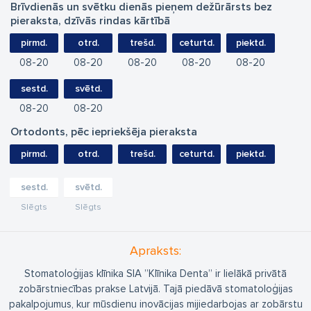
Brīvdienās un svētku dienās pieņem dežūrārsts bez
pieraksta, dzīvās rindas kārtībā
pirmd.
otrd.
trešd.
ceturtd.
piektd.
08
20
08
20
08
20
08
20
08
20
sestd.
svētd.
08
20
08
20
Ortodonts, pēc iepriekšēja pieraksta
pirmd.
otrd.
trešd.
ceturtd.
piektd.
sestd.
svētd.
Slēgts
Slēgts
Apraksts:
Stomatoloģijas klīnika SIA ”Klīnika Denta” ir lielākā privātā
zobārstniecības prakse Latvijā. Tajā piedāvā stomatoloģijas
pakalpojumus, kur mūsdienu inovācijas mijiedarbojas ar zobārstu