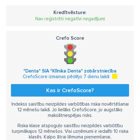
Zobārsts brīvdienās
Zobārsts sestdienās
Kredītvēsture:
Zobārsts svētdienās
Zutes higiēna
Nav reģistrēti negatīvi negadījumi
dežūrzobārstniecība
stomatoloģija
zobu ķirugs Rīgā
zobārsti
zobārstniecība
Crefo Score
zobārsts
Ķirurģija
Štancēti kroņi
Šuvju noņemšana
Šuvju uzlikšana
endodontija ar mikroskopu
ortodontija
"Denta" SIA "Klīnika Denta" zobārstniecība
CrefoScore izmaiņas pēdējo 7 dienu laikā
dentālā diagnostika
zobu balināšana ar lāzeru
Kas ir CrefoScore?
peridontīta un smaganu slimību ārstēšana
Indekss saistību neizpildes varbūtības riska novērtēšanai
lūpas saitītes operācija
flash zobu balināšana
12 mēnešu laikā. Jo lielāks CrefoScore, jo augstāks
diagnostika ar mākslīgo intelektu
maksātnespējas risks.
2D vizualizācija
Riska klase atspoguļo saistību neizpildes varbūtību
zobu silanti bērniem
turpmākajos 12 mēnešos. Visi uzņēmumi ir iedalīti 10 riska
klasēs. Kalpo ātrai lēmuma pieņemšanai.
Sejas ādas mirdzuma un elastības atjaunošana ar Fotona