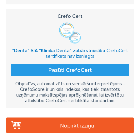
Erbium lāzeri
Crefo Cert
"Denta" SIA "Klīnika Denta" zobārstniecība
CrefoCert
sertifikāts nav izsniegts
Pasūti CrefoCert
Objektīvs, automatizēts un vienkārši interpretējams -
CrefoScore ir unikāls indekss, kas tiek izmantots
uzņēmumu maksātspējas aprēķināšanai, lai izvērtētu
atbilstību CrefoCert sertifikāta standartam.
Nopirkt izziņu