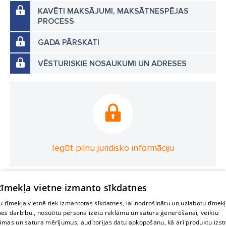
KAVĒTI MAKSĀJUMI, MAKSĀTNESPĒJAS
PROCESS
GADA PĀRSKATI
VĒSTURISKIE NOSAUKUMI UN ADRESES
Iegūt pilnu juridisko informāciju
 tīmekļa vietne izmanto sīkdatnes
 tīmekļa vietnē tiek izmantotas sīkdatnes, lai nodrošinātu un uzlabotu tīmek
nes darbību., nosūtītu personalizētu reklāmu un satura ģenerēšanai, veiktu
āmas un satura mērījumus, auditorijas datu apkopošanu, kā arī produktu izst