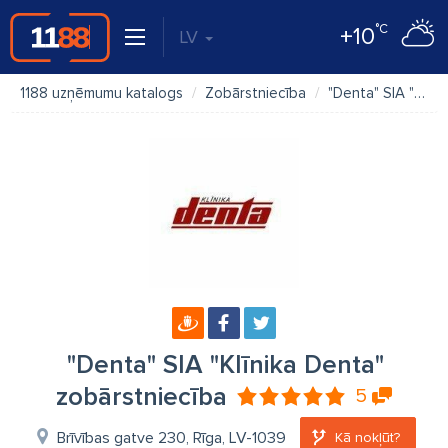
°C
+10
LV
1188 uzņēmumu katalogs
Zobārstniecība
"Denta" SIA "Klīnika Denta" zobārstniecība
"Denta" SIA "Klīnika Denta"
zobārstniecība
5
Brīvības gatve 230, Rīga, LV-1039
Kā nokļūt?