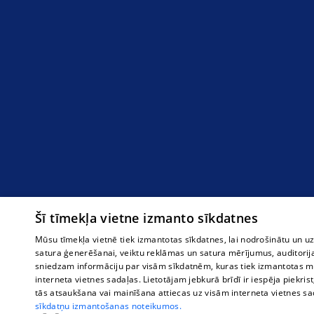
Šī tīmekļa vietne izmanto sīkdatnes
Mūsu tīmekļa vietnē tiek izmantotas sīkdatnes, lai nodrošinātu un u
satura ģenerēšanai, veiktu reklāmas un satura mērījumus, auditorij
sniedzam informāciju par visām sīkdatnēm, kuras tiek izmantotas mū
interneta vietnes sadaļas. Lietotājam jebkurā brīdī ir iespēja piekrist
tās atsaukšana vai mainīšana attiecas uz visām interneta vietnes s
sīkdatņu izmantošanas noteikumos.