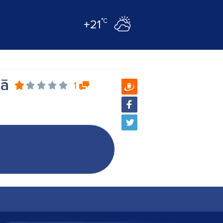
°C
+21
gā
1