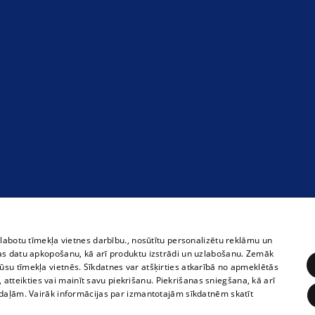
zlabotu tīmekļa vietnes darbību., nosūtītu personalizētu reklāmu un
as datu apkopošanu, kā arī produktu izstrādi un uzlabošanu. Zemāk
su tīmekļa vietnēs. Sīkdatnes var atšķirties atkarībā no apmeklētās
, atteikties vai mainīt savu piekrišanu. Piekrišanas sniegšana, kā arī
adaļām. Vairāk informācijas par izmantotajām sīkdatnēm skatīt