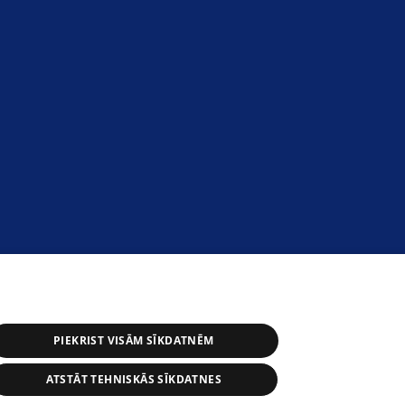
PIEKRIST VISĀM SĪKDATNĒM
ATSTĀT TEHNISKĀS SĪKDATNES