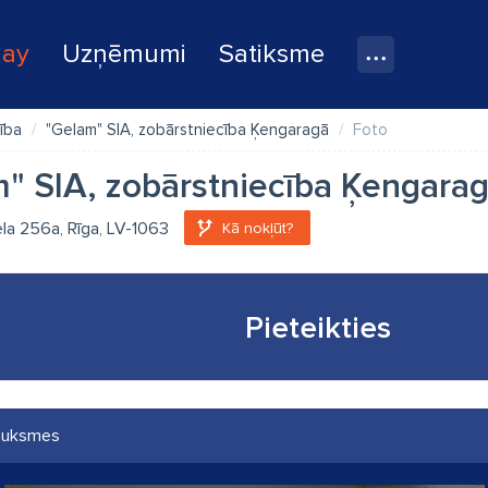
lay
Uzņēmumi
Satiksme
ība
"Gelam" SIA, zobārstniecība Ķengaragā
Foto
" SIA, zobārstniecība Ķengara
ela 256a, Rīga, LV-1063
Kā nokļūt?
Pieteikties
auksmes