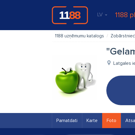
1188 p
LV
1188 uzņēmumu katalogs
Zobārstniec
"Gelam
Latgales i
Pamatdati
Karte
Foto
Ats