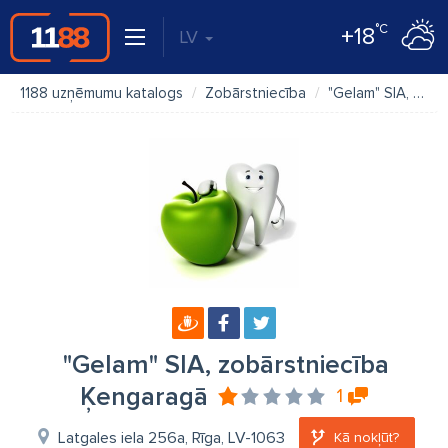
°C
+18
LV
1188 uzņēmumu katalogs
Zobārstniecība
"Gelam" SIA, zobārstniecība Ķengaragā
"Gelam" SIA, zobārstniecība
Ķengaragā
1
Latgales iela 256a, Rīga, LV-1063
Kā nokļūt?