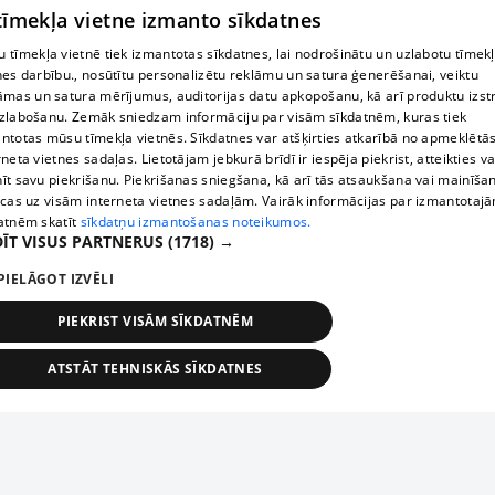
 tīmekļa vietne izmanto sīkdatnes
 tīmekļa vietnē tiek izmantotas sīkdatnes, lai nodrošinātu un uzlabotu tīmek
nes darbību., nosūtītu personalizētu reklāmu un satura ģenerēšanai, veiktu
āmas un satura mērījumus, auditorijas datu apkopošanu, kā arī produktu izst
zlabošanu. Zemāk sniedzam informāciju par visām sīkdatnēm, kuras tiek
ntotas mūsu tīmekļa vietnēs. Sīkdatnes var atšķirties atkarībā no apmeklētā
rneta vietnes sadaļas. Lietotājam jebkurā brīdī ir iespēja piekrist, atteikties va
īt savu piekrišanu. Piekrišanas sniegšana, kā arī tās atsaukšana vai mainīša
ecas uz visām interneta vietnes sadaļām. Vairāk informācijas par izmantotaj
atnēm skatīt
sīkdatņu izmantošanas noteikumos.
ĪT VISUS PARTNERUS
(1718) →
PIELĀGOT IZVĒLI
PIEKRIST VISĀM SĪKDATNĒM
ATSTĀT TEHNISKĀS SĪKDATNES
TEHNISKĀS/OBLIGĀTĀS
STATISTIKAS
MĒRĶĒŠANA
FUNKCIONĀLĀS
NEKLASIFICĒTĀS