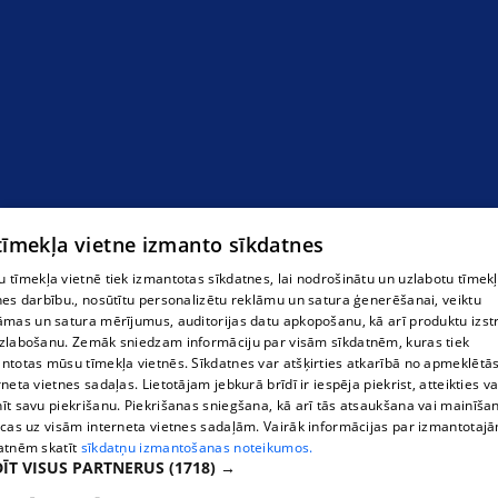
 tīmekļa vietne izmanto sīkdatnes
 tīmekļa vietnē tiek izmantotas sīkdatnes, lai nodrošinātu un uzlabotu tīmek
nes darbību., nosūtītu personalizētu reklāmu un satura ģenerēšanai, veiktu
āmas un satura mērījumus, auditorijas datu apkopošanu, kā arī produktu izst
zlabošanu. Zemāk sniedzam informāciju par visām sīkdatnēm, kuras tiek
ntotas mūsu tīmekļa vietnēs. Sīkdatnes var atšķirties atkarībā no apmeklētā
rneta vietnes sadaļas. Lietotājam jebkurā brīdī ir iespēja piekrist, atteikties va
īt savu piekrišanu. Piekrišanas sniegšana, kā arī tās atsaukšana vai mainīša
ecas uz visām interneta vietnes sadaļām. Vairāk informācijas par izmantotaj
atnēm skatīt
sīkdatņu izmantošanas noteikumos.
ĪT VISUS PARTNERUS
(1718) →