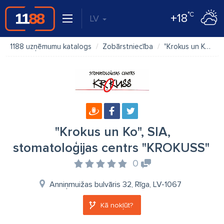
°C
+18
LV
1188 uzņēmumu katalogs
Zobārstniecība
"Krokus un Ko", SIA, stomatoloģijas centrs "KROKUSS"
"Krokus un Ko", SIA,
stomatoloģijas centrs "KROKUSS"
0
Anniņmuižas bulvāris 32, Rīga, LV-1067
Kā nokļūt?