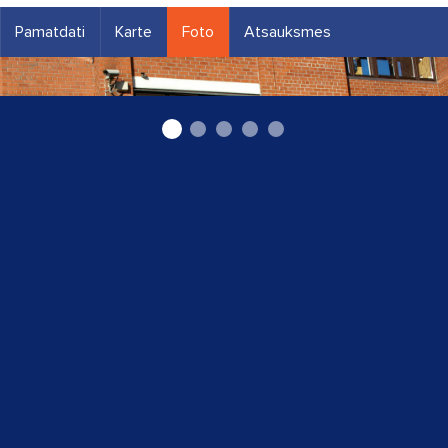
Pamatdati
Karte
Foto
Atsauksmes
zobārstniecība Rīgā