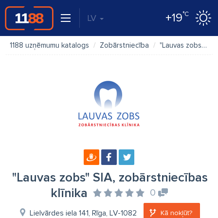
°C
+19
LV
1188 uzņēmumu katalogs
Zobārstniecība
"Lauvas zobs" SIA, zobārstniecības klīnika
"Lauvas zobs" SIA, zobārstniecības
klīnika
0
Lielvārdes iela 141, Rīga, LV-1082
Kā nokļūt?