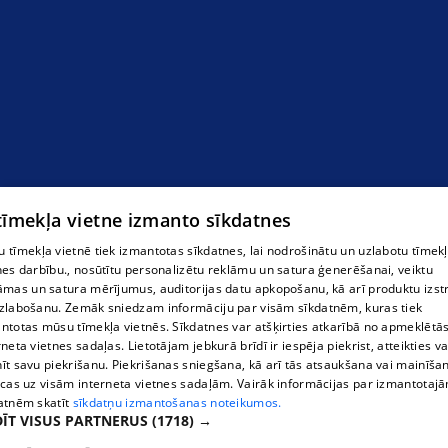
 tīmekļa vietne izmanto sīkdatnes
 tīmekļa vietnē tiek izmantotas sīkdatnes, lai nodrošinātu un uzlabotu tīmek
nes darbību., nosūtītu personalizētu reklāmu un satura ģenerēšanai, veiktu
āmas un satura mērījumus, auditorijas datu apkopošanu, kā arī produktu izst
zlabošanu. Zemāk sniedzam informāciju par visām sīkdatnēm, kuras tiek
ntotas mūsu tīmekļa vietnēs. Sīkdatnes var atšķirties atkarībā no apmeklētā
rneta vietnes sadaļas. Lietotājam jebkurā brīdī ir iespēja piekrist, atteikties va
īt savu piekrišanu. Piekrišanas sniegšana, kā arī tās atsaukšana vai mainīša
ecas uz visām interneta vietnes sadaļām. Vairāk informācijas par izmantotaj
atnēm skatīt
sīkdatņu izmantošanas noteikumos.
ĪT VISUS PARTNERUS
(1718) →