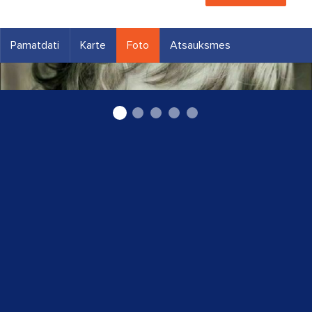
Pamatdati
Karte
Foto
Atsauksmes
Bērnu zobārsts Rīgā