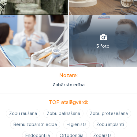
5
foto
Nozare:
Zobārstniecība
TOP atslēgvārdi:
Zobu raušana
Zobu balināšana
Zobu protezēšana
Bērnu zobārstniecība
Higiēnists
Zobu implanti
Endodontija
Ortodontija
Zobārsts