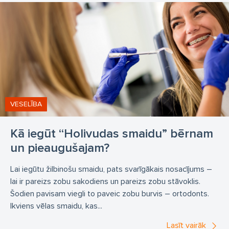
VESELĪBA
Kā iegūt “Holivudas smaidu” bērnam
un pieaugušajam?
Lai iegūtu žilbinošu smaidu, pats svarīgākais nosacījums –
lai ir pareizs zobu sakodiens un pareizs zobu stāvoklis.
Šodien pavisam viegli to paveic zobu burvis – ortodonts.
Ikviens vēlas smaidu, kas...
Lasīt vairāk