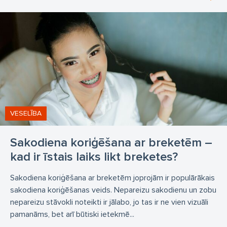
VESELĪBA
Sakodiena koriģēšana ar breketēm –
kad ir īstais laiks likt breketes?
Sakodiena koriģēšana ar breketēm joprojām ir populārākais
sakodiena koriģēšanas veids. Nepareizu sakodienu un zobu
nepareizu stāvokli noteikti ir jālabo, jo tas ir ne vien vizuāli
pamanāms, bet arī būtiski ietekmē...