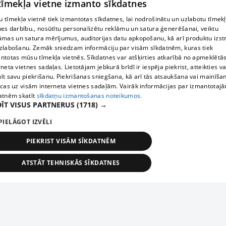
 tīmekļa vietne izmanto sīkdatnes
 tīmekļa vietnē tiek izmantotas sīkdatnes, lai nodrošinātu un uzlabotu tīmek
nes darbību., nosūtītu personalizētu reklāmu un satura ģenerēšanai, veiktu
āmas un satura mērījumus, auditorijas datu apkopošanu, kā arī produktu izst
zlabošanu. Zemāk sniedzam informāciju par visām sīkdatnēm, kuras tiek
ntotas mūsu tīmekļa vietnēs. Sīkdatnes var atšķirties atkarībā no apmeklētā
rneta vietnes sadaļas. Lietotājam jebkurā brīdī ir iespēja piekrist, atteikties va
īt savu piekrišanu. Piekrišanas sniegšana, kā arī tās atsaukšana vai mainīša
ecas uz visām interneta vietnes sadaļām. Vairāk informācijas par izmantotaj
atnēm skatīt
sīkdatņu izmantošanas noteikumos.
ĪT VISUS PARTNERUS
(1718) →
PIELĀGOT IZVĒLI
PIEKRIST VISĀM SĪKDATNĒM
ATSTĀT TEHNISKĀS SĪKDATNES
TEHNISKĀS/OBLIGĀTĀS
STATISTIKAS
MĒRĶĒŠANA
FUNKCIONĀLĀS
NEKLASIFICĒTĀS