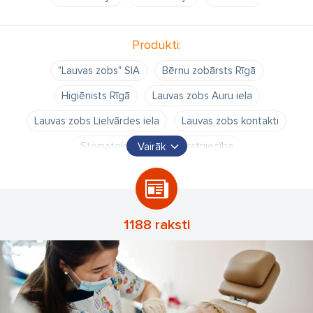
Produkti:
"Lauvas zobs" SIA
Bērnu zobārsts Rīgā
Higiēnists Rīgā
Lauvas zobs Auru iela
Lauvas zobs Lielvārdes iela
Lauvas zobs kontakti
Stomatologs
Zobārstniecība
Vairāk
Zobārstniecības klīnika
bērnu zobārstniecība
filiāle
higiēnists
protēzists
stomatoloģija
stomotologs Rīgā
zoba izraušana Rīgā
1188 raksti
zobu balināšāna
zobu raušana
zobu raušana Rīgā
zobārsta cenas
zobārsti
zobārstniecība
zobārstniecība Rīgā
zobārsts
zobārsts Rīgā