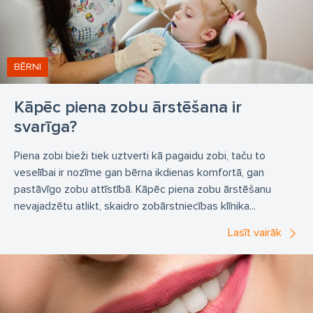
BĒRNI
Kāpēc piena zobu ārstēšana ir
svarīga?
Piena zobi bieži tiek uztverti kā pagaidu zobi, taču to
veselībai ir nozīme gan bērna ikdienas komfortā, gan
pastāvīgo zobu attīstībā. Kāpēc piena zobu ārstēšanu
nevajadzētu atlikt, skaidro zobārstniecības klīnika...
Lasīt vairāk