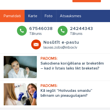
Pamatdati
Karte
Foto
Atsauksmes
67546038
24244343
Tālrunis
Tālrunis
Nosūtīt e-pastu
lauvas.zobs@inbox.lv
Sakodiena koriģēšana ar breketēm
– kad ir īstais laiks likt breketes?
Kā iegūt “Holivudas smaidu”
bērnam un pieaugušajam?