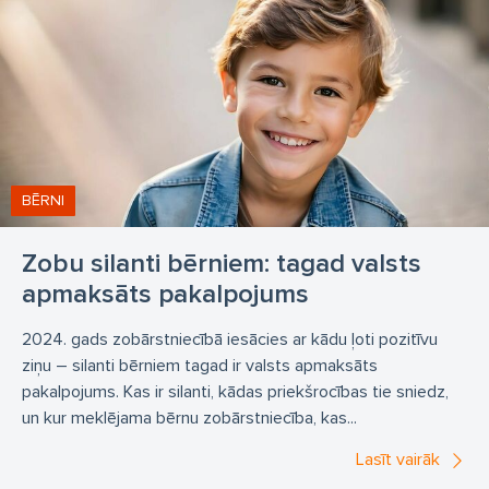
BĒRNI
Zobu silanti bērniem: tagad valsts
apmaksāts pakalpojums
2024. gads zobārstniecībā iesācies ar kādu ļoti pozitīvu
ziņu – silanti bērniem tagad ir valsts apmaksāts
pakalpojums. Kas ir silanti, kādas priekšrocības tie sniedz,
un kur meklējama bērnu zobārstniecība, kas...
Lasīt vairāk