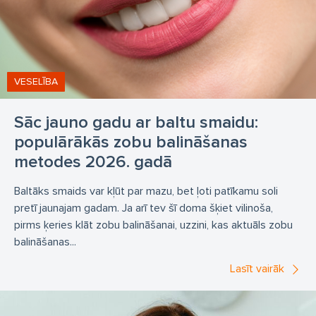
VESELĪBA
Sāc jauno gadu ar baltu smaidu:
populārākās zobu balināšanas
metodes 2026. gadā
Baltāks smaids var kļūt par mazu, bet ļoti patīkamu soli
pretī jaunajam gadam. Ja arī tev šī doma šķiet vilinoša,
pirms ķeries klāt zobu balināšanai, uzzini, kas aktuāls zobu
balināšanas...
Lasīt vairāk