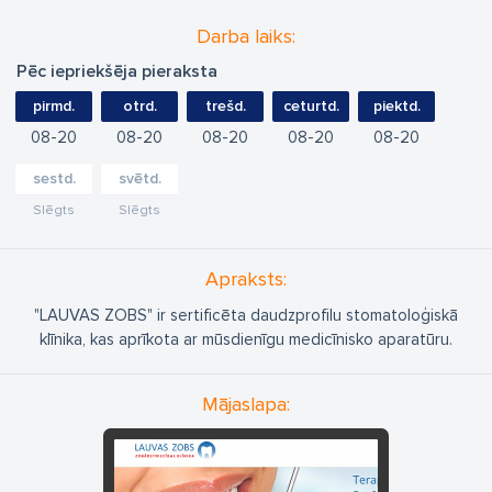
Darba laiks:
Pēc iepriekšēja pieraksta
pirmd.
otrd.
trešd.
ceturtd.
piektd.
08
20
08
20
08
20
08
20
08
20
sestd.
svētd.
Slēgts
Slēgts
Apraksts:
"LAUVAS ZOBS" ir sertificēta daudzprofilu stomatoloģiskā
klīnika, kas aprīkota ar mūsdienīgu medicīnisko aparatūru.
Mājaslapa: