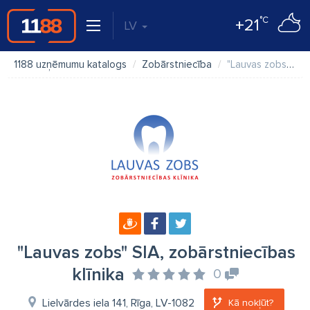
°C
+21
LV
1188 uzņēmumu katalogs
Zobārstniecība
"Lauvas zobs" SIA, zobārstniecības klīnika
"Lauvas zobs" SIA, zobārstniecības
klīnika
0
Lielvārdes iela 141, Rīga, LV-1082
Kā nokļūt?