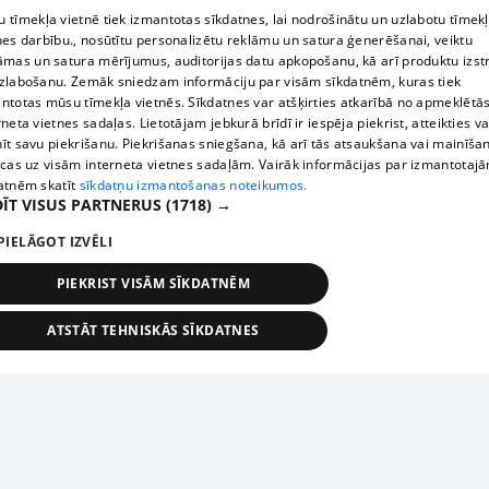
 tīmekļa vietnē tiek izmantotas sīkdatnes, lai nodrošinātu un uzlabotu tīmek
nes darbību., nosūtītu personalizētu reklāmu un satura ģenerēšanai, veiktu
āmas un satura mērījumus, auditorijas datu apkopošanu, kā arī produktu izst
zlabošanu. Zemāk sniedzam informāciju par visām sīkdatnēm, kuras tiek
ntotas mūsu tīmekļa vietnēs. Sīkdatnes var atšķirties atkarībā no apmeklētā
rneta vietnes sadaļas. Lietotājam jebkurā brīdī ir iespēja piekrist, atteikties va
īt savu piekrišanu. Piekrišanas sniegšana, kā arī tās atsaukšana vai mainīša
ecas uz visām interneta vietnes sadaļām. Vairāk informācijas par izmantotaj
atnēm skatīt
sīkdatņu izmantošanas noteikumos.
ĪT VISUS PARTNERUS
(1718) →
PIELĀGOT IZVĒLI
PIEKRIST VISĀM SĪKDATNĒM
ATSTĀT TEHNISKĀS SĪKDATNES
TEHNISKĀS/OBLIGĀTĀS
STATISTIKAS
MĒRĶĒŠANA
FUNKCIONĀLĀS
NEKLASIFICĒTĀS