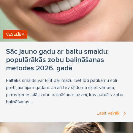
VESELĪBA
Sāc jauno gadu ar baltu smaidu:
populārākās zobu balināšanas
metodes 2026. gadā
Baltāks smaids var kļūt par mazu, bet ļoti patīkamu soli
pretī jaunajam gadam. Ja arī tev šī doma šķiet vilinoša,
pirms ķeries klāt zobu balināšanai, uzzini, kas aktuāls zobu
balināšanas...
Lasīt vairāk