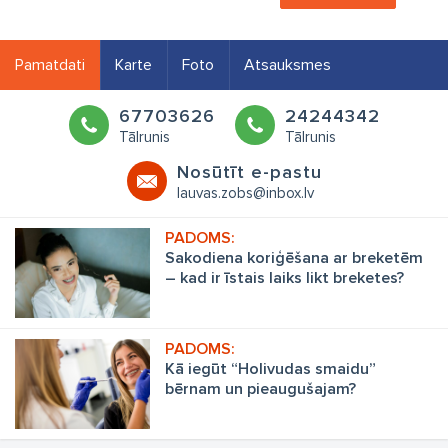
Pamatdati
Karte
Foto
Atsauksmes
67703626
24244342
Tālrunis
Tālrunis
Nosūtīt e-pastu
lauvas.zobs@inbox.lv
Sakodiena koriģēšana ar breketēm
– kad ir īstais laiks likt breketes?
Kā iegūt “Holivudas smaidu”
bērnam un pieaugušajam?