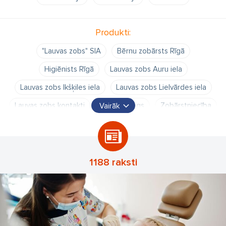
Produkti:
"Lauvas zobs" SIA
Bērnu zobārsts Rīgā
Higiēnists Rīgā
Lauvas zobs Auru iela
Lauvas zobs Ikšķiles iela
Lauvas zobs Lielvārdes iela
Lauvas zobs kontakti
Stomatologs
Zobārstniecība
Vairāk
Zobārstniecības klīnika
bērnu zobārstniecība
filiāle
higiēnists
protēzists
stomatoloģija
stomotologs Rīgā
zoba izraušana Rīgā
1188 raksti
zobu balināšāna
zobu raušana
zobu raušana Rīgā
zobārsta cenas
zobārsti
zobārstniecība
zobārstniecība Rīgā
zobārsts
zobārsts Rīgā