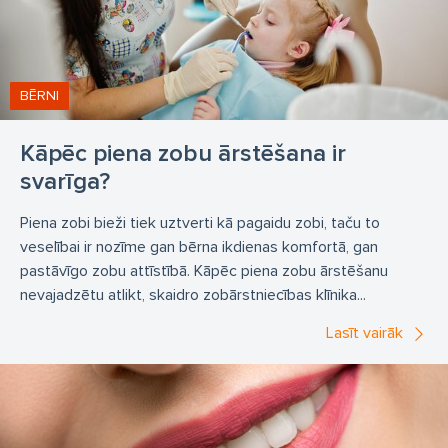
BĒRNI
Kāpēc piena zobu ārstēšana ir
svarīga?
Piena zobi bieži tiek uztverti kā pagaidu zobi, taču to
veselībai ir nozīme gan bērna ikdienas komfortā, gan
pastāvīgo zobu attīstībā. Kāpēc piena zobu ārstēšanu
nevajadzētu atlikt, skaidro zobārstniecības klīnika...
Lasīt vairāk