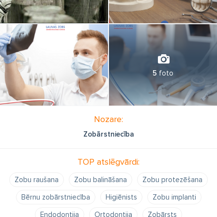
5
foto
Nozare:
Zobārstniecība
TOP atslēgvārdi:
Zobu raušana
Zobu balināšana
Zobu protezēšana
Bērnu zobārstniecība
Higiēnists
Zobu implanti
Endodontija
Ortodontija
Zobārsts