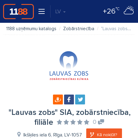
°C
+26
LV
1188 uzņēmumu katalogs
Zobārstniecība
"Lauvas zobs" SIA, zobārstniecība, filiāle
"Lauvas zobs" SIA, zobārstniecība,
filiāle
0
Ikšķiles iela 6, Rīga, LV-1057
Kā nokļūt?