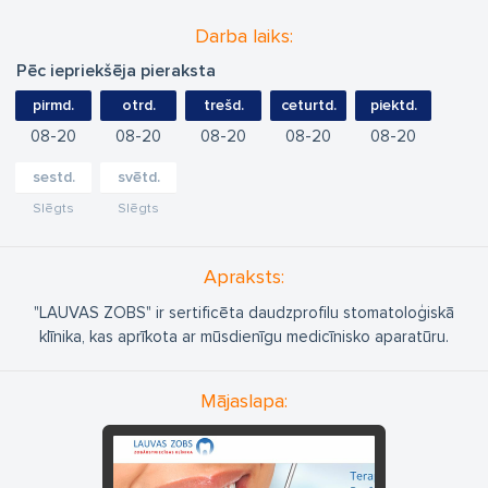
Darba laiks:
Pēc iepriekšēja pieraksta
pirmd.
otrd.
trešd.
ceturtd.
piektd.
08
20
08
20
08
20
08
20
08
20
sestd.
svētd.
Slēgts
Slēgts
Apraksts:
"LAUVAS ZOBS" ir sertificēta daudzprofilu stomatoloģiskā
klīnika, kas aprīkota ar mūsdienīgu medicīnisko aparatūru.
Mājaslapa: