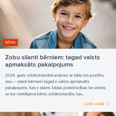
BĒRNI
Zobu silanti bērniem: tagad valsts
apmaksāts pakalpojums
2024. gads zobārstniecībā iesācies ar kādu ļoti pozitīvu
ziņu – silanti bērniem tagad ir valsts apmaksāts
pakalpojums. Kas ir silanti, kādas priekšrocības tie sniedz,
un kur meklējama bērnu zobārstniecība, kas...
Lasīt vairāk