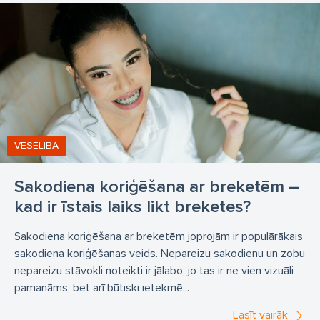
VESELĪBA
Sakodiena koriģēšana ar breketēm –
kad ir īstais laiks likt breketes?
Sakodiena koriģēšana ar breketēm joprojām ir populārākais
sakodiena koriģēšanas veids. Nepareizu sakodienu un zobu
nepareizu stāvokli noteikti ir jālabo, jo tas ir ne vien vizuāli
pamanāms, bet arī būtiski ietekmē...
Lasīt vairāk