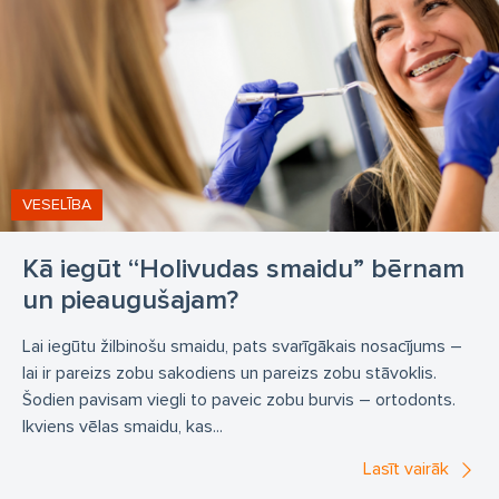
VESELĪBA
Kā iegūt “Holivudas smaidu” bērnam
un pieaugušajam?
Lai iegūtu žilbinošu smaidu, pats svarīgākais nosacījums –
lai ir pareizs zobu sakodiens un pareizs zobu stāvoklis.
Šodien pavisam viegli to paveic zobu burvis – ortodonts.
Ikviens vēlas smaidu, kas...
Lasīt vairāk