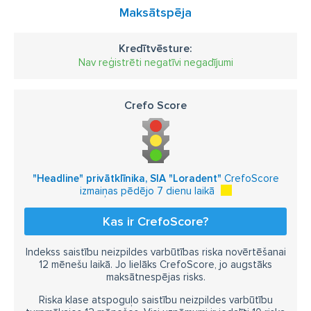
Maksātspēja
Kredītvēsture:
Nav reģistrēti negatīvi negadījumi
Crefo Score
"Headline" privātklīnika, SIA "Loradent"
CrefoScore
izmaiņas pēdējo 7 dienu laikā
Kas ir CrefoScore?
Indekss saistību neizpildes varbūtības riska novērtēšanai
12 mēnešu laikā. Jo lielāks CrefoScore, jo augstāks
maksātnespējas risks.
Riska klase atspoguļo saistību neizpildes varbūtību