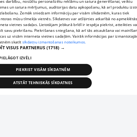
nes darbību., nosūtītu personalizētu reklāmu un satura ģenerēšanai, veiktu
āmas un satura mērījumus, auditorijas datu apkopošanu, kā arī produktu izst
zlabošanu. Zemāk sniedzam informāciju par visām sīkdatnēm, kuras tiek
ntotas mūsu tīmekļa vietnēs. Sīkdatnes var atšķirties atkarībā no apmeklētā
rneta vietnes sadaļas. Lietotājam jebkurā brīdī ir iespēja piekrist, atteikties va
īt savu piekrišanu. Piekrišanas sniegšana, kā arī tās atsaukšana vai mainīša
ecas uz visām interneta vietnes sadaļām. Vairāk informācijas par izmantotaj
atnēm skatīt
sīkdatņu izmantošanas noteikumos.
ĪT VISUS PARTNERUS
(1718) →
PIELĀGOT IZVĒLI
PIEKRIST VISĀM SĪKDATNĒM
ATSTĀT TEHNISKĀS SĪKDATNES
TEHNISKĀS/OBLIGĀTĀS
STATISTIKAS
MĒRĶĒŠANA
FUNKCIONĀLĀS
NEKLASIFICĒTĀS
ehniskās/obligātās
Statistikas
Mērķēšana
Funkcionālās
Neklasificēt