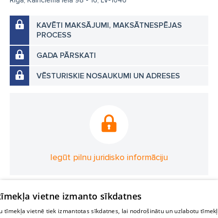
Rīga, Kalnciema iela 98 - 16, LV-1046
KAVĒTI MAKSĀJUMI, MAKSĀTNESPĒJAS
PROCESS
GADA PĀRSKATI
VĒSTURISKIE NOSAUKUMI UN ADRESES
Iegūt pilnu juridisko informāciju
 tīmekļa vietne izmanto sīkdatnes
 tīmekļa vietnē tiek izmantotas sīkdatnes, lai nodrošinātu un uzlabotu tīmek