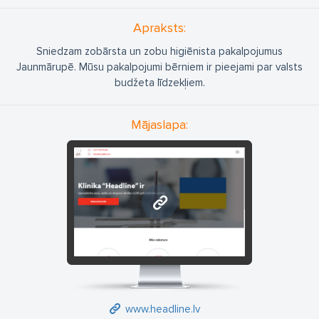
Apraksts:
Sniedzam zobārsta un zobu higiēnista pakalpojumus
Jaunmārupē. Mūsu pakalpojumi bērniem ir pieejami par valsts
budžeta līdzekļiem.
Mājaslapa:
www.headline.lv
www.headline.lv