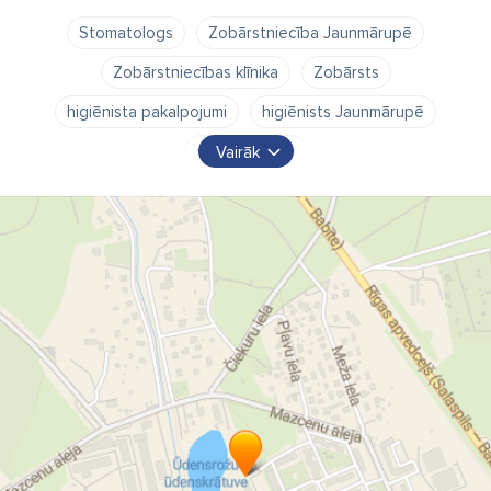
Stomatologs
Zobārstniecība Jaunmārupē
Zobārstniecības klīnika
Zobārsts
higiēnista pakalpojumi
higiēnists Jaunmārupē
stomatoloģija
Vairāk
valsts apmaksātie zobārstniecības pakalpojumi.
zobu higiēna
zobārsti
zobārstniecība
zobārsts