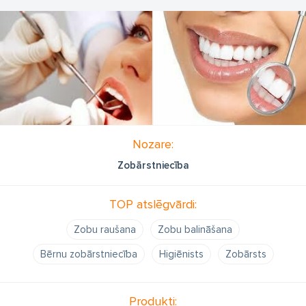
Nozare:
Zobārstniecība
TOP atslēgvārdi:
Zobu raušana
Zobu balināšana
Bērnu zobārstniecība
Higiēnists
Zobārsts
Produkti: