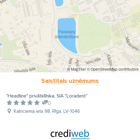
© MapTiler
© OpenStreetMap contributors
Saistītais uzņēmums
"Headline" privātklīnika, SIA "Loradent"
0
Kalnciema iela 98, Rīga, LV-1046