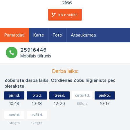
2166
Kā nokļūt?
Pamatdati
Karte
Foto
Atsauksmes
25916446
Mobilais tālrunis
Darba laiks:
Zobārsta darba laiks. Otrdienās Zobu higiēnists pēc
pieraksta.
pirmd.
otrd.
trešd.
ceturtd.
piektd.
10
18
10
18
12
20
10
17
Slēgts
sestd.
svētd.
Slēgts
Slēgts