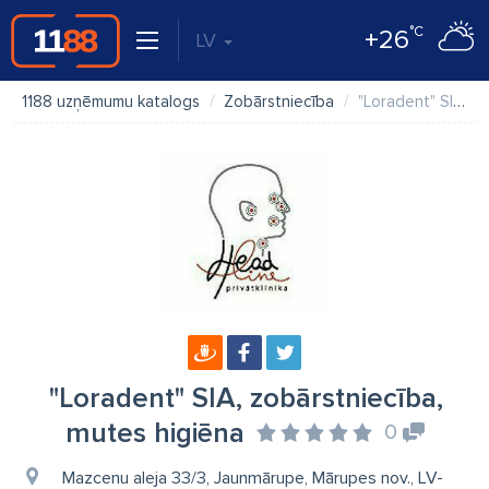
°C
+26
LV
1188 uzņēmumu katalogs
Zobārstniecība
"Loradent" SIA, zobārstniecība, mutes higiēna
"Loradent" SIA, zobārstniecība,
mutes higiēna
0
Mazcenu aleja 33/3, Jaunmārupe, Mārupes nov., LV-