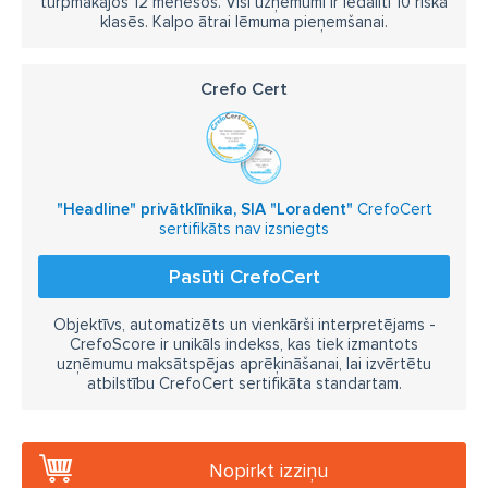
turpmākajos 12 mēnešos. Visi uzņēmumi ir iedalīti 10 riska
klasēs. Kalpo ātrai lēmuma pieņemšanai.
Crefo Cert
"Headline" privātklīnika, SIA "Loradent"
CrefoCert
sertifikāts nav izsniegts
Pasūti CrefoCert
Objektīvs, automatizēts un vienkārši interpretējams -
CrefoScore ir unikāls indekss, kas tiek izmantots
uzņēmumu maksātspējas aprēķināšanai, lai izvērtētu
atbilstību CrefoCert sertifikāta standartam.
Nopirkt izziņu