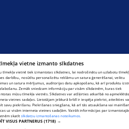
Zobārsts
 tīmekļa vietne izmanto sīkdatnes
 tīmekļa vietnē tiek izmantotas sīkdatnes, lai nodrošinātu un uzlabotu tīmek
nes darbību., nosūtītu personalizētu reklāmu un satura ģenerēšanai, veiktu
āmas un satura mērījumus, auditorijas datu apkopošanu, kā arī produktu izst
zlabošanu. Zemāk sniedzam informāciju par visām sīkdatnēm, kuras tiek
ntotas mūsu tīmekļa vietnēs. Sīkdatnes var atšķirties atkarībā no apmeklētā
rneta vietnes sadaļas. Lietotājam jebkurā brīdī ir iespēja piekrist, atteikties va
īt savu piekrišanu. Piekrišanas sniegšana, kā arī tās atsaukšana vai mainīša
ecas uz visām interneta vietnes sadaļām. Vairāk informācijas par izmantotaj
atnēm skatīt
sīkdatņu izmantošanas noteikumos.
ĪT VISUS PARTNERUS
(1718) →