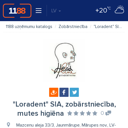
°C
+20
LV
1188 uzņēmumu katalogs
Zobārstniecība
"Loradent" SIA, zobārstniecība, mutes higiēna
"Loradent" SIA, zobārstniecība,
mutes higiēna
0
Mazcenu aleja 33/3, Jaunmārupe, Mārupes nov., LV-