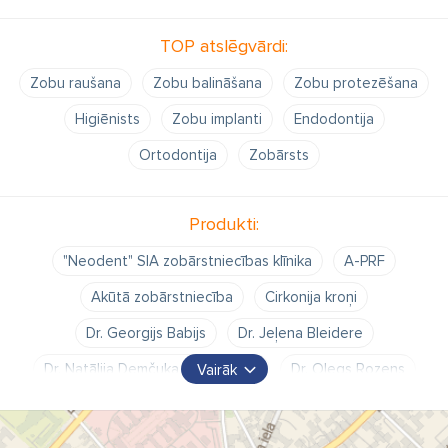
TOP atslēgvārdi:
Zobu raušana
Zobu balināšana
Zobu protezēšana
Higiēnists
Zobu implanti
Endodontija
Ortodontija
Zobārsts
Produkti:
"Neodent" SIA zobārstniecības klīnika
A-PRF
Akūtā zobārstniecība
Cirkonija kroņi
Dr. Georgijs Babijs
Dr. Jeļena Bleidere
Dr. Natālija Demčuka - Černišova
Dr. Oļegs Rozens
Vairāk
Endodontija
Estētiskā zobārstniecība
I-PRF
Implanti
Implantoloģija
Inleja
Inlejas