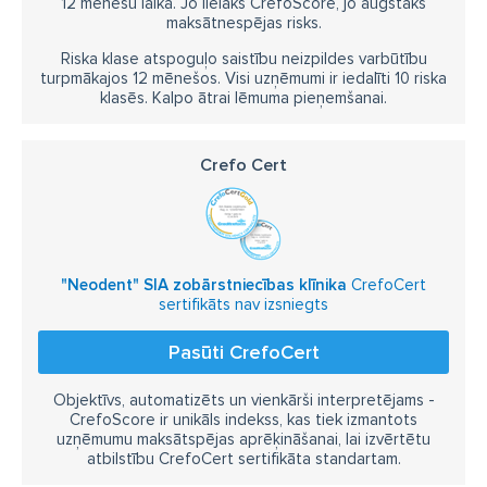
12 mēnešu laikā. Jo lielāks CrefoScore, jo augstāks
maksātnespējas risks.
zobārsta cenas
zobārsti
zobārstniecība
Riska klase atspoguļo saistību neizpildes varbūtību
zobārstniecība Rīgā
zobārstniecības speciālistu klīnika
turpmākajos 12 mēnešos. Visi uzņēmumi ir iedalīti 10 riska
klasēs. Kalpo ātrai lēmuma pieņemšanai.
zobārsts
Ķirurģija
aksiogrāfija
gnatoloģija
gnatoloģija ar splint terapiju
Crefo Cert
digitālais intraorālais skenējums
splinta izgatavošana
avatars
zobu balināšana
OPG
CBCT
"Neodent" SIA zobārstniecības klīnika
CrefoCert
sertifikāts nav izsniegts
Pasūti CrefoCert
Objektīvs, automatizēts un vienkārši interpretējams -
CrefoScore ir unikāls indekss, kas tiek izmantots
uzņēmumu maksātspējas aprēķināšanai, lai izvērtētu
atbilstību CrefoCert sertifikāta standartam.