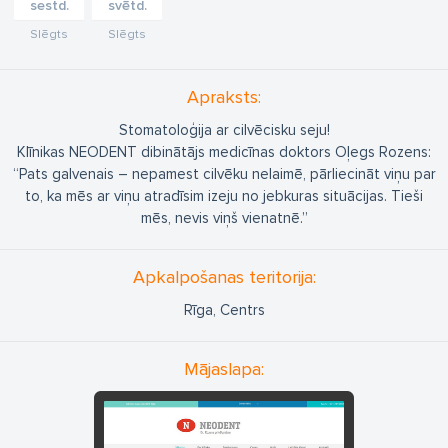
sestd.
svētd.
Slēgts
Slēgts
Apraksts:
Stomatoloģija ar cilvēcisku seju!
Klīnikas NEODENT dibinātājs medicīnas doktors Oļegs Rozens:
“Pats galvenais – nepamest cilvēku nelaimē, pārliecināt viņu par
to, ka mēs ar viņu atradīsim izeju no jebkuras situācijas. Tieši
mēs, nevis viņš vienatnē.”
Apkalpošanas teritorija:
Rīga, Centrs
Mājaslapa: