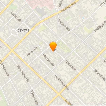
Kaulu audu restaurācija
Kaulu audu transplantāti - osteograft
Kroņi
Metālkeramikas kroņi
Neodent SIA
Ortodonts
Plastmasas kroņi
Protezēšana uz implantiem
Protēzists
Rentgenoloģiskā izmeklēšana
Stomatologs
Stomatoloģija
Veniri
Venīri
Zobu ekstrakcija
Zobu higiēnists
Zobu implanti K3 Pro
Zobu implantācija
Zobu implantēšana
Zobu kanālu tīrīšana
Zobu kanālu ārstēšana
Zobu labošana
Zobu protezēšana
Zobu raušana
Zobu restaurācija
Zobu ārstēšana
Zobu ķirurģija
Zobārstniecība