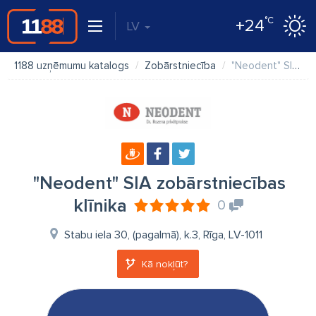
°C
+24
LV
1188 uzņēmumu katalogs
Zobārstniecība
"Neodent" SIA zobārstniecības klīnika
"Neodent" SIA zobārstniecības
klīnika
0
Stabu iela 30, (pagalmā), k.3, Rīga, LV-1011
Kā nokļūt?