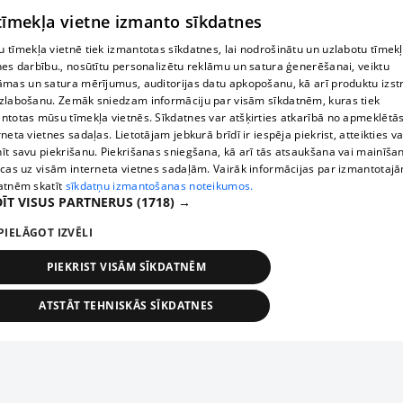
 tīmekļa vietne izmanto sīkdatnes
 tīmekļa vietnē tiek izmantotas sīkdatnes, lai nodrošinātu un uzlabotu tīmek
nes darbību., nosūtītu personalizētu reklāmu un satura ģenerēšanai, veiktu
āmas un satura mērījumus, auditorijas datu apkopošanu, kā arī produktu izst
zlabošanu. Zemāk sniedzam informāciju par visām sīkdatnēm, kuras tiek
ntotas mūsu tīmekļa vietnēs. Sīkdatnes var atšķirties atkarībā no apmeklētā
rneta vietnes sadaļas. Lietotājam jebkurā brīdī ir iespēja piekrist, atteikties va
īt savu piekrišanu. Piekrišanas sniegšana, kā arī tās atsaukšana vai mainīša
ecas uz visām interneta vietnes sadaļām. Vairāk informācijas par izmantotaj
atnēm skatīt
sīkdatņu izmantošanas noteikumos.
ĪT VISUS PARTNERUS
(1718) →
PIELĀGOT IZVĒLI
PIEKRIST VISĀM SĪKDATNĒM
ATSTĀT TEHNISKĀS SĪKDATNES
TEHNISKĀS/OBLIGĀTĀS
STATISTIKAS
MĒRĶĒŠANA
FUNKCIONĀLĀS
NEKLASIFICĒTĀS