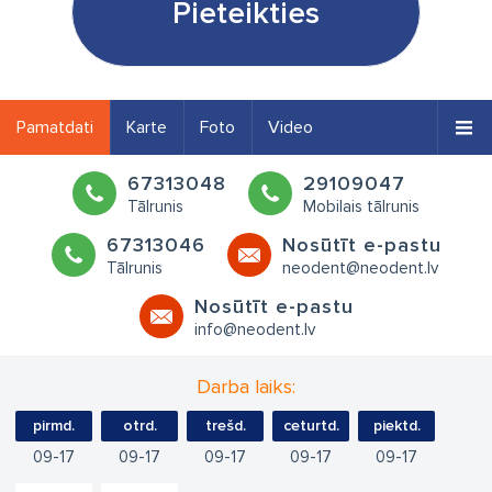
Pieteikties
Pamatdati
Karte
Foto
Video
67313048
29109047
Tālrunis
Mobilais tālrunis
67313046
Nosūtīt e-pastu
Tālrunis
neodent@neodent.lv
Nosūtīt e-pastu
info@neodent.lv
Darba laiks:
pirmd.
otrd.
trešd.
ceturtd.
piektd.
09
17
09
17
09
17
09
17
09
17