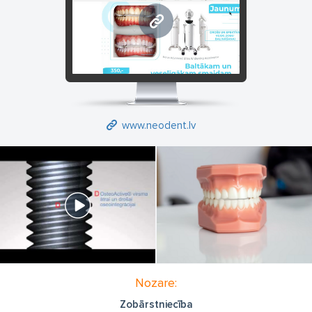
www.neodent.lv
www.neodent.lv
Nozare:
Zobārstniecība