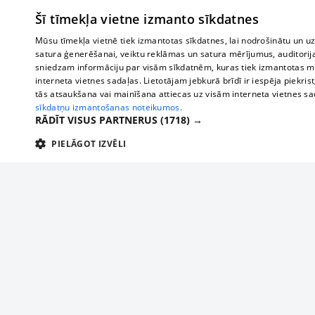
Šī tīmekļa vietne izmanto sīkdatnes
Mūsu tīmekļa vietnē tiek izmantotas sīkdatnes, lai nodrošinātu un u
satura ģenerēšanai, veiktu reklāmas un satura mērījumus, auditorij
sniedzam informāciju par visām sīkdatnēm, kuras tiek izmantotas mū
interneta vietnes sadaļas. Lietotājam jebkurā brīdī ir iespēja piekrist
tās atsaukšana vai mainīšana attiecas uz visām interneta vietnes s
sīkdatņu izmantošanas noteikumos.
RĀDĪT VISUS PARTNERUS
(1718) →
PIELĀGOT IZVĒLI
TEHNISKĀS/OBLIGĀTĀS
STATISTIKAS
M
Tehniskās/
Tehniskās/obligātās sīkdatnes nepieciešamas, lai lietotājs varētu brīvi apm
lietotājam nepieciešamo informāciju.
Par mums
Uzņēmu
Nodrošinātājs
/
Darbības
Reklāma
Autobusi
Nosaukums
Apra
Domēns
ilgums
starptau
Biznesa klientiem