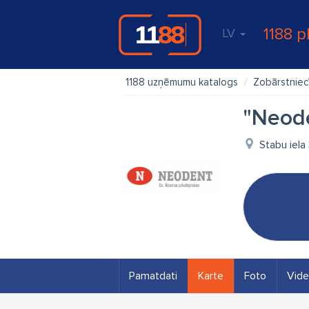
1188 p
LV
1188 uzņēmumu katalogs
Zobārstniec
"Neode
Stabu iela 
Pamatdati
Karte
Foto
Vid