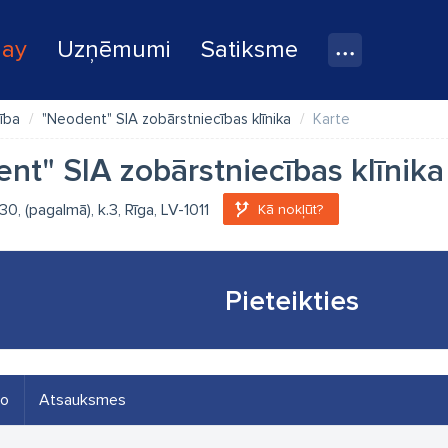
lay
Uzņēmumi
Satiksme
ība
"Neodent" SIA zobārstniecības klīnika
Karte
nt" SIA zobārstniecības klīnika
30, (pagalmā), k.3, Rīga, LV-1011
Kā nokļūt?
Pieteikties
eo
Atsauksmes