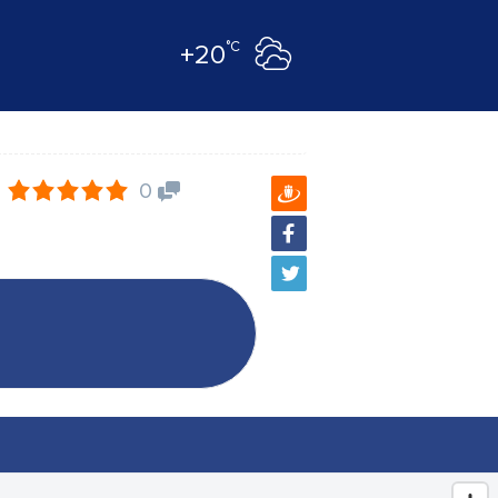
°C
+20
0