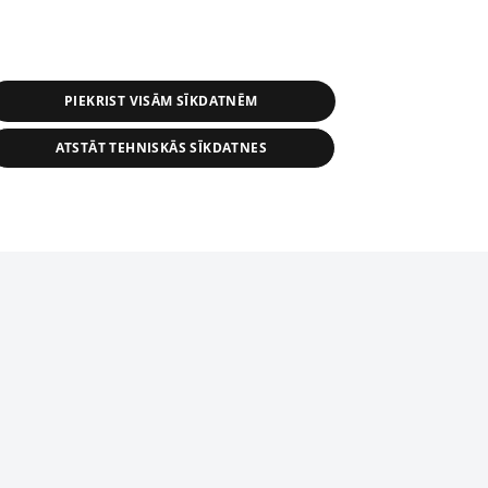
PIEKRIST VISĀM SĪKDATNĒM
ATSTĀT TEHNISKĀS SĪKDATNES
s, tās daļas vai datu bāzē iekļautās
ai informācijas daļas pavairošana vai
ādā formā stingri aizliegta. Tāpat arī ir
tīmekļa vietne nevarēs pilnvērtīgi darboties un sniegt
pielāde automātiskā režīmā. Jebkura
publicētā materiāla pārpublicēšana ir
zliegta bez 1188 web lapas redakcijas