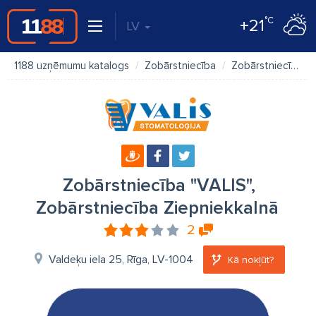
°C
+21
LV
1188 uzņēmumu katalogs
Zobārstniecība
Zobārstniecība "VALIS", Zobārstniecība Ziepniekkalnā
Zobārstniecība "VALIS",
Zobārstniecība Ziepniekkalnā
2
Valdeķu iela 25, Rīga, LV-1004
Kā nokļūt?