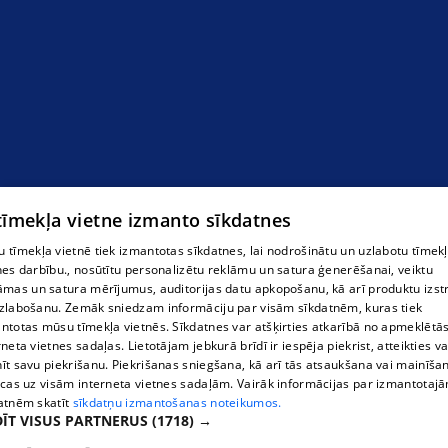
Zobārsts Pārdaugavā
 tīmekļa vietne izmanto sīkdatnes
 tīmekļa vietnē tiek izmantotas sīkdatnes, lai nodrošinātu un uzlabotu tīmek
nes darbību., nosūtītu personalizētu reklāmu un satura ģenerēšanai, veiktu
āmas un satura mērījumus, auditorijas datu apkopošanu, kā arī produktu izst
zlabošanu. Zemāk sniedzam informāciju par visām sīkdatnēm, kuras tiek
ntotas mūsu tīmekļa vietnēs. Sīkdatnes var atšķirties atkarībā no apmeklētā
rneta vietnes sadaļas. Lietotājam jebkurā brīdī ir iespēja piekrist, atteikties va
īt savu piekrišanu. Piekrišanas sniegšana, kā arī tās atsaukšana vai mainīša
ecas uz visām interneta vietnes sadaļām. Vairāk informācijas par izmantotaj
atnēm skatīt
sīkdatņu izmantošanas noteikumos.
ĪT VISUS PARTNERUS
(1718) →