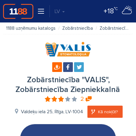
°C
+18
LV
1188 uzņēmumu katalogs
Zobārstniecība
Zobārstniecība "VALIS", Zobārstniecība Ziepniekkalnā
Zobārstniecība "VALIS",
Zobārstniecība Ziepniekkalnā
2
Valdeķu iela 25, Rīga, LV-1004
Kā nokļūt?