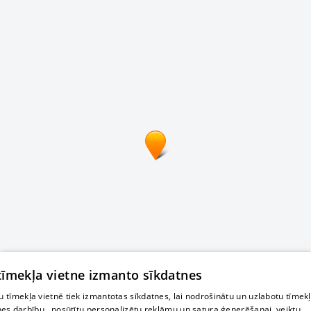
 tīmekļa vietne izmanto sīkdatnes
 tīmekļa vietnē tiek izmantotas sīkdatnes, lai nodrošinātu un uzlabotu tīmek
nes darbību., nosūtītu personalizētu reklāmu un satura ģenerēšanai, veiktu