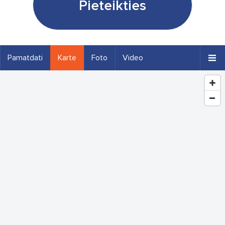
Pieteikties
Pamatdati
Karte
Foto
Video