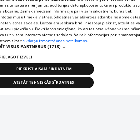
āmas un satura mērījumus, auditorijas datu apkopošanu, kā arī produktu izst
zlabošanu. Zemāk sniedzam informāciju par visām sīkdatnēm, kuras tiek
ntotas mūsu tīmekļa vietnēs. Sīkdatnes var atšķirties atkarībā no apmeklētā
rneta vietnes sadaļas. Lietotājam jebkurā brīdī ir iespēja piekrist, atteikties va
īt savu piekrišanu. Piekrišanas sniegšana, kā arī tās atsaukšana vai mainīša
ecas uz visām interneta vietnes sadaļām. Vairāk informācijas par izmantotaj
atnēm skatīt
sīkdatņu izmantošanas noteikumos.
ĪT VISUS PARTNERUS
(1718) →
PIELĀGOT IZVĒLI
PIEKRIST VISĀM SĪKDATNĒM
ATSTĀT TEHNISKĀS SĪKDATNES
TEHNISKĀS/OBLIGĀTĀS
STATISTIKAS
MĒRĶĒŠANA
FUNKCIONĀLĀS
NEKLASIFICĒTĀS
ehniskās/obligātās
Statistikas
Mērķēšana
Funkcionālās
Neklasificēt