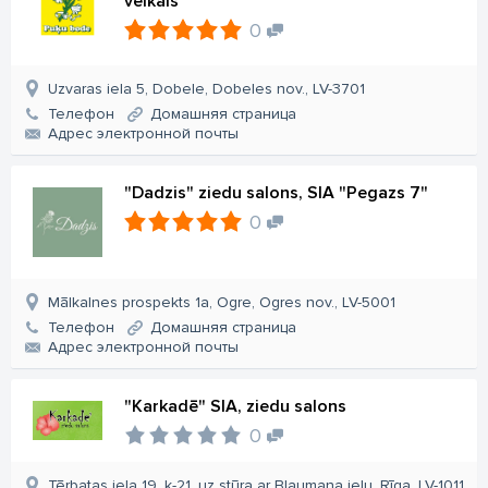
veikals
0
Uzvaras iela 5, Dobele, Dobeles nov., LV-3701
Телефон
Домашняя страница
Aдрес электронной почты
"Dadzis" ziedu salons, SIA "Pegazs 7"
0
Mālkalnes prospekts 1a, Ogre, Ogres nov., LV-5001
Телефон
Домашняя страница
Aдрес электронной почты
"Karkadē" SIA, ziedu salons
0
Tērbatas iela 19, k-21, uz stūra ar Blaumaņa ielu, Rīga, LV-1011