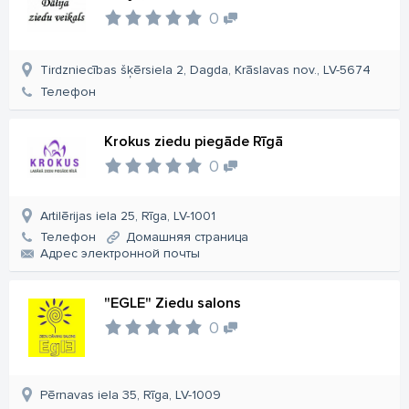
0
Tirdzniecības šķērsiela 2, Dagda, Krāslavas nov., LV-5674
Телефон
Krokus ziedu piegāde Rīgā
0
Artilērijas iela 25, Rīga, LV-1001
Телефон
Домашняя страница
Aдрес электронной почты
"EGLE" Ziedu salons
0
Pērnavas iela 35, Rīga, LV-1009