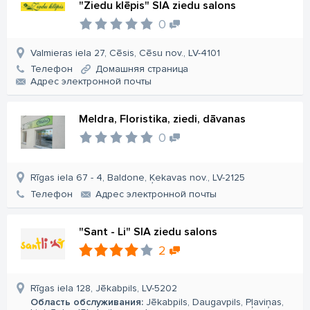
"Ziedu klēpis" SIA ziedu salons
0
Valmieras iela 27, Cēsis, Cēsu nov., LV-4101
Телефон
Домашняя страница
Aдрес электронной почты
Meldra, Floristika, ziedi, dāvanas
0
Rīgas iela 67 - 4, Baldone, Ķekavas nov., LV-2125
Телефон
Aдрес электронной почты
"Sant - Li" SIA ziedu salons
2
Rīgas iela 128, Jēkabpils, LV-5202
Область обслуживания:
Jēkabpils, Daugavpils, Pļaviņas,