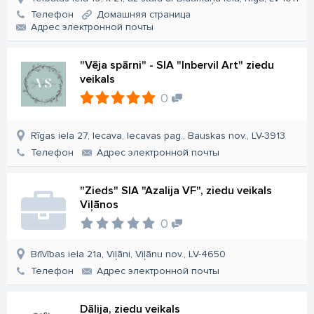
Телефон
Домашняя страница
Aдрес электронной почты
"Vēja spārni" - SIA "Inbervil Art" ziedu
veikals
0
Rīgas iela 27, Iecava, Iecavas pag., Bauskas nov., LV-3913
Телефон
Aдрес электронной почты
"Zieds" SIA "Azalija VF", ziedu veikals
Viļānos
0
Brīvības iela 21a, Viļāni, Viļānu nov., LV-4650
Телефон
Aдрес электронной почты
Dālija, ziedu veikals