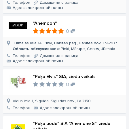
Телефон
Домашняя страница
Aдрес электронной почты
"Anemoon"
0
Jūrmalas iela 14, Piņķi, Babītes pag., Babītes nov., LV-2107
Область обслуживания:
Piņķi, Mārupe, Centrs, Jūrmala
Телефон
Домашняя страница
Aдрес электронной почты
"Puķu Elvis" SIA, ziedu veikals
0
Vidus iela 1, Sigulda, Siguldas nov., LV-2150
Телефон
Aдрес электронной почты
"Puķu bode" SIA "Anemone S", ziedu