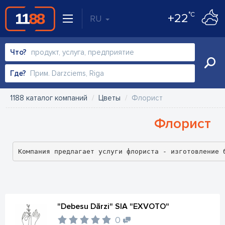
°C
+22
RU
Что?
Где?
1188 каталог компаний
Цветы
Флорист
Флорист
Компания предлагает услуги флориста - изготовление 
"Debesu Dārzi" SIA "EXVOTO"
0