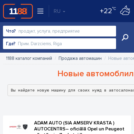
°C
+22
RU
Что?
Где?
1188 каталог компаний
Продажа автомашин
Новые авто
Новые автомоблил
Вы найдете новую машину для своих нужд в автосалона
ADAM AUTO (SIA AMSERV KRASTA )
AUTOCENTRS– oficiālā Opel un Peugeot