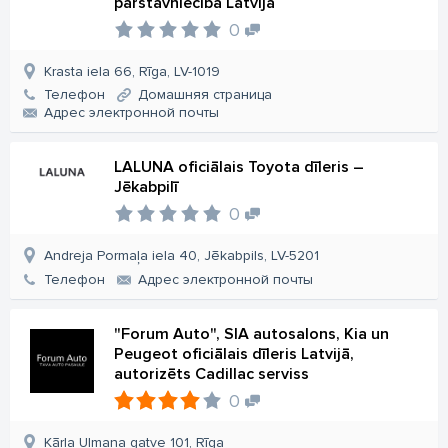
pārstāvniecība Latvijā
0
Krasta iela 66, Rīga, LV-1019
Телефон
Домашняя страница
Aдрес электронной почты
LALUNA oficiālais Toyota dīleris –
Jēkabpilī
0
Andreja Pormaļa iela 40, Jēkabpils, LV-5201
Телефон
Aдрес электронной почты
"Forum Auto", SIA autosalons, Kia un
Peugeot oficiālais dīleris Latvijā,
autorizēts Cadillac serviss
0
Kārļa Ulmaņa gatve 101, Rīga