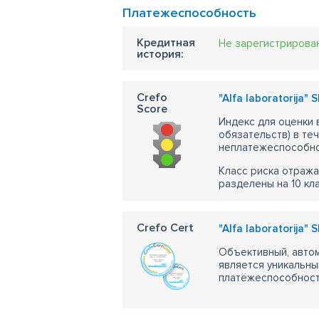
Платежеспособность
Кредитная
Не зарегистрирова
история:
Crefo
"Alfa laboratorija" S
Score
Индекс для оценки
обязательств) в те
неплатежеспособно
Класс риска отража
разделены на 10 кл
Crefo Cert
"Alfa laboratorija" S
Объективный, автом
является уникальны
платёжеспособности