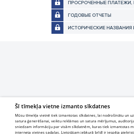
ПРОСРОЧЕННЫЕ ПЛАТЕЖИ,
ГОДОВЫЕ ОТЧЕТЫ
ИСТОРИЧЕСКИЕ НАЗВАНИЯ 
Šī tīmekļa vietne izmanto sīkdatnes
Mūsu tīmekļa vietnē tiek izmantotas sīkdatnes, lai nodrošinātu un u
satura ģenerēšanai, veiktu reklāmas un satura mērījumus, auditorij
sniedzam informāciju par visām sīkdatnēm, kuras tiek izmantotas mū
interneta vietnes sadaļas. Lietotājam jebkurā brīdī ir iespēja piekrist