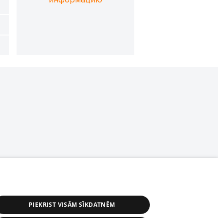
PIEKRIST VISĀM SĪKDATNĒM