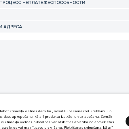
 ПРОЦЕСС НЕПЛАТЕЖЕСПОСОБНОСТИ
И АДРЕСА
zlabotu tīmekļa vietnes darbību., nosūtītu personalizētu reklāmu un
as datu apkopošanu, kā arī produktu izstrādi un uzlabošanu. Zemāk
su tīmekļa vietnēs. Sīkdatnes var atšķirties atkarībā no apmeklētās
, atteikties vai mainīt savu piekrišanu. Piekrišanas sniegšana, kā arī