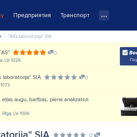
ay
Предприятия
Транспорт
и
"Alfa laboratorija" SIA
TAS"
0
Под
īga, LV-1026
 laboratorija" SIA
0
V-1073
eļļas augu, barības, piena analizatori
, Rīga, LV-1006
ratorija" SIA
0