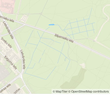
© MapTiler
© OpenStreetMap contributors