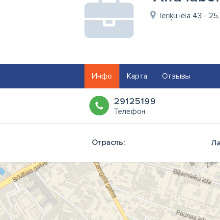
Ieriķu iela 43 - 25
Инфо
Карта
Отзывы
29125199
Телефон
Отрасль:
Ла