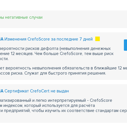
ны негативные случаи
IA
Изменения CrefoScore за последние 7 дней
 вероятности рисков дефолта (невыполнения денежных
чение 12 месяцев. Чем больше CrefoScore, тем выше риск
сти.
ет вероятность невыполнения обязательств в ближайшие 12 м
ассов риска. Служат для быстрого принятия решения.
IA
Сертификат CrefoCert не выдан
атизированный и легко интерпретируемый - CrefoScore
м индексом, который используется для расчёта
 предприятий, чтобы изучить их соответствие стандартам сер