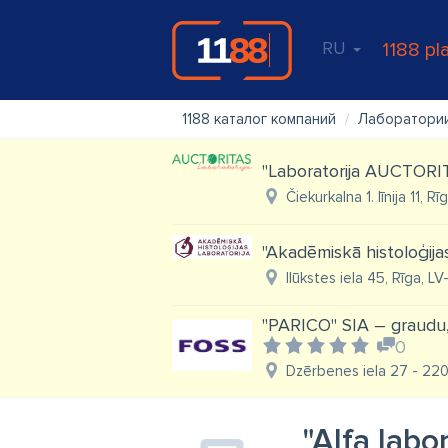
RU
1188 pl
1188 каталог компаний
Лаборатори
"Laboratorija AUCTORI
Čiekurkalna 1. līnija 11, R
"Akadēmiskā histoloģijas
Ilūkstes iela 45, Rīga, L
"PARICO" SIA – graudu, 
0
Dzērbenes iela 27 - 220
"Alfa labo