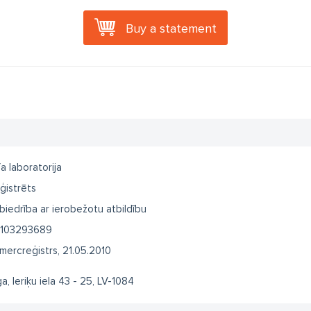
Buy a statement
fa laboratorija
ģistrēts
biedrība ar ierobežotu atbildību
103293689
mercreģistrs, 21.05.2010
ga, Ieriķu iela 43 - 25, LV-1084