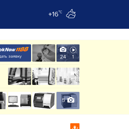
°C
+16
24
1
ать заявку
5