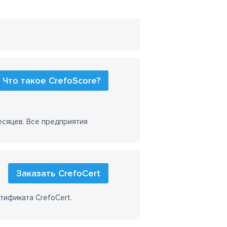
Что такое CrefoScore?
есяцев. Все предприятия
Заказать CrefoCert
тификата CrefoCert.