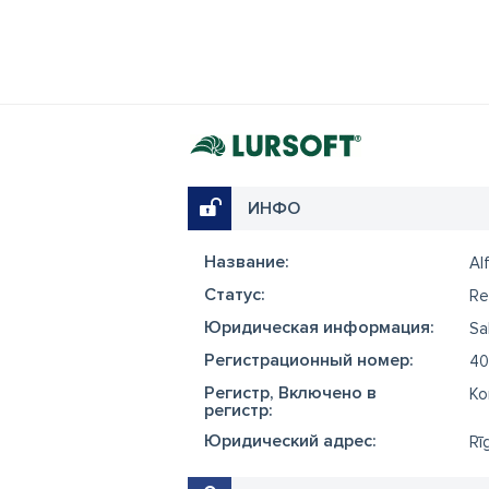
ИНФО
Название:
Al
Cтатус:
Re
Юридическая информация:
Sa
Регистрационный номер:
40
Регистр, Включено в
Ko
регистр:
Юридический адрес:
Rī