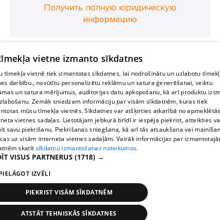
Получить полную юридическую
информацию
 tīmekļa vietne izmanto sīkdatnes
 tīmekļa vietnē tiek izmantotas sīkdatnes, lai nodrošinātu un uzlabotu tīmek
nes darbību., nosūtītu personalizētu reklāmu un satura ģenerēšanai, veiktu
āmas un satura mērījumus, auditorijas datu apkopošanu, kā arī produktu izst
zlabošanu. Zemāk sniedzam informāciju par visām sīkdatnēm, kuras tiek
ntotas mūsu tīmekļa vietnēs. Sīkdatnes var atšķirties atkarībā no apmeklētā
rneta vietnes sadaļas. Lietotājam jebkurā brīdī ir iespēja piekrist, atteikties va
īt savu piekrišanu. Piekrišanas sniegšana, kā arī tās atsaukšana vai mainīša
ecas uz visām interneta vietnes sadaļām. Vairāk informācijas par izmantotaj
atnēm skatīt
sīkdatņu izmantošanas noteikumos.
ĪT VISUS PARTNERUS
(1718) →
PIELĀGOT IZVĒLI
PIEKRIST VISĀM SĪKDATNĒM
ATSTĀT TEHNISKĀS SĪKDATNES