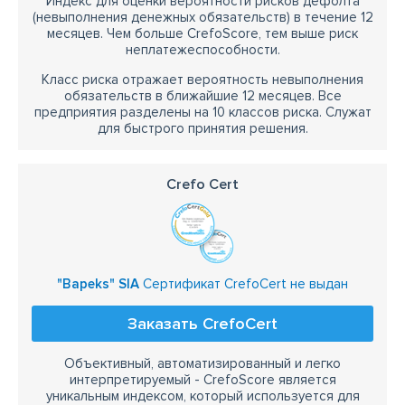
Индекс для оценки вероятности рисков дефолта
(невыполнения денежных обязательств) в течение 12
месяцев. Чем больше CrefoScore, тем выше риск
неплатежеспособности.
Класс риска отражает вероятность невыполнения
обязательств в ближайшие 12 месяцев. Все
предприятия разделены на 10 классов риска. Служат
для быстрого принятия решения.
Crefo Cert
"Bapeks" SIA
Сертификат CrefoCert не выдан
Заказать CrefoCert
Объективный, автоматизированный и легко
интерпретируемый - CrefoScore является
уникальным индексом, который используется для