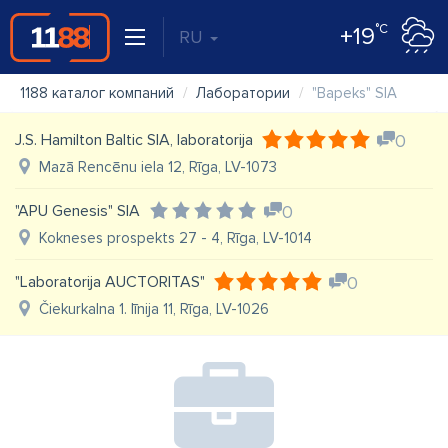
°C
+19
RU
1188 каталог компаний
Лаборатории
"Bapeks" SIA
J.S. Hamilton Baltic SIA, laboratorija
0
Mazā Rencēnu iela 12, Rīga, LV-1073
"APU Genesis" SIA
0
Kokneses prospekts 27 - 4, Rīga, LV-1014
"Laboratorija AUCTORITAS"
0
Čiekurkalna 1. līnija 11, Rīga, LV-1026