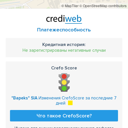
© MapTiler
© OpenStreetMap contributors
Платежеспособность
Кредитная история:
Не зарегистрированы негативные случаи
Crefo Score
"Bapeks" SIA
Изменения CrefoScore за последние 7
дней
Что такое CrefoScore?