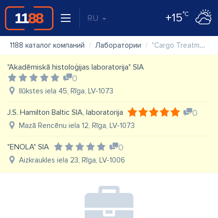
°C
+15
RU
1188 каталог компаний
Лаборатории
"Cargo Treatment Services" SIA
"Akadēmiskā histoloģijas laboratorija" SIA
0
Ilūkstes iela 45, Rīga, LV-1073
J.S. Hamilton Baltic SIA, laboratorija
0
Mazā Rencēnu iela 12, Rīga, LV-1073
"ENOLA" SIA
0
Aizkraukles iela 23, Rīga, LV-1006