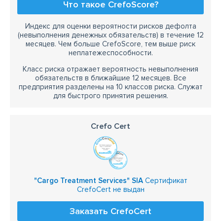
Что такое CrefoScore?
Индекс для оценки вероятности рисков дефолта
(невыполнения денежных обязательств) в течение 12
месяцев. Чем больше CrefoScore, тем выше риск
неплатежеспособности.
Класс риска отражает вероятность невыполнения
обязательств в ближайшие 12 месяцев. Все
предприятия разделены на 10 классов риска. Служат
для быстрого принятия решения.
Crefo Cert
"Cargo Treatment Services" SIA
Сертификат
CrefoCert не выдан
Заказать CrefoCert