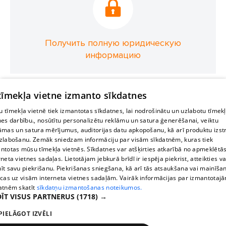
Получить полную юридическую
информацию
 tīmekļa vietne izmanto sīkdatnes
 tīmekļa vietnē tiek izmantotas sīkdatnes, lai nodrošinātu un uzlabotu tīmek
nes darbību., nosūtītu personalizētu reklāmu un satura ģenerēšanai, veiktu
āmas un satura mērījumus, auditorijas datu apkopošanu, kā arī produktu izst
zlabošanu. Zemāk sniedzam informāciju par visām sīkdatnēm, kuras tiek
ntotas mūsu tīmekļa vietnēs. Sīkdatnes var atšķirties atkarībā no apmeklētā
rneta vietnes sadaļas. Lietotājam jebkurā brīdī ir iespēja piekrist, atteikties va
īt savu piekrišanu. Piekrišanas sniegšana, kā arī tās atsaukšana vai mainīša
ecas uz visām interneta vietnes sadaļām. Vairāk informācijas par izmantotaj
atnēm skatīt
sīkdatņu izmantošanas noteikumos.
ĪT VISUS PARTNERUS
(1718) →
PIELĀGOT IZVĒLI