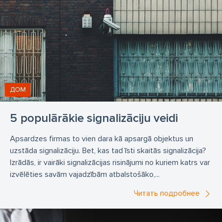
ДОМ
5 populārākie signalizāciju veidi
Apsardzes firmas to vien dara kā apsargā objektus un
uzstāda signalizāciju. Bet, kas tad īsti skaitās signalizācija?
Izrādās, ir vairāki signalizācijas risinājumi no kuriem katrs var
izvēlēties savām vajadzībām atbalstošāko,...
Читать подробнее