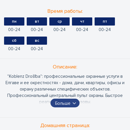
Время работы:
пн
вт
ср
чт
пт
00
24
00
24
00
24
00
24
00
24
сб
вс
00
24
00
24
Oписание:
''Koblenz Drošība'': профессиональные охранные услуги в
Елгаве и ее окрестностях - дома, дачи, квартиры, офисы и
охрану различных специфических объектов.
Профессиональный центральный пульт охраны. Быстрое
реагирование на вызовы.
Больше
Более 1000 удовлетворенных клиентов являются
доказательством того, что мы оказываем качественные
охранные услуги в Адажи и ближайших окрестностях. Люди
Домашняя страница:
в Адажи, Царникаве, Кадаге, Балтэзерсе, Калнгале, Гарупе,