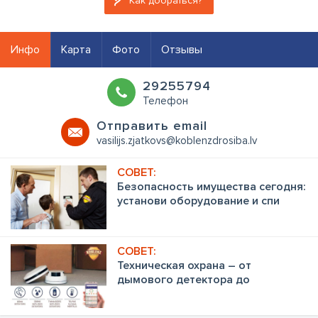
Как добраться?
Инфо
Карта
Фото
Отзывы
29255794
Телефон
Oтправить email
vasilijs.zjatkovs@koblenzdrosiba.lv
Безопасность имущества сегодня:
установи оборудование и спи
спокойно!
Техническая охрана – от
дымового детектора до
детектора утечки воды