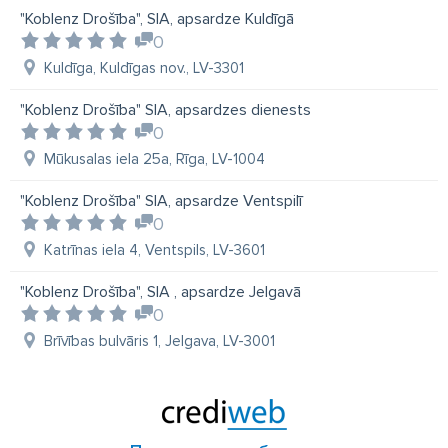
"Koblenz Drošība", SIA, apsardze Kuldīgā
0
Kuldīga, Kuldīgas nov., LV-3301
"Koblenz Drošība" SIA, apsardzes dienests
0
Mūkusalas iela 25a, Rīga, LV-1004
"Koblenz Drošība" SIA, apsardze Ventspilī
0
Katrīnas iela 4, Ventspils, LV-3601
"Koblenz Drošība", SIA , apsardze Jelgavā
0
Brīvības bulvāris 1, Jelgava, LV-3001