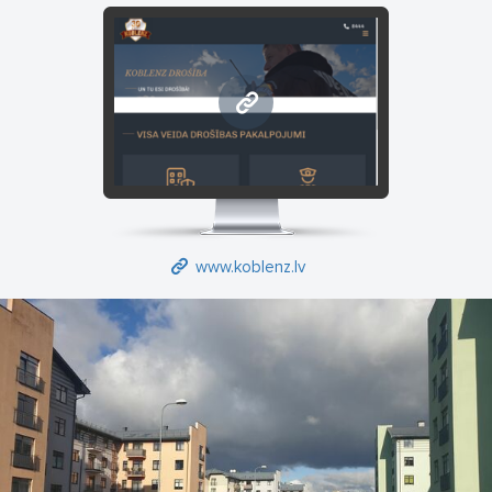
Гарциемсе, Гауе и всем окрестностям доверяют Koblenz
Drošība.
Адрес: Ул. Первая, 38A, Адажи
www.koblenz.lv
э-почта: info@koblenz.lv
Телефон: 29 255 794
Руководитель: Василий Зятков
www.koblenz.lv