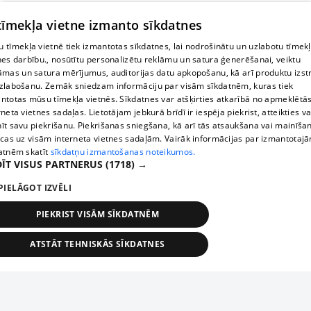
 tīmekļa vietne izmanto sīkdatnes
 tīmekļa vietnē tiek izmantotas sīkdatnes, lai nodrošinātu un uzlabotu tīmek
nes darbību., nosūtītu personalizētu reklāmu un satura ģenerēšanai, veiktu
āmas un satura mērījumus, auditorijas datu apkopošanu, kā arī produktu izst
zlabošanu. Zemāk sniedzam informāciju par visām sīkdatnēm, kuras tiek
ntotas mūsu tīmekļa vietnēs. Sīkdatnes var atšķirties atkarībā no apmeklētā
rneta vietnes sadaļas. Lietotājam jebkurā brīdī ir iespēja piekrist, atteikties va
īt savu piekrišanu. Piekrišanas sniegšana, kā arī tās atsaukšana vai mainīša
ecas uz visām interneta vietnes sadaļām. Vairāk informācijas par izmantotaj
atnēm skatīt
sīkdatņu izmantošanas noteikumos.
ĪT VISUS PARTNERUS
(1718) →
PIELĀGOT IZVĒLI
PIEKRIST VISĀM SĪKDATNĒM
ATSTĀT TEHNISKĀS SĪKDATNES
TEHNISKĀS/OBLIGĀTĀS
STATISTIKAS
MĒRĶĒŠANA
FUNKCIONĀLĀS
NEKLASIFICĒTĀS