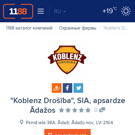
°C
+19
RU
1188 каталог компаний
Охранные фирмы
"Koblenz Drošība", SIA, apsardze Ādažos
"Koblenz Drošība", SIA, apsardze
Ādažos
0
Pirmā iela 38A, Ādaži, Ādažu nov., LV-2164