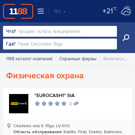
°C
+21
RU
Что?
Где?
1188 каталог компаний
Охранные фирмы
Физическая охрана
Физическая охрана
"EUROCASH1" SIA
0
Citadeles iela 8, Rīga, LV-1010
Область обслуживания:
Babīte, Piņķi, Dreiliņi, Baltezers,