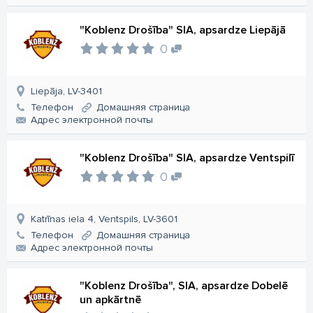
"Koblenz Drošība" SIA, apsardze Liepājā
0
Liepāja, LV-3401
Телефон
Домашняя страница
Aдрес электронной почты
"Koblenz Drošība" SIA, apsardze Ventspilī
0
Katrīnas iela 4, Ventspils, LV-3601
Телефон
Домашняя страница
Aдрес электронной почты
"Koblenz Drošība", SIA, apsardze Dobelē
un apkārtnē