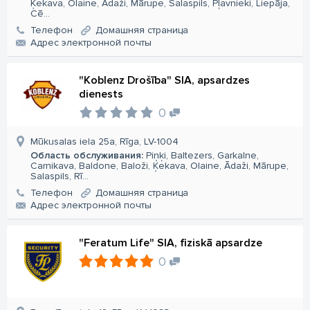
Ķekava, Olaine, Ādaži, Mārupe, Salaspils, Pļavnieki, Liepāja,
Cē...
Телефон
Домашняя страница
Aдрес электронной почты
"Koblenz Drošība" SIA, apsardzes
dienests
0
Mūkusalas iela 25a, Rīga, LV-1004
Область обслуживания:
Piņķi, Baltezers, Garkalne,
Carnikava, Baldone, Baloži, Ķekava, Olaine, Ādaži, Mārupe,
Salaspils, Rī...
Телефон
Домашняя страница
Aдрес электронной почты
"Feratum Life" SIA, fiziskā apsardze
0